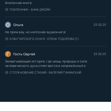
Апигенная книга
ПОКЛОННИК - АННА ДЖЕЙН
О
Ольга
23.02.25
Не прям вау, но неплохая аудиокнига!
КЛАН ТАРСКОГО. ОН И Я - ЕЛЕНА ТОДОРОВА (1)
Г
Гость Сергей
23.02.25
Захватывающая история, где мощь природы и сила
человеческого духа сплетаются в напряжённый и
СТОЛКНОВЕНИЕ СТИХИЙ - ВАЛЕРИЙ ГУМИНСКИЙ