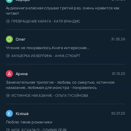
Аудиокнига класная слушаю третий раз, очень нравится как
читают
ПРЕВРАЩЕНИЕ КАРАГА - КАТЯ БРАНДИС
О
Олег
31.05.26
Чтение не понравилось.Книга интересная...
АКУШЕРКА ИЗ БЕРЛИНА - АННА СТЮАРТ
А
Арина
01.10.25
Замечательная трилогия - любовь со смертью, истинное
наказание, любимая для монстра - понравились
ИСТИННОЕ НАКАЗАНИЕ - ОЛЬГА ГУСЕЙНОВА
К
Ксюша
30.07.25
Люблю такие романчики
МОЯ. Я СКАЗАЛ! - ОЛИВИЯ ЛЕЙК