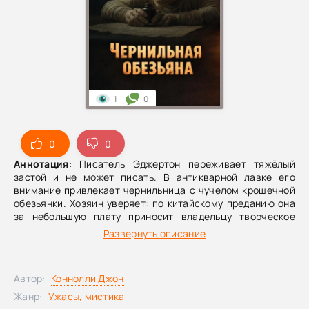
1
0
0
0
Аннотация
: Писатель Эджертон переживает тяжёлый
застой и не может писать. В антикварной лавке его
внимание привлекает чернильница с чучелом крошечной
обезьянки. Хозяин уверяет: по китайскому преданию она
за небольшую плату приносит владельцу творческое
вдохновение. Эджертон покупает «чернильную обезьяну»,
Развернуть описание
и работа наконец начинает спориться.Вот только вскоре
выясняется: расплата за вдохновение гораздо страшнее
и дороже, чем он мог представить.
Автор:
Коннолли Джон
Жанр:
Ужасы, мистика