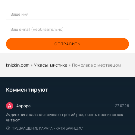
ОТПРАВИТЬ
knizkin.com
»
Ужасы, мистика
» Помолвка с мертвецом
Комментируют
А
Аврора
27.07.26
Аудиокнига класная слушаю третий раз, очень нравится как
читают
ПРЕВРАЩЕНИЕ КАРАГА - КАТЯ БРАНДИС