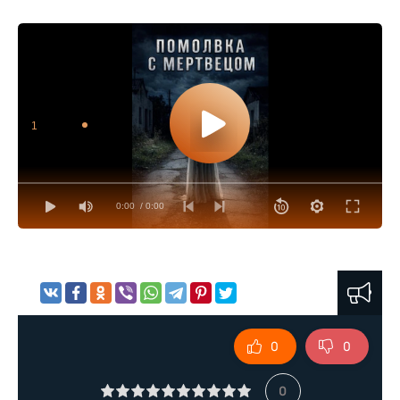
1
0:00
/ 0:00
0
0
0