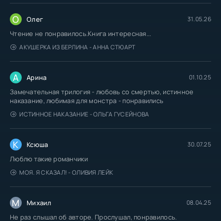
О
Олег
31.05.26
Чтение не понравилось.Книга интересная...
АКУШЕРКА ИЗ БЕРЛИНА - АННА СТЮАРТ
А
Арина
01.10.25
Замечательная трилогия - любовь со смертью, истинное
наказание, любимая для монстра - понравились
ИСТИННОЕ НАКАЗАНИЕ - ОЛЬГА ГУСЕЙНОВА
К
Ксюша
30.07.25
Люблю такие романчики
МОЯ. Я СКАЗАЛ! - ОЛИВИЯ ЛЕЙК
М
Михаил
08.04.25
Не раз слышал об авторе. Прослушал, понравилось.