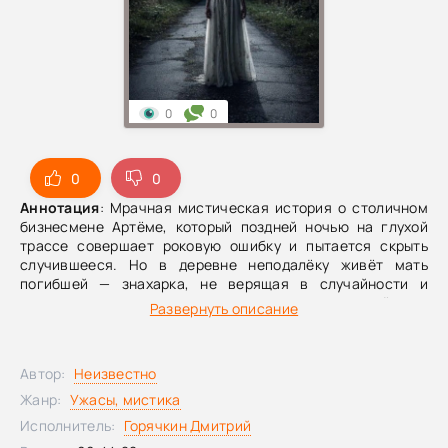
0
0
0
0
Аннотация
: Мрачная мистическая история о столичном
бизнесмене Артёме, который поздней ночью на глухой
трассе совершает роковую ошибку и пытается скрыть
случившееся. Но в деревне неподалёку живёт мать
погибшей — знахарка, не верящая в случайности и
готовая восстановить справедливость по своим, тёмным
Развернуть описание
правилам.Вернувшись в Москву, Артём понимает, что
прошлое не отпускает: в его жизни появляются пугающие
знаки, холод и ощущение чужого присутствия, а
Автор:
Неизвестно
невидимая сила будто тянет его обратно к месту
трагедии. История держится на атмосфере тумана,
Жанр:
Ужасы, мистика
деревенских суеверий и нарастающего ужаса, где
Исполнитель:
Горячкин Дмитрий
расплата оказывается куда страшнее обычного суда.