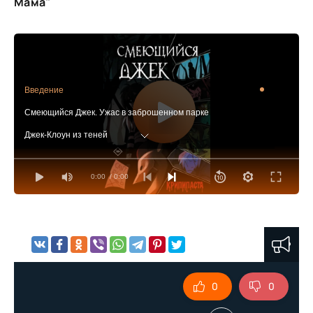
Мама"
Введение
Смеющийся Джек. Ужас в заброшенном парке
Джек-Клоун из теней
Джек-Клоун из зеркал
0:00
/ 0:00
Джек из коробки
Безглазый Джек. Взгляд из пустоты
Митч, Эдвин и Безглазый Джек: тень в старом доме
Последний взгляд
Маски Тим. Цена забвения
0
0
Тень за маской