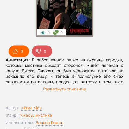
0
0
0
0
Аннотация
: В заброшенном парке на окраине городка,
который местные обходят стороной, живёт легенда о
клоуне Джеке. Говорят, он был человеком, пока зло не
исказило его душу, и теперь в полнолуние его смех
разносится по аллеям, предвещая встречу с тем, кого
лучше не встречать. Готовы ли вы узнать, что скрывается
Развернуть описание
за самой страшной историей этого места?«Это случилось
в небольшом городке, где местные жители давно
избегали заброшенного парка, расположенного на
Автор:
Мама Мия
окраине. Говорили, что там живёт что-то зловещее –
таинственный клоун по имени Джек. Легенда гласила, что
Жанр:
Ужасы, мистика
Джек – необычный клоун. Он был когда-то человеком, но
Исполнитель:
Волков Роман
его душа была искажена злом. Говорили, что он