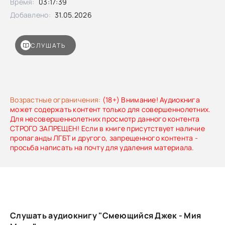
Время:
03:17:39
появляется только ночью, когда луна полная, и его смех
эхом разносится по всему парку…»
Добавлено:
31.05.2026
СЛУШАТЬ
Возрастные ограничения:
(18+) Внимание! Аудиокнига
может содержать контент только для совершеннолетних.
Для несовершеннолетних просмотр данного контента
СТРОГО ЗАПРЕЩЕН! Если в книге присутствует наличие
пропаганды ЛГБТ и другого, запрещенного контента -
просьба написать на почту для удаления материала.
Слушать аудиокнигу "Смеющийся Джек - Мия