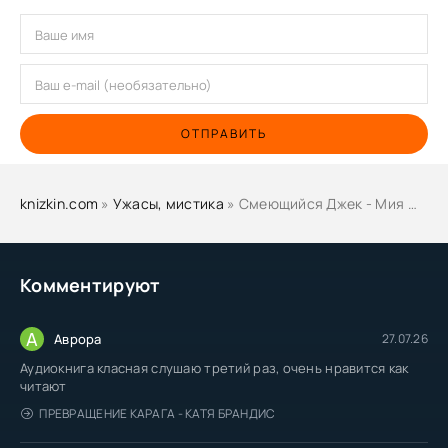
ОТПРАВИТЬ
knizkin.com
»
Ужасы, мистика
» Смеющийся Джек - Мия Мама
Комментируют
А
Аврора
27.07.26
Аудиокнига класная слушаю третий раз, очень нравится как
читают
ПРЕВРАЩЕНИЕ КАРАГА - КАТЯ БРАНДИС