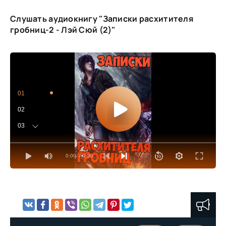
Слушать аудиокнигу "Записки расхитителя
гробниц-2 - Лэй Сюй (2)"
01
02
03
04
0:00
/ 0:00
05