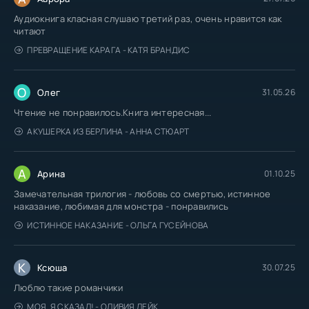
Аудиокнига класная слушаю третий раз, очень нравится как
читают
ПРЕВРАЩЕНИЕ КАРАГА - КАТЯ БРАНДИС
О
Олег
31.05.26
Чтение не понравилось.Книга интересная...
АКУШЕРКА ИЗ БЕРЛИНА - АННА СТЮАРТ
А
Арина
01.10.25
Замечательная трилогия - любовь со смертью, истинное
наказание, любимая для монстра - понравились
ИСТИННОЕ НАКАЗАНИЕ - ОЛЬГА ГУСЕЙНОВА
К
Ксюша
30.07.25
Люблю такие романчики
МОЯ. Я СКАЗАЛ! - ОЛИВИЯ ЛЕЙК