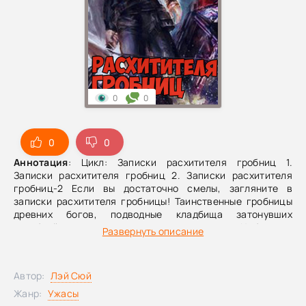
0
0
0
0
Аннотация
: Цикл: Записки расхитителя гробниц 1.
Записки расхитителя гробниц 2. Записки расхитителя
гробниц-2 Если вы достаточно смелы, загляните в
записки расхитителя гробницы! Таинственные гробницы
древних богов, подводные кладбища затонувших
кораблей, покрытая снегом усыпальница Небесного
Развернуть описание
дворца,
Автор:
Лэй Сюй
Жанр:
Ужасы