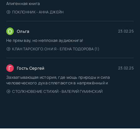
Апигенная книга
ПОКЛОННИК - АННА ДЖЕЙН
О
Ольга
23.02.25
Не прям вау, но неплохая аудиокнига!
КЛАН ТАРСКОГО. ОН И Я - ЕЛЕНА ТОДОРОВА (1)
Г
Гость Сергей
23.02.25
Захватывающая история, где мощь природы и сила
человеческого духа сплетаются в напряжённый и
СТОЛКНОВЕНИЕ СТИХИЙ - ВАЛЕРИЙ ГУМИНСКИЙ