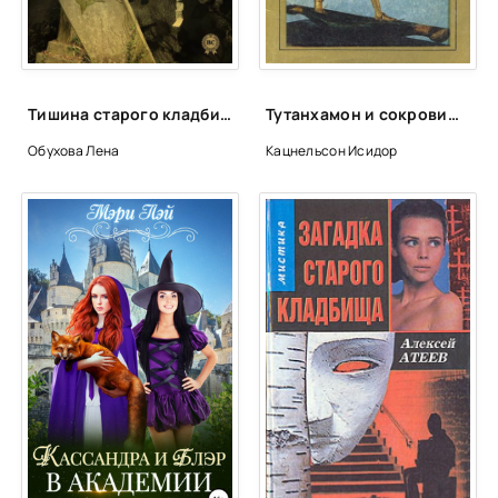
Тишина старого кладбища - Лена Обухова, Наталья Тимошенко
Тутанхамон и сокровища его гробницы - Исидор Кацнельсон
Обухова Лена
Кацнельсон Исидор