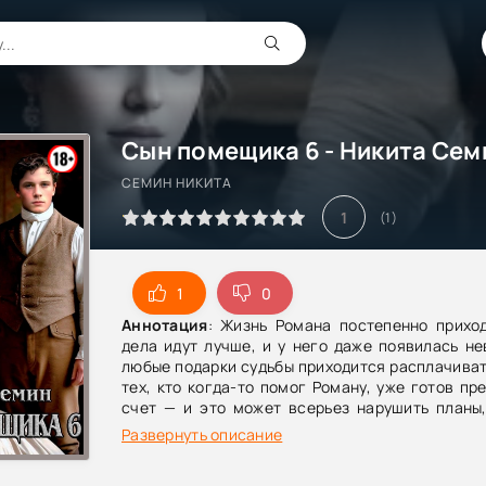
Сын помещика 6 - Никита Сем
СЕМИН НИКИТА
1
(
1
)
1
0
Аннотация
: Жизнь Романа постепенно приход
дела идут лучше, и у него даже появилась не
любые подарки судьбы приходится расплачиват
тех, кто когда-то помог Роману, уже готов пр
счет — и это может всерьез нарушить планы,
строил.
Развернуть описание