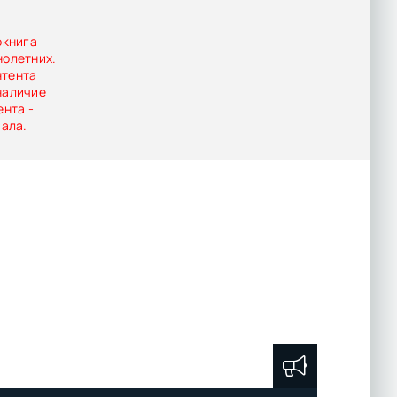
окнига
нолетних.
нтента
наличие
ента -
иала.