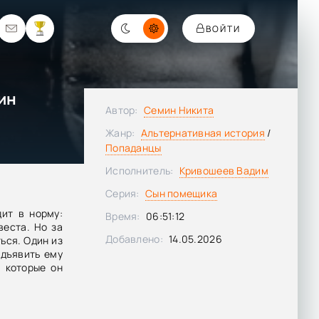
ВОЙТИ
ин
Автор:
Семин Никита
Жанр:
Альтернативная история
/
Попаданцы
Исполнитель:
Кривошеев Вадим
Серия:
Сын помещика
ит в норму:
Время:
06:51:12
веста. Но за
Добавлено:
14.05.2026
ься. Один из
едъявить ему
 которые он