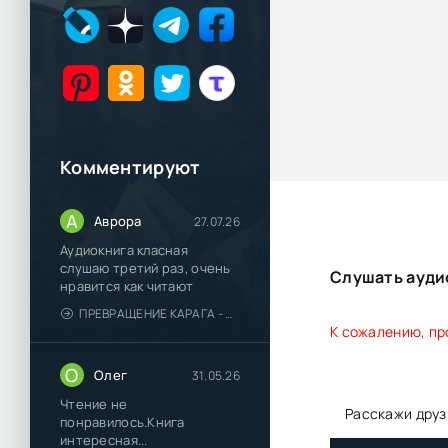
Комментируют
А
Аврора
27.07.26
Аудиокнига класная
слушаю третий раз, очень
Слушать ауди
нравится как читают
ПРЕВРАЩЕНИЕ КАРАГА - КАТЯ БРАНДИС
К сожалению, пр
О
Олег
31.05.26
Чтение не
Расскажи друз
понравилось.Книга
интересная...