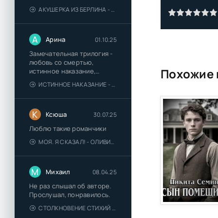
АКУШЕРКА ИЗ БЕРЛИНА - АННА СТЮАРТ
А
Арина
01.10.25
Замечательная трилогия -
любовь со смертью,
Похожие 
истинное наказание,
любимая для монстра -
ИСТИННОЕ НАКАЗАНИЕ - ОЛЬГА ГУСЕЙНОВА
понравились
К
Ксюша
30.07.25
Люблю такие романчики
МОЯ. Я СКАЗАЛ! - ОЛИВИЯ ЛЕЙК
М
Михаил
08.04.25
Не раз слышал об авторе.
Прослушал, понравилось.
СТОЛКНОВЕНИЕ СТИХИЙ - ВАЛЕРИЙ ГУМИНСКИЙ