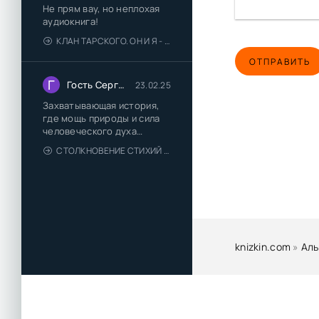
Не прям вау, но неплохая
аудиокнига!
КЛАН ТАРСКОГО. ОН И Я - ЕЛЕНА ТОДОРОВА (1)
ОТПРАВИТЬ
Г
Гость Сергей
23.02.25
Захватывающая история,
где мощь природы и сила
человеческого духа
сплетаются в напряжённый
СТОЛКНОВЕНИЕ СТИХИЙ - ВАЛЕРИЙ ГУМИНСКИЙ
и
knizkin.com
»
Аль