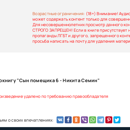
Возрастные ограничения:
(18+) Внимание! Ауди
может содержать контент только для совершен
Для несовершеннолетних просмотр данного ко
СТРОГО ЗАПРЕЩЕН! Если в книге присутствует 
пропаганды ЛГБТ и другого, запрещенного конт
просьба написать на почту для удаления матер
окнигу "Сын помещика 6 - Никита Семин"
оизведение удалено по требованию правообладателя
ьям о своих впечатлениях: