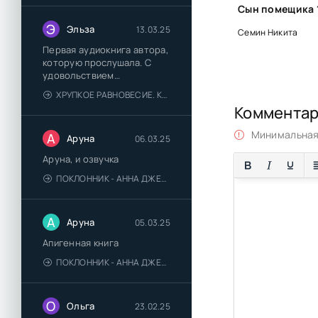
Э
Эльза
13.03.25
Семин Никита
Первая аудиокнига автора,
которую прослушала. С
удовольствием
познакомлюсь и с другими.
ХРУПКОЕ РАВНОВЕСИЕ. КНИГА 1 - АНА ШЕРРИ
Коммента
Минимальная 
А
Аруна
06.03.25
Аруна, и озвучка
ПОКЛОННИК - АННА ДЖЕЙН
А
Аруна
05.03.25
Апигенная книга
ПОКЛОННИК - АННА ДЖЕЙН
О
Ольга
23.02.25