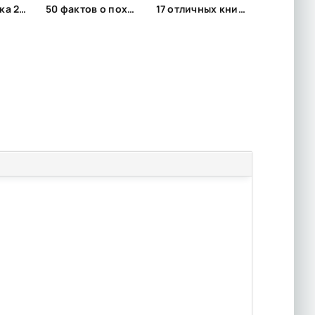
Сын помещика 2 - Никита Семин
50 фактов о похудении, которые вас удивят
17 отличных книг, которые вы могли пропустить. Что почитать интересного