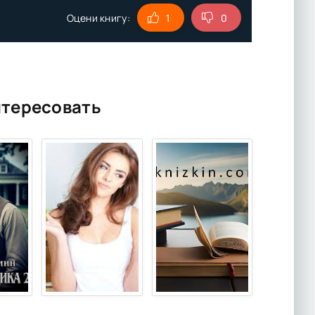
Оцени книгу:
1
0
нтересовать