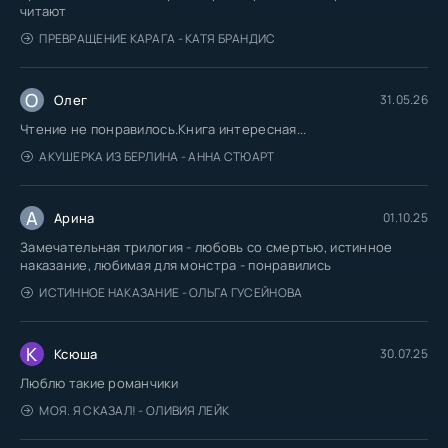
читают
ПРЕВРАЩЕНИЕ КАРАГА - КАТЯ БРАНДИС
О
Олег
31.05.26
Чтение не понравилось.Книга интересная...
АКУШЕРКА ИЗ БЕРЛИНА - АННА СТЮАРТ
А
Арина
01.10.25
Замечательная трилогия - любовь со смертью, истинное
наказание, любимая для монстра - понравились
ИСТИННОЕ НАКАЗАНИЕ - ОЛЬГА ГУСЕЙНОВА
К
Ксюша
30.07.25
Люблю такие романчики
МОЯ. Я СКАЗАЛ! - ОЛИВИЯ ЛЕЙК