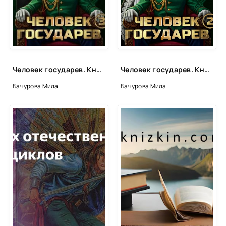
24
25
26
27
Человек государев. Книга 3 - Бачурова Мила
Человек государев. Книга 2 - Александр ''Котобус'' Горбов, Мила Бачурова
28
Бачурова Мила
Бачурова Мила
29
30
31
32