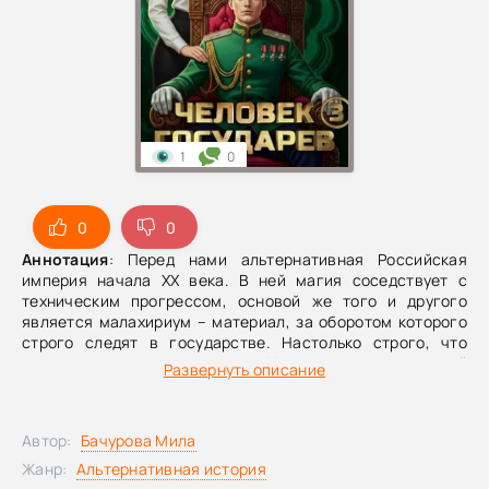
1
0
0
0
Аннотация
: Перед нами альтернативная Российская
империя начала XX века. В ней магия соседствует с
техническим прогрессом, основой же того и другого
является малахириум – материал, за оборотом которого
строго следят в государстве. Настолько строго, что
существует отдельная Коллегия магической
Развернуть описание
безопасности, расследующая преступления в этой сфере.
Именно туда и поступает служить Михаил Скуратов,
потомок знатного рода, из-за трагических событий
Автор:
Бачурова Мила
оставшийся в роду последним.В третьей книге
отличившийся по службе Скуратов идёт на повышение и
Жанр:
Альтернативная история
направляется из Тулы в Москву. По счастливой