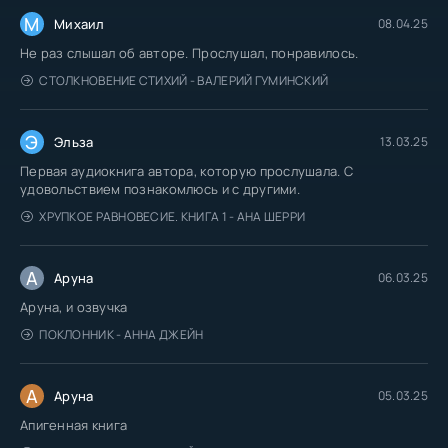
М
Михаил
08.04.25
Не раз слышал об авторе. Прослушал, понравилось.
СТОЛКНОВЕНИЕ СТИХИЙ - ВАЛЕРИЙ ГУМИНСКИЙ
Э
Эльза
13.03.25
Первая аудиокнига автора, которую прослушала. С
удовольствием познакомлюсь и с другими.
ХРУПКОЕ РАВНОВЕСИЕ. КНИГА 1 - АНА ШЕРРИ
А
Аруна
06.03.25
Аруна, и озвучка
ПОКЛОННИК - АННА ДЖЕЙН
А
Аруна
05.03.25
Апигенная книга