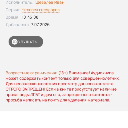
Исполнитель:
Шевелёв Иван
случайности в Первопрестольную переводят и его
Серия:
Человек государев
приятеля Зубова, так что скучать дома Михаилу не
придётся, тем более что у них появляется ещё и питомец.
Время:
10:45:08
Да и на службе не заскучаешь: не позволят новый
Добавлено:
7.07.2026
коллектив и привычные препоны чиновничьей жизни, а
главное – новое начальство с полным набором
бюрократических качеств и высоким уровнем
СЛУШАТЬ
самодурства. Помимо этого, Михаил оказывается
вовлечён в очень серьёзное расследование. В деле
замешаны весьма влиятельные личности. В обороте
появляется крайне нестабильный контрабандный нефрит,
которым пытаются подменять малахириум. А это уже удар
в самое сердце государственного могущества. Коллегия
Возрастные ограничения:
(18+) Внимание! Аудиокнига
магической безопасности берётся за дело!
может содержать контент только для совершеннолетних.
Для несовершеннолетних просмотр данного контента
СТРОГО ЗАПРЕЩЕН! Если в книге присутствует наличие
пропаганды ЛГБТ и другого, запрещенного контента -
просьба написать на почту для удаления материала.