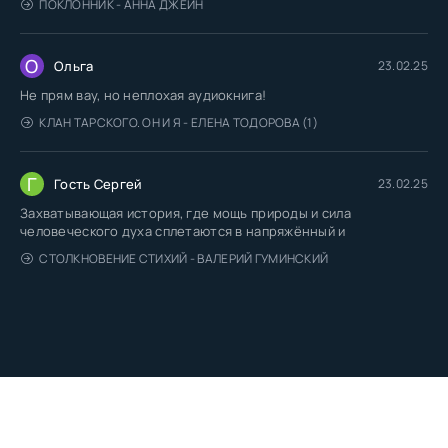
ПОКЛОННИК - АННА ДЖЕЙН
О
Ольга
23.02.25
Не прям вау, но неплохая аудиокнига!
КЛАН ТАРСКОГО. ОН И Я - ЕЛЕНА ТОДОРОВА (1)
Г
Гость Сергей
23.02.25
Захватывающая история, где мощь природы и сила
человеческого духа сплетаются в напряжённый и
СТОЛКНОВЕНИЕ СТИХИЙ - ВАЛЕРИЙ ГУМИНСКИЙ