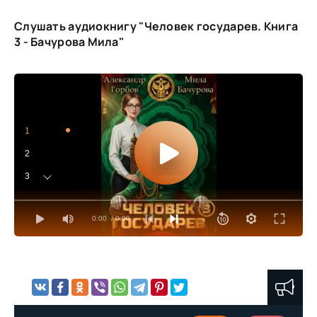
Слушать аудиокнигу "Человек государев. Книга
3 - Бачурова Мила"
1
2
3
4
0:00
/ 0:00
5
6
7
8
9