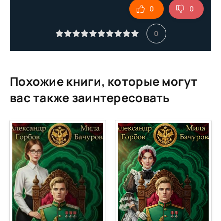
0
0
10
11
0
12
13
14
Похожие книги, которые могут
15
вас также заинтересовать
16
17
18
19
20
21
22
23