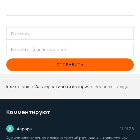
ОТПРАВИТЬ
knizkin.com
»
Альтернативная история
» Человек государев. Книга 3 - Бачурова Мила
Комментируют
А
Аврора
27.07.26
Аудиокнига класная слушаю третий раз, очень нравится как