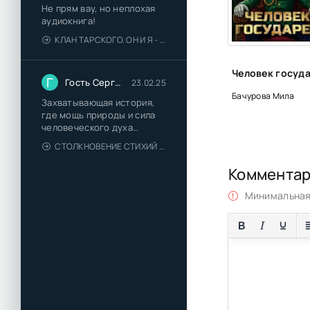
Не прям вау, но неплохая
30
аудиокнига!
КЛАН ТАРСКОГО. ОН И Я - ЕЛЕНА ТОДОРОВА (1)
31
32
Г
Гость Сергей
23.02.25
Бачурова Мила
Захватывающая история,
где мощь природы и сила
человеческого духа
сплетаются в напряжённый
СТОЛКНОВЕНИЕ СТИХИЙ - ВАЛЕРИЙ ГУМИНСКИЙ
и
Коммента
Минимальная 