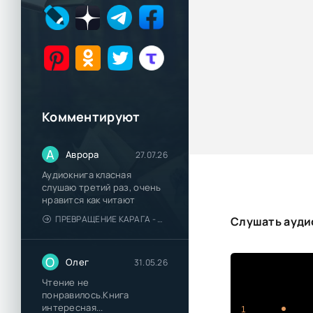
Комментируют
А
Аврора
27.07.26
Аудиокнига класная
слушаю третий раз, очень
нравится как читают
ПРЕВРАЩЕНИЕ КАРАГА - КАТЯ БРАНДИС
Слушать аудио
О
Олег
31.05.26
Чтение не
понравилось.Книга
интересная...
1