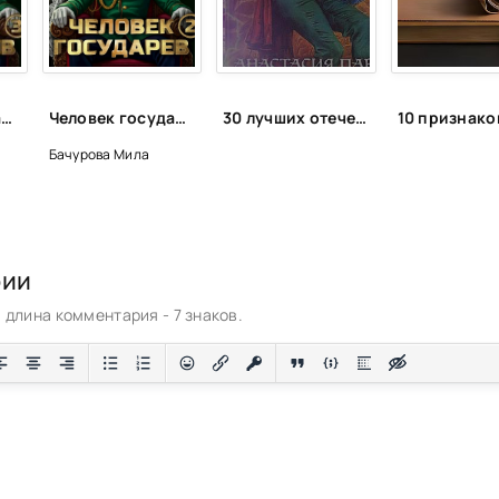
Человек государев. Книга 3 - Бачурова Мила
Человек государев. Книга 2 - Александр ''Котобус'' Горбов, Мила Бачурова
30 лучших отечественных фэнтези циклов
Бачурова Мила
рии
длина комментария - 7 знаков.