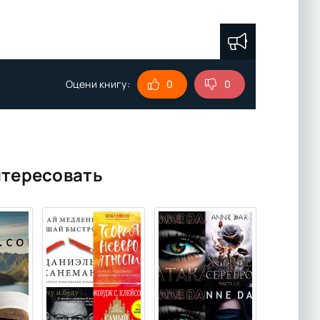
Оцени книгу:
0
0
нтересовать