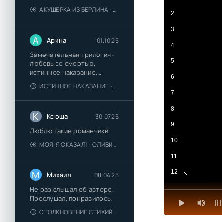
АКУШЕРКА ИЗ БЕРЛИНА - АННА СТЮАРТ
2
3
А
Арина
01.10.25
4
Замечательная трилогия -
5
любовь со смертью,
истинное наказание,
6
любимая для монстра -
ИСТИННОЕ НАКАЗАНИЕ - ОЛЬГА ГУСЕЙНОВА
понравились
7
8
К
Ксюша
30.07.25
9
Люблю такие романчики
10
МОЯ. Я СКАЗАЛ! - ОЛИВИЯ ЛЕЙК
11
12
М
Михаил
08.04.25
13
Не раз слышал об авторе.
Прослушал, понравилось.
14
СТОЛКНОВЕНИЕ СТИХИЙ - ВАЛЕРИЙ ГУМИНСКИЙ
15