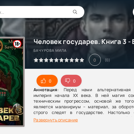
БАЧУРОВА МИЛА
0
(
0
)
0
0
Аннотация
: Перед нами альтернативная 
империя начала XX века. В ней магия со
техническим прогрессом, основой же тог
является малахириум – материал, за оборот
строго следят в государстве. Настолько 
существует отдельная Коллегия магической б
Развернуть описание
расследующая преступления в этой сфере. Им
поступает служить Михаил Скуратов, потом