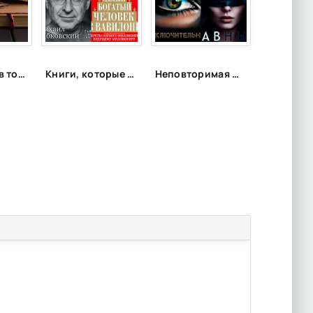
10 признаков того, что вы умнее большинства людей по мнению психологов
Книги, которые подарят энергию
Неповторимая фантастика Anne Dar в аудио