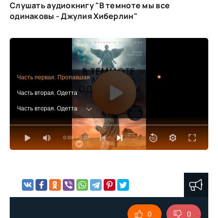
Слушать аудиокнигу "В темноте мы все
одинаковы - Джулия Хиберлин"
Часть первая. Пропавшая
Часть вторая. Одетта
Часть вторая. Одетта
Часть вторая. Одетта
0:00
/ 0:00
Часть вторая. Одетта
ПЯТЬ ЛЕТ СПУСТЯ. Часть третья. Энджел
Часть третья. Энджел
Часть третья. Энджел
Часть четвертая. Правда
0
0
Часть пятая. Найденная