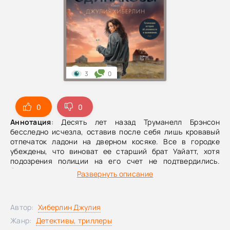
3
0
0
0
Аннотация
: Десять лет назад Труманелл Брэнсон
бесследно исчезла, оставив после себя лишь кровавый
отпечаток ладони на дверном косяке. Все в городке
убеждены, что виноват ее старший брат Уайатт, хотя
подозрения полиции на его счет не подтвердились.
Однажды на обочине дороги, у поля, он находит девочку-
Развернуть описание
подростка: немая, с розовым в блестках шарфиком,
прикрывающим пустую глазницу, та «аккуратно
обложилась одуванчиками по кругу, как делают в сказках,
Автор:
Хиберлин Джулия
защищаясь от нечистой силы», и кого-то очень боится.
Одетта Такер, самая молодая из местных полицейских,
Жанр:
Детективы, триллеры
уверена, что сумеет и помочь найденышу, получившему