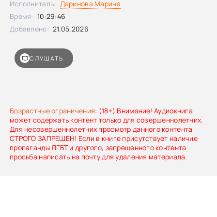
Исполнитель:
Даринова Марина
прозвище Энджел (Ангел), и наконец раскрыть тайну
Время:
10:29:46
случившегося той ночью, когда исчезла Труманелл,
подруга ее детства, – ночью, когда все изменилось…
Добавлено:
21.05.2026
Впервые на русском – новейший психотриллер Джулии
Хиберлин, автора международных бестселлеров,
переведенных на 20 языков. На основе романа компания
СЛУШАТЬ
Sister Pictures уже готовится снимать сериал.
Возрастные ограничения:
(18+) Внимание! Аудиокнига
может содержать контент только для совершеннолетних.
Для несовершеннолетних просмотр данного контента
СТРОГО ЗАПРЕЩЕН! Если в книге присутствует наличие
пропаганды ЛГБТ и другого, запрещенного контента -
просьба написать на почту для удаления материала.