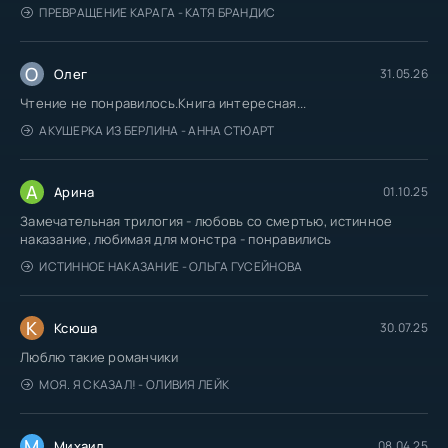
ПРЕВРАЩЕНИЕ КАРАГА - КАТЯ БРАНДИС
О
Олег
31.05.26
Чтение не понравилось.Книга интересная...
АКУШЕРКА ИЗ БЕРЛИНА - АННА СТЮАРТ
А
Арина
01.10.25
Замечательная трилогия - любовь со смертью, истинное
наказание, любимая для монстра - понравились
ИСТИННОЕ НАКАЗАНИЕ - ОЛЬГА ГУСЕЙНОВА
К
Ксюша
30.07.25
Люблю такие романчики
МОЯ. Я СКАЗАЛ! - ОЛИВИЯ ЛЕЙК
М
Михаил
08.04.25