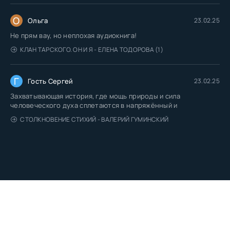
О
Ольга
23.02.25
Не прям вау, но неплохая аудиокнига!
КЛАН ТАРСКОГО. ОН И Я - ЕЛЕНА ТОДОРОВА (1)
Г
Гость Сергей
23.02.25
Захватывающая история, где мощь природы и сила
человеческого духа сплетаются в напряжённый и
СТОЛКНОВЕНИЕ СТИХИЙ - ВАЛЕРИЙ ГУМИНСКИЙ