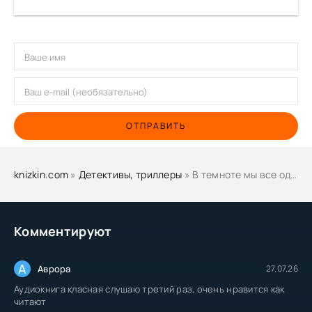
ОТПРАВИТЬ
knizkin.com
»
Детективы, триллеры
» В темноте мы все одинаковы - Джулия Хиберлин
Комментируют
А
Аврора
27.07.26
Аудиокнига класная слушаю третий раз, очень нравится как
читают