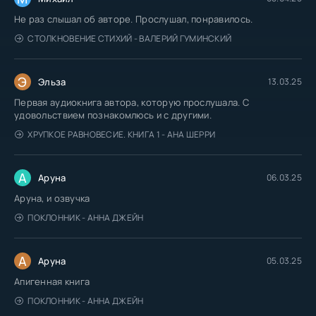
Не раз слышал об авторе. Прослушал, понравилось.
СТОЛКНОВЕНИЕ СТИХИЙ - ВАЛЕРИЙ ГУМИНСКИЙ
Э
Эльза
13.03.25
Первая аудиокнига автора, которую прослушала. С
удовольствием познакомлюсь и с другими.
ХРУПКОЕ РАВНОВЕСИЕ. КНИГА 1 - АНА ШЕРРИ
А
Аруна
06.03.25
Аруна, и озвучка
ПОКЛОННИК - АННА ДЖЕЙН
А
Аруна
05.03.25
Апигенная книга
ПОКЛОННИК - АННА ДЖЕЙН