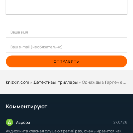
ОТПРАВИТЬ
knizkin.com
»
Детективы, триллеры
» Однажды в Гарлеме - Колсон Уайтхед
Комментируют
А
Аврора
27.07.26
Аудиокнига класная слушаю третий раз, очень нравится как