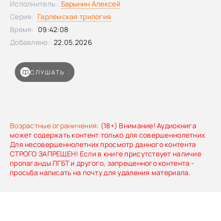
Исполнитель:
Барынин Алексей
полицейские, местные гангстеры и другие жулики
Серия:
Гарлемская трилогия
Гарлема, колоритные и беспощадные.Самому же Рэю
приходится вести двойную жизнь, а заодно разбираться
Время:
09:42:08
со всеми делами, которые цепляются друг за друга и
Добавлено:
22.05.2026
накручиваются, как катящийся с горы снежный ком. Но
разобраться с ними необходимо, а еще необходимо
спасти непутевого кузена, получить свой крупный куш и
СЛУШАТЬ
сохранить репутацию уважаемого человека, хозяина
мебельного магазина.Эта история могла произойти
только в Гарлеме в начале 1960-х и рассказать ее мог
только Колсон Уайтхед, лауреат Пулитцеровской премии и
автор «Мальчишек из "Никеля"»
Возрастные ограничения:
(18+) Внимание! Аудиокнига
может содержать контент только для совершеннолетних.
Для несовершеннолетних просмотр данного контента
СТРОГО ЗАПРЕЩЕН! Если в книге присутствует наличие
пропаганды ЛГБТ и другого, запрещенного контента -
просьба написать на почту для удаления материала.