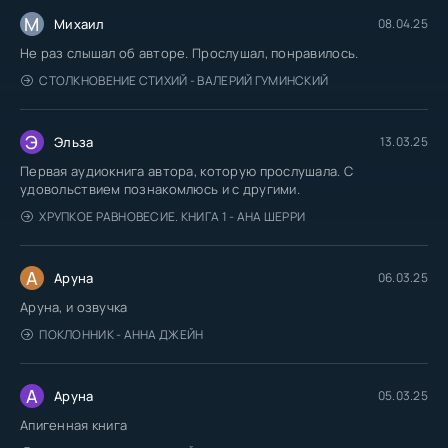
М
Михаил
08.04.25
Не раз слышал об авторе. Прослушал, понравилось.
СТОЛКНОВЕНИЕ СТИХИЙ - ВАЛЕРИЙ ГУМИНСКИЙ
Э
Эльза
13.03.25
Первая аудиокнига автора, которую прослушала. С
удовольствием познакомлюсь и с другими.
ХРУПКОЕ РАВНОВЕСИЕ. КНИГА 1 - АНА ШЕРРИ
А
Аруна
06.03.25
Аруна, и озвучка
ПОКЛОННИК - АННА ДЖЕЙН
А
Аруна
05.03.25
Апигенная книга