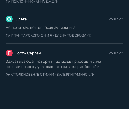
ПОКЛОННИК - АННА ДЖЕЙН
О
Ольга
23.02.25
Не прям вау, но неплохая аудиокнига!
КЛАН ТАРСКОГО. ОН И Я - ЕЛЕНА ТОДОРОВА (1)
Г
Гость Сергей
23.02.25
Захватывающая история, где мощь природы и сила
человеческого духа сплетаются в напряжённый и
СТОЛКНОВЕНИЕ СТИХИЙ - ВАЛЕРИЙ ГУМИНСКИЙ