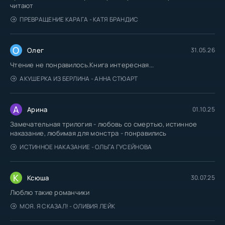
читают
ПРЕВРАЩЕНИЕ КАРАГА - КАТЯ БРАНДИС
О
Олег
31.05.26
Чтение не понравилось.Книга интересная...
АКУШЕРКА ИЗ БЕРЛИНА - АННА СТЮАРТ
А
Арина
01.10.25
Замечательная трилогия - любовь со смертью, истинное
наказание, любимая для монстра - понравились
ИСТИННОЕ НАКАЗАНИЕ - ОЛЬГА ГУСЕЙНОВА
К
Ксюша
30.07.25
Люблю такие романчики
МОЯ. Я СКАЗАЛ! - ОЛИВИЯ ЛЕЙК