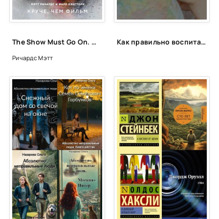
The Show Must Go On. Жизнь, смерть и наследие Фредди Меркьюри - Мэтт Ричардс, Марк Лэнгторн
Как правильно воспитать ребенка?
Ричардс Мэтт