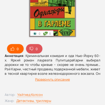
0
0
0
0
Аннотация
: Криминальная комедия и ода Нью-Йорку 60-
х. Яркий роман лауреата ПулитцераКарни выбирал
дорожки не то чтобы кривые – скорее не очень прямые…
Рэй Карни, честный продавец подержанной мебели, живет
в тесной квартирке возле железнодорожного вокзала. Он
женат. Его любимая жена Элизабет должна вот-вот
Развернуть описание
родить их второго ребенка. И все у них, казалось бы,
складывается неплохо, кроме одного – им
катастрофически не хватает денег. Когда Фредди, кузен
Автор:
Уайтхед Колсон
Карни, втягивает его в очередную заварушку – продать
краденное – все идет не по плану. Теперь новая клиентура
Жанр:
Детективы, триллеры
уважаемого мебельного магазина – это сыщики,