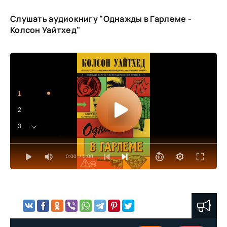
Слушать аудиокнигу "Однажды в Гарлеме -
Колсон Уайтхед"
1
2
3
4
0:00
/ 0:00
5
6
7
8
9