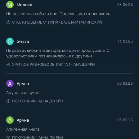
М
Михаил
08.04.25
Не раз слышал об авторе. Прослушал, понравилось.
СТОЛКНОВЕНИЕ СТИХИЙ - ВАЛЕРИЙ ГУМИНСКИЙ
Э
Эльза
13.03.25
Первая аудиокнига автора, которую прослушала. С
удовольствием познакомлюсь и с другими.
ХРУПКОЕ РАВНОВЕСИЕ. КНИГА 1 - АНА ШЕРРИ
А
Аруна
06.03.25
Аруна, и озвучка
ПОКЛОННИК - АННА ДЖЕЙН
А
Аруна
05.03.25
Апигенная книга
ПОКЛОННИК - АННА ДЖЕЙН