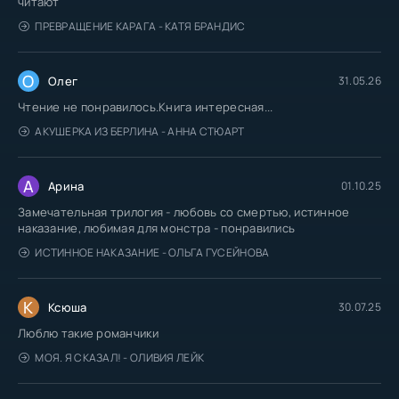
читают
ПРЕВРАЩЕНИЕ КАРАГА - КАТЯ БРАНДИС
О
Олег
31.05.26
Чтение не понравилось.Книга интересная...
АКУШЕРКА ИЗ БЕРЛИНА - АННА СТЮАРТ
А
Арина
01.10.25
Замечательная трилогия - любовь со смертью, истинное
наказание, любимая для монстра - понравились
ИСТИННОЕ НАКАЗАНИЕ - ОЛЬГА ГУСЕЙНОВА
К
Ксюша
30.07.25
Люблю такие романчики
МОЯ. Я СКАЗАЛ! - ОЛИВИЯ ЛЕЙК