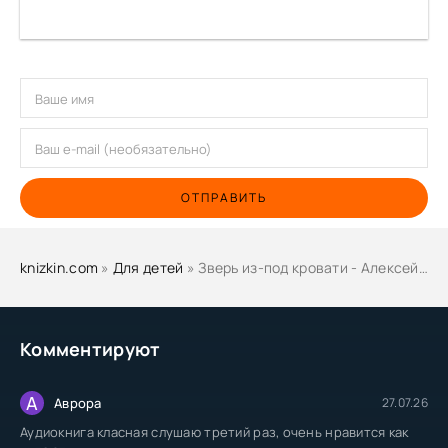
ОТПРАВИТЬ
knizkin.com
»
Для детей
» Зверь из-под кровати - Алексей Карташов
Комментируют
А
Аврора
27.07.26
Аудиокнига класная слушаю третий раз, очень нравится как