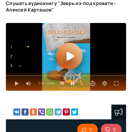
Слушать аудиокнигу "Зверь из-под кровати -
Алексей Карташов"
1
2
3
4
0:00
/ 0:00
5
6
7
8
9
0
0
10