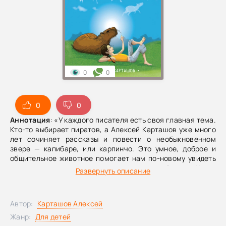
0
0
0
0
Аннотация
: «У каждого писателя есть своя главная тема.
Кто-то выбирает пиратов, а Алексей Карташов уже много
лет сочиняет рассказы и повести о необыкновенном
звере — капибаре, или карпинчо. Это умное, доброе и
общительное животное помогает нам по-новому увидеть
мир и понять, как человек с ним взаимодействует.Книги
Развернуть описание
Алексея Карташова читаются на одном дыхании,
оставаясь при этом очень светлыми, нежными и добрыми.
Поэтому они важны и детям, и взрослым». (Денис
Автор:
Карташов Алексей
Драгунский)
Жанр:
Для детей