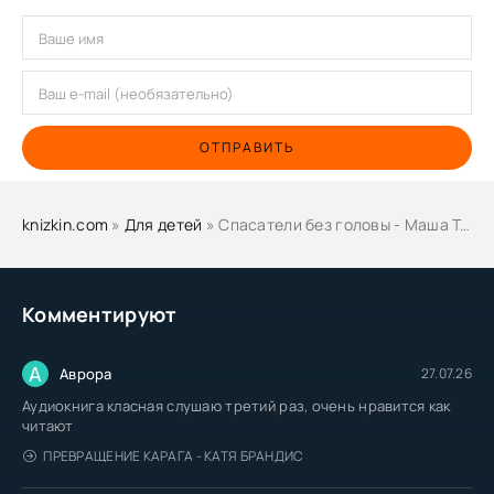
ОТПРАВИТЬ
knizkin.com
»
Для детей
» Спасатели без головы - Маша Трауб
Комментируют
А
Аврора
27.07.26
Аудиокнига класная слушаю третий раз, очень нравится как
читают
ПРЕВРАЩЕНИЕ КАРАГА - КАТЯ БРАНДИС