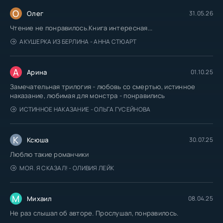
О
Олег
31.05.26
Чтение не понравилось.Книга интересная...
АКУШЕРКА ИЗ БЕРЛИНА - АННА СТЮАРТ
А
Арина
01.10.25
Замечательная трилогия - любовь со смертью, истинное
наказание, любимая для монстра - понравились
ИСТИННОЕ НАКАЗАНИЕ - ОЛЬГА ГУСЕЙНОВА
К
Ксюша
30.07.25
Люблю такие романчики
МОЯ. Я СКАЗАЛ! - ОЛИВИЯ ЛЕЙК
М
Михаил
08.04.25
Не раз слышал об авторе. Прослушал, понравилось.