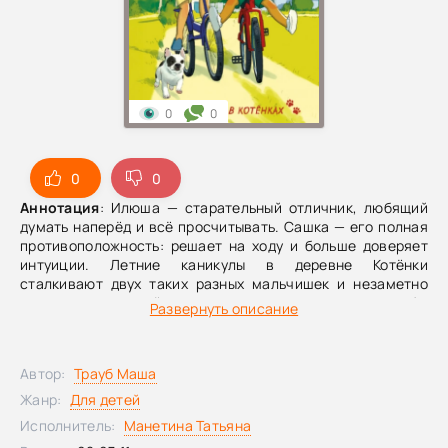
0
0
0
0
Аннотация
: Илюша — старательный отличник, любящий
думать наперёд и всё просчитывать. Сашка — его полная
противоположность: решает на ходу и больше доверяет
интуиции. Летние каникулы в деревне Котёнки
сталкивают двух таких разных мальчишек и незаметно
превращают случайное знакомство в настоящую дружбу.
Развернуть описание
Впереди — смешные и трогательные истории: поиски
исчезнувшего пса, первые переживания из‑за девочки по
соседству и самые настоящие «спасательные операции»,
Автор:
Трауб Маша
где нужно проявить смелость и не предать друга.Тёплая,
живая книга о дружбе, семье и детстве без смартфонов.
Жанр:
Для детей
Её написала Маша Трауб — автор, которого давно любят
Исполнитель:
Манетина Татьяна
миллионы мам и бабушек, а теперь они смогут подарить