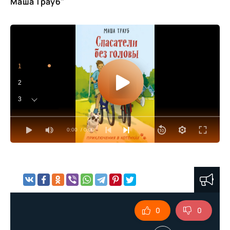
Маша Трауб"
1
2
3
4
0:00
/ 0:00
5
6
7
8
9
0
0
10