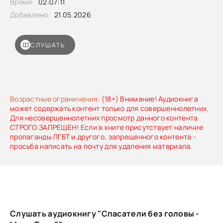
Время:
02:07:11
детям и внукам радость того самого «настоящего лета».
Добавлено:
21.05.2026
СЛУШАТЬ
Возрастные ограничения:
(18+) Внимание! Аудиокнига
может содержать контент только для совершеннолетних.
Для несовершеннолетних просмотр данного контента
СТРОГО ЗАПРЕЩЕН! Если в книге присутствует наличие
пропаганды ЛГБТ и другого, запрещенного контента -
просьба написать на почту для удаления материала.
Слушать аудиокнигу "Спасатели без головы -