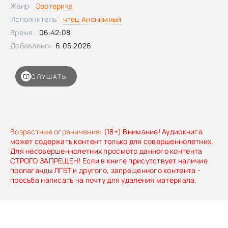
освобождаться от диктата идей и выходить из
Жанр:
Эзотерика
конфликтных сценариев.В книге разбираются главные
Исполнитель:
чтец Анонимный
вопросы: что на практике означает «полное
Время:
06:42:08
освобождение от прошлого», что такое нулевое
состояние, как заниматься очищением без лишних
Добавлено:
6.05.2026
ошибок и не застревать в повторяющемся круге. Вы
узнаете, как выстраивать отношения, быстро переводить
усталость и апатию в ресурсное состояние, снимать
СЛУШАТЬ
энергетические блоки в теле и проходить через самые
тяжёлые жизненные этапы.Мир начинается с вас. Эта
книга даст инструмент, который помогает прекратить
внутреннюю войну и вернуть себе спокойствие — здесь и
сейчас.Идею для книги подсказал ChatGPT
Возрастные ограничения:
(18+) Внимание! Аудиокнига
может содержать контент только для совершеннолетних.
Для несовершеннолетних просмотр данного контента
СТРОГО ЗАПРЕЩЕН! Если в книге присутствует наличие
пропаганды ЛГБТ и другого, запрещенного контента -
просьба написать на почту для удаления материала.