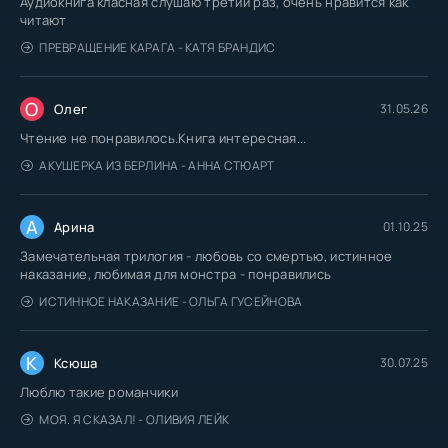
Аудиокнига класная слушаю третий раз, очень нравится как
читают
ПРЕВРАЩЕНИЕ КАРАГА - КАТЯ БРАНДИС
О
Олег
31.05.26
Чтение не понравилось.Книга интересная...
АКУШЕРКА ИЗ БЕРЛИНА - АННА СТЮАРТ
А
Арина
01.10.25
Замечательная трилогия - любовь со смертью, истинное
наказание, любимая для монстра - понравились
ИСТИННОЕ НАКАЗАНИЕ - ОЛЬГА ГУСЕЙНОВА
К
Ксюша
30.07.25
Люблю такие романчики
МОЯ. Я СКАЗАЛ! - ОЛИВИЯ ЛЕЙК