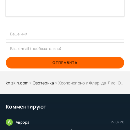
ОТПРАВИТЬ
knizkin.com
»
Эзотерика
» Хоопонопоно и Флер-де-Лис. Останови войну в своей голове - Твоя Вселенная
Комментируют
А
Аврора
27.07.26