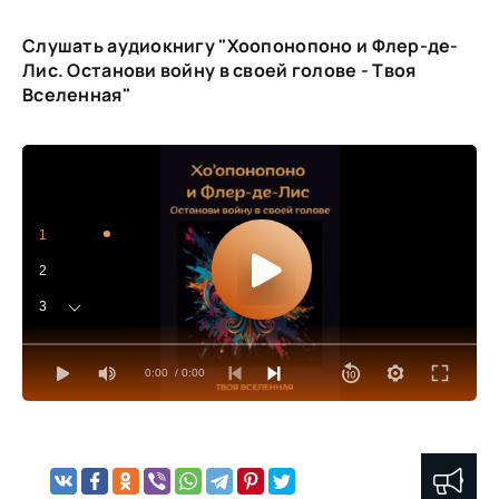
Слушать аудиокнигу "Хоопонопоно и Флер-де-
Лис. Останови войну в своей голове - Твоя
Вселенная"
1
2
3
4
0:00
/ 0:00
5
6
7
8