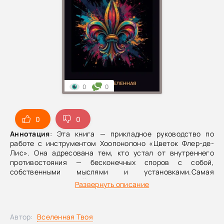
0
0
0
0
Аннотация
: Эта книга — прикладное руководство по
работе с инструментом Хоопонопоно «Цветок Флер-де-
Лис». Она адресована тем, кто устал от внутреннего
противостояния — бесконечных споров с собой,
собственными мыслями и установками.Самая
разрушительная война разворачивается внутри нас.
Развернуть описание
Разум снова и снова вступает в бой, подпитывая боль,
обиды и страхи. Автор объясняет, как древняя гавайская
практика Хоопонопоно и её сильный инструмент — Цветок
Автор:
Вселенная Твоя
Флер-де-Лис — помогают очищать память о «войнах»,