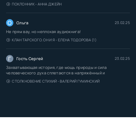
ПОКЛОННИК - АННА ДЖЕЙН
О
Ольга
23.02.25
Не прям вау, но неплохая аудиокнига!
КЛАН ТАРСКОГО. ОН И Я - ЕЛЕНА ТОДОРОВА (1)
Г
Гость Сергей
23.02.25
Захватывающая история, где мощь природы и сила
человеческого духа сплетаются в напряжённый и
СТОЛКНОВЕНИЕ СТИХИЙ - ВАЛЕРИЙ ГУМИНСКИЙ