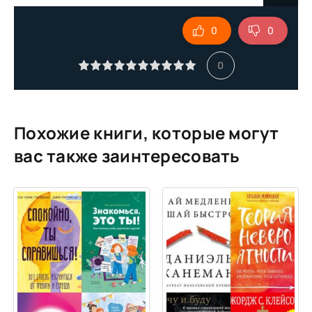
9
0
0
10
11
0
12
13
14
Похожие книги, которые могут
вас также заинтересовать