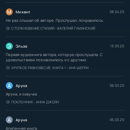
М
Михаил
08.04.25
Не раз слышал об авторе. Прослушал, понравилось.
СТОЛКНОВЕНИЕ СТИХИЙ - ВАЛЕРИЙ ГУМИНСКИЙ
Э
Эльза
13.03.25
Первая аудиокнига автора, которую прослушала. С
удовольствием познакомлюсь и с другими.
ХРУПКОЕ РАВНОВЕСИЕ. КНИГА 1 - АНА ШЕРРИ
А
Аруна
06.03.25
Аруна, и озвучка
ПОКЛОННИК - АННА ДЖЕЙН
А
Аруна
05.03.25
Апигенная книга