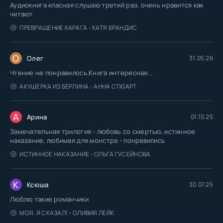
Аудиокнига класная слушаю третий раз, очень нравится как
читают
ПРЕВРАЩЕНИЕ КАРАГА - КАТЯ БРАНДИС
О
Олег
31.05.26
Чтение не понравилось.Книга интересная...
АКУШЕРКА ИЗ БЕРЛИНА - АННА СТЮАРТ
А
Арина
01.10.25
Замечательная трилогия - любовь со смертью, истинное
наказание, любимая для монстра - понравились
ИСТИННОЕ НАКАЗАНИЕ - ОЛЬГА ГУСЕЙНОВА
К
Ксюша
30.07.25
Люблю такие романчики
МОЯ. Я СКАЗАЛ! - ОЛИВИЯ ЛЕЙК