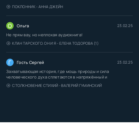
ПОКЛОННИК - АННА ДЖЕЙН
О
Ольга
23.02.25
Не прям вау, но неплохая аудиокнига!
КЛАН ТАРСКОГО. ОН И Я - ЕЛЕНА ТОДОРОВА (1)
Г
Гость Сергей
23.02.25
Захватывающая история, где мощь природы и сила
человеческого духа сплетаются в напряжённый и
СТОЛКНОВЕНИЕ СТИХИЙ - ВАЛЕРИЙ ГУМИНСКИЙ