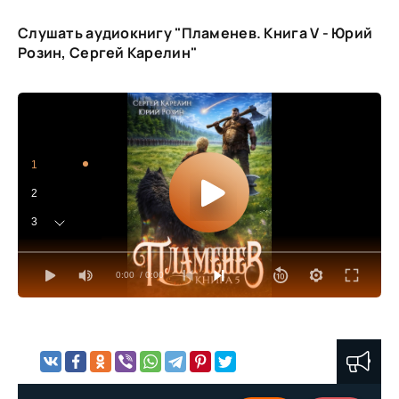
Слушать аудиокнигу "Пламенев. Книга V - Юрий
Розин, Сергей Карелин"
1
2
3
4
0:00
/ 0:00
5
6
7
8
9