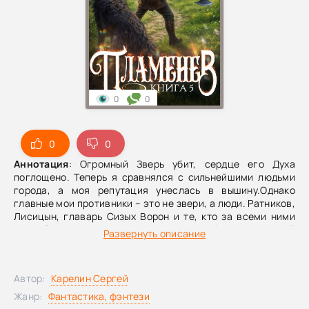
0
0
0
0
Аннотация
: Огромный Зверь убит, сердце его Духа
поглощено. Теперь я сравнялся с сильнейшими людьми
города, а моя репутация унеслась в вышину.Однако
главные мои противники – это не звери, а люди. Ратников,
Лисицын, главарь Сизых Ворон и те, кто за всеми ними
стоит.С таким врагом не сладить одной только личной
Развернуть описание
силой. Чтобы выдержать и выйти победителем, мне
понадобятся верные люди.А чтобы стать достойным
лидером, нужно снова и снова выходить впереди всех на
Автор:
Карелин Сергей
бой с врагом. Замкнутый круг? Что же, пусть так. Пока это
помогает мне достигать цели, я не против.
Жанр:
Фантастика, фэнтези