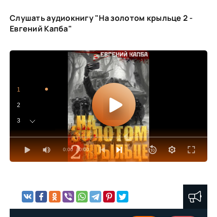
Слушать аудиокнигу "На золотом крыльце 2 -
Евгений Капба"
1
2
3
4
0:00
/ 0:00
5
6
7
8
9