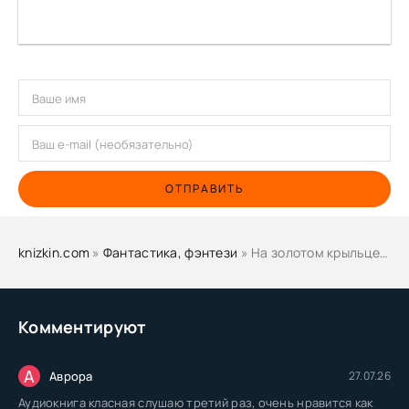
ОТПРАВИТЬ
knizkin.com
»
Фантастика, фэнтези
» На золотом крыльце 2 - Евгений Капба
Комментируют
А
Аврора
27.07.26
Аудиокнига класная слушаю третий раз, очень нравится как