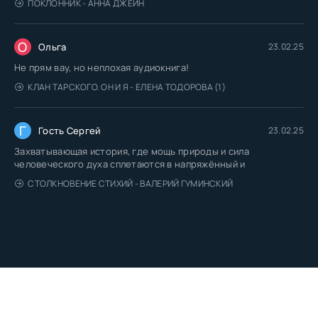
ПОКЛОННИК - АННА ДЖЕЙН
О
Ольга
23.02.25
Не прям вау, но неплохая аудиокнига!
КЛАН ТАРСКОГО. ОН И Я - ЕЛЕНА ТОДОРОВА (1)
Г
Гость Сергей
23.02.25
Захватывающая история, где мощь природы и сила
человеческого духа сплетаются в напряжённый и
СТОЛКНОВЕНИЕ СТИХИЙ - ВАЛЕРИЙ ГУМИНСКИЙ