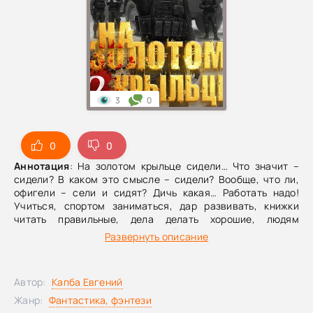
3
0
0
0
Аннотация
: На золотом крыльце сидели… Что значит –
сидели? В каком это смысле – сидели? Вообще, что ли,
офигели – сели и сидят? Дичь какая… Работать надо!
Учиться, спортом заниматься, дар развивать, книжки
читать правильные, дела делать хорошие, людям
помогать и нелюдям – тоже. Даже если всякие цари,
Развернуть описание
короли и иже с ними имеют по твою душу совсем другие
планы!Примечания автораВторой том приключений Михи
Титова во время учебы в Экспериментальном магическом
Автор:
Капба Евгений
колледже. Летние каникулы – это не про пляж, отдых и
поездку на деревню к дедушке… Это про продолжение
Жанр:
Фантастика, фэнтези
учебы с перерывами на работу )