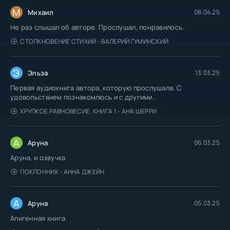
М
Михаил
08.04.25
Не раз слышал об авторе. Прослушал, понравилось.
СТОЛКНОВЕНИЕ СТИХИЙ - ВАЛЕРИЙ ГУМИНСКИЙ
Э
Эльза
13.03.25
Первая аудиокнига автора, которую прослушала. С
удовольствием познакомлюсь и с другими.
ХРУПКОЕ РАВНОВЕСИЕ. КНИГА 1 - АНА ШЕРРИ
А
Аруна
06.03.25
Аруна, и озвучка
ПОКЛОННИК - АННА ДЖЕЙН
А
Аруна
05.03.25
Апигенная книга