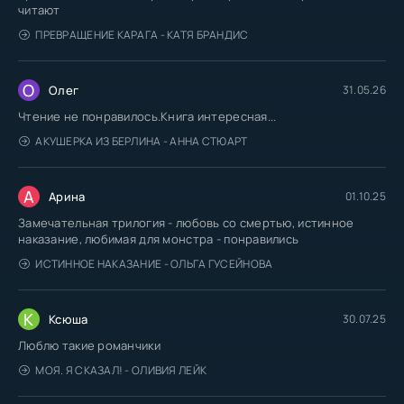
читают
ПРЕВРАЩЕНИЕ КАРАГА - КАТЯ БРАНДИС
О
Олег
31.05.26
Чтение не понравилось.Книга интересная...
АКУШЕРКА ИЗ БЕРЛИНА - АННА СТЮАРТ
А
Арина
01.10.25
Замечательная трилогия - любовь со смертью, истинное
наказание, любимая для монстра - понравились
ИСТИННОЕ НАКАЗАНИЕ - ОЛЬГА ГУСЕЙНОВА
К
Ксюша
30.07.25
Люблю такие романчики
МОЯ. Я СКАЗАЛ! - ОЛИВИЯ ЛЕЙК