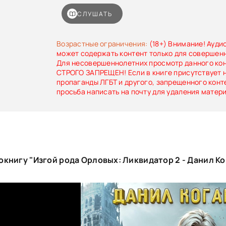
которой меня изгнали, ведётся чья-то игра
разобраться, за что убили моего отца. И
СЛУШАТЬ
начатое им. Служба в ликвидаторах — то, что
набрать нужные навыки.
Возрастные ограничения:
(18+) Внимание! Ауди
может содержать контент только для совершен
Для несовершеннолетних просмотр данного ко
СТРОГО ЗАПРЕЩЕН! Если в книге присутствует 
пропаганды ЛГБТ и другого, запрещенного конт
просьба написать на почту для удаления матер
книгу "Изгой рода Орловых: Ликвидатор 2 - Данил Ко