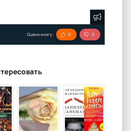
Оцени книгу:
0
0
нтересовать