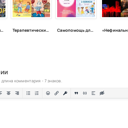
Изгой рода Орловых: Ликвидатор - Данил Коган
Терапевтические сказки для детей!
Самопомощь для самых маленьких
рии
длина комментария - 7 знаков.