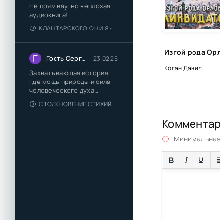
Не прям вау, но неплохая
аудиокнига!
КЛАН ТАРСКОГО. ОН И Я - ЕЛЕНА ТОДОРОВА (1)
Г
Гость Сергей
23.02.25
Коган Данил
Захватывающая история,
где мощь природы и сила
человеческого духа
сплетаются в напряжённый
СТОЛКНОВЕНИЕ СТИХИЙ - ВАЛЕРИЙ ГУМИНСКИЙ
и
Коммента
Минимальная 