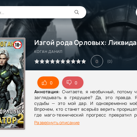
КОГАН ДАНИЛ
0
(
0
)
0
0
Аннотация
: Считаете, я необычный, потому 
заглядывать в грядущее? Да, это правда. 
судьбы — это мой дар. И одновременно моё
Впрочем, кто станет всерьёз верить прорица
где маго-технический прогресс превратил р
неоновую какофонию вероятностей? Но всё п
Развернуть описание
не так, как я представлял. Мне ещё тольк
научиться управлять своим даром. Проти