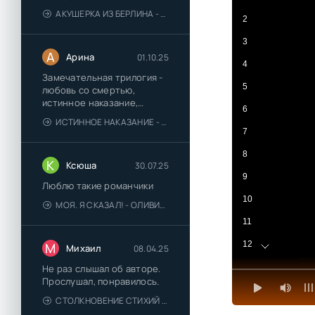
АКУШЕРКА ИЗ БЕРЛИНА - АННА СТЮАРТ
2
3
А
Арина
01.10.25
4
Замечательная трилогия -
5
любовь со смертью,
истинное наказание,
6
любимая для монстра -
ИСТИННОЕ НАКАЗАНИЕ - ОЛЬГА ГУСЕЙНОВА
понравились
7
8
К
Ксюша
30.07.25
9
Люблю такие романчики
10
МОЯ. Я СКАЗАЛ! - ОЛИВИЯ ЛЕЙК
11
12
М
Михаил
08.04.25
13
Не раз слышал об авторе.
Прослушал, понравилось.
14
СТОЛКНОВЕНИЕ СТИХИЙ - ВАЛЕРИЙ ГУМИНСКИЙ
15