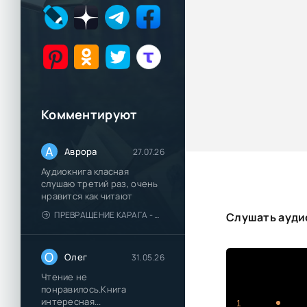
Комментируют
А
Аврора
27.07.26
Аудиокнига класная
слушаю третий раз, очень
нравится как читают
ПРЕВРАЩЕНИЕ КАРАГА - КАТЯ БРАНДИС
Слушать аудио
О
Олег
31.05.26
Чтение не
понравилось.Книга
интересная...
1