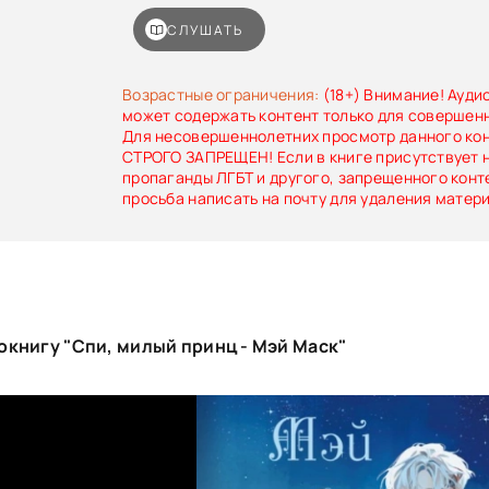
почему, во имя всех богов, убийца оставляет п
только изуродованные тела, но и явные след
СЛУШАТЬ
магии?Давние друзья берутся за новое д
расследование вместе.Действующие лица 
роману «Чернила и кровь», однако обе книги 
Возрастные ограничения:
(18+) Внимание! Ауди
отдельно — каждая история самостоятельна.
может содержать контент только для совершен
Для несовершеннолетних просмотр данного ко
СТРОГО ЗАПРЕЩЕН! Если в книге присутствует 
пропаганды ЛГБТ и другого, запрещенного конт
просьба написать на почту для удаления матер
книгу "Спи, милый принц - Мэй Маск"