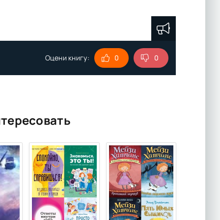
Оцени книгу:
0
0
нтересовать