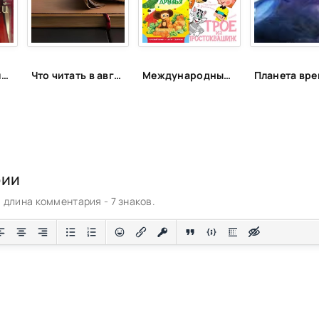
Спи, милый принц - Мэй
Что читать в августе. Длинный список вышедших и планируемых книжных новинок (включая переиздания)
Международный день друзей | ЦБС Пожарского МО
рии
длина комментария - 7 знаков.