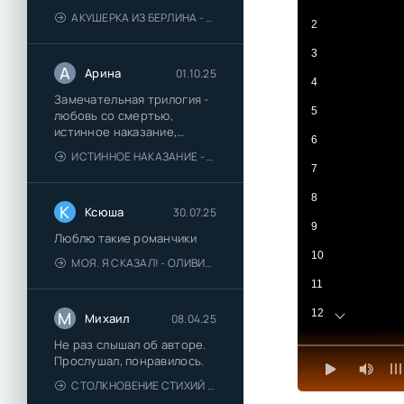
АКУШЕРКА ИЗ БЕРЛИНА - АННА СТЮАРТ
2
3
А
Арина
01.10.25
4
Замечательная трилогия -
5
любовь со смертью,
истинное наказание,
6
любимая для монстра -
ИСТИННОЕ НАКАЗАНИЕ - ОЛЬГА ГУСЕЙНОВА
понравились
7
8
К
Ксюша
30.07.25
9
Люблю такие романчики
10
МОЯ. Я СКАЗАЛ! - ОЛИВИЯ ЛЕЙК
11
12
М
Михаил
08.04.25
13
Не раз слышал об авторе.
Прослушал, понравилось.
14
СТОЛКНОВЕНИЕ СТИХИЙ - ВАЛЕРИЙ ГУМИНСКИЙ
15