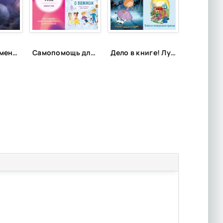
Планета времени: хронооперы, которые заставят поломать голову
Самопомощь для самых маленьких
Дело в книге! Лучшие детективы для детей и подростков