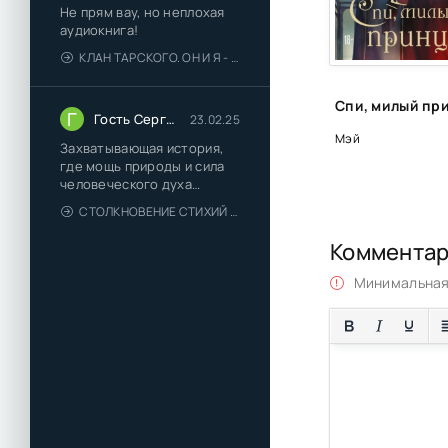
Не прям вау, но неплохая
30
аудиокнига!
КЛАН ТАРСКОГО. ОН И Я - ЕЛЕНА ТОДОРОВА (1)
31
32
Г
Гость Сергей
23.02.25
Мэй
Захватывающая история,
где мощь природы и сила
человеческого духа
сплетаются в напряжённый
СТОЛКНОВЕНИЕ СТИХИЙ - ВАЛЕРИЙ ГУМИНСКИЙ
и
Коммента
Минимальная 