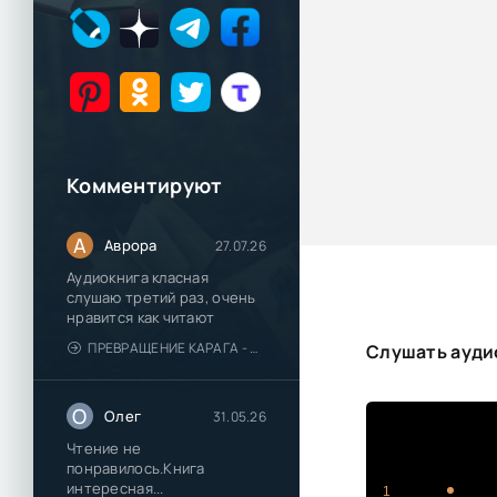
Комментируют
А
Аврора
27.07.26
Аудиокнига класная
слушаю третий раз, очень
нравится как читают
ПРЕВРАЩЕНИЕ КАРАГА - КАТЯ БРАНДИС
Слушать аудио
О
Олег
31.05.26
Чтение не
понравилось.Книга
интересная...
1