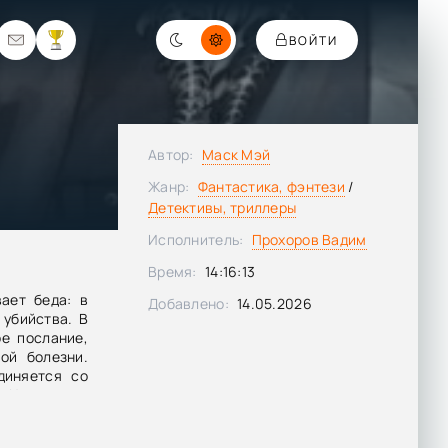
ВОЙТИ
Автор:
Маск Мэй
Жанр:
Фантастика, фэнтези
/
Детективы, триллеры
Исполнитель:
Прохоров Вадим
Время:
14:16:13
ает беда: в
Добавлено:
14.05.2026
 убийства. В
е послание,
ой болезни.
диняется со
. Им нужно
яснить, как
плениями. И