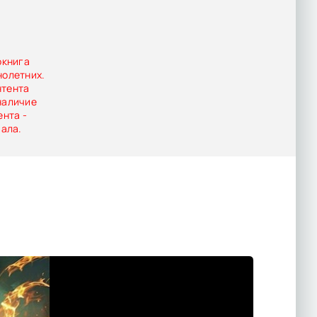
окнига
нолетних.
нтента
наличие
ента -
иала.