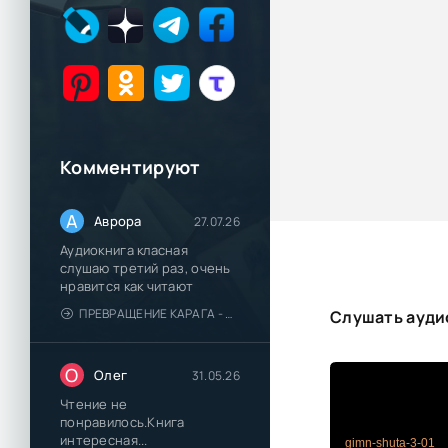
Комментируют
А
Аврора
27.07.26
Аудиокнига класная
слушаю третий раз, очень
нравится как читают
ПРЕВРАЩЕНИЕ КАРАГА - КАТЯ БРАНДИС
Слушать аудио
О
Олег
31.05.26
Чтение не
понравилось.Книга
интересная...
gimn-shuta-3-01