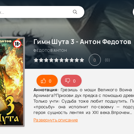
Гимн Шута 3 - Антон Федотов
ФЕДОТОВ АНТОН
0
(
0
)
0
0
Аннотация
: Грезишь о мощи Великого Воина 
Архимага?Призови дух предка с помощью древ
Только учти: Судьба тоже любит подшутить. 
«просьбу» она исполнит по-своему — подс
героя сущность лентяя из XXI века.Впрочем…
сюрприз не так уж и бесполезен?
Развернуть описание