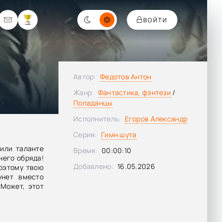
ВОЙТИ
Автор:
Федотов Антон
Жанр:
Фантастика, фэнтези
/
Попаданцы
Исполнитель:
Егоров Александр
Серия:
Гимн шута
или таланте
Время:
00:00:10
него обряда!
Добавлено:
16.05.2026
Поэтому твою
унет вместо
 Может, этот