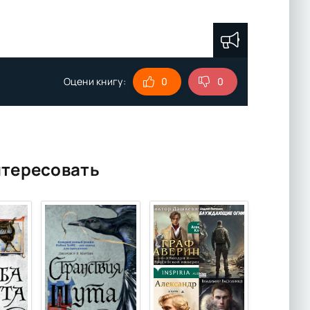
Оцени книгу:
0
0
нтересовать