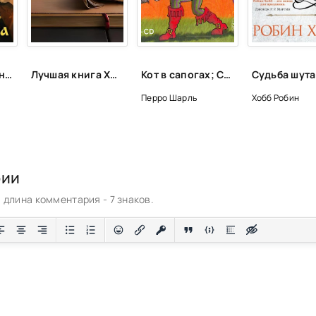
Гимн Шута 2 - Антон Федотов
Лучшая книга XXI века
Кот в сапогах; Сказки народов: Ум и судьба, Ум и счастье, Три лентяя, Золотой кувшин - Шарль Перро
Перро Шарль
Хобб Робин
рии
длина комментария - 7 знаков.