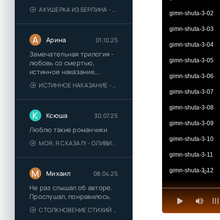
АКУШЕРКА ИЗ БЕРЛИНА - АННА СТЮАРТ
gimn-shuta-3-02
gimn-shuta-3-03
А
Арина
01.10.25
gimn-shuta-3-04
Замечательная трилогия -
gimn-shuta-3-05
любовь со смертью,
истинное наказание,
gimn-shuta-3-06
любимая для монстра -
ИСТИННОЕ НАКАЗАНИЕ - ОЛЬГА ГУСЕЙНОВА
понравились
gimn-shuta-3-07
gimn-shuta-3-08
К
Ксюша
30.07.25
gimn-shuta-3-09
Люблю такие романчики
gimn-shuta-3-10
МОЯ. Я СКАЗАЛ! - ОЛИВИЯ ЛЕЙК
gimn-shuta-3-11
gimn-shuta-3-12
М
Михаил
08.04.25
gimn-shuta-3-13
Не раз слышал об авторе.
Прослушал, понравилось.
gimn-shuta-3-14
СТОЛКНОВЕНИЕ СТИХИЙ - ВАЛЕРИЙ ГУМИНСКИЙ
gimn-shuta-3-15