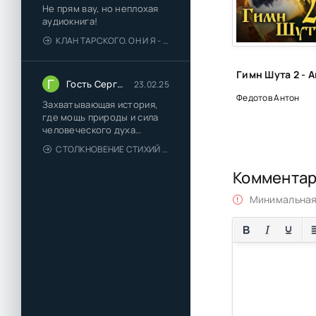
Не прям вау, но неплохая
gimn-shuta-3-30
аудиокнига!
КЛАН ТАРСКОГО. ОН И Я - ЕЛЕНА ТОДОРОВА (1)
Г
Гость Сергей
23.02.25
Федотов Антон
Захватывающая история,
где мощь природы и сила
человеческого духа
сплетаются в напряжённый
СТОЛКНОВЕНИЕ СТИХИЙ - ВАЛЕРИЙ ГУМИНСКИЙ
и
Коммента
Минимальная 