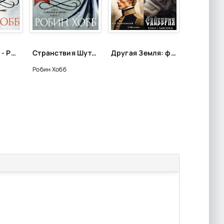
Судьба шута - Робин Хобб
Странствия Шута - Робин Хобб (2)
Другая Земля: фантастика с альтернативной историей
Робин Хобб