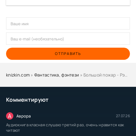
ОТПРАВИТЬ
knizkin.com
»
Фантастика, фэнтези
» Большой пожар - Рэй Брэдбери
Комментируют
А
Аврора
27.07.26
Аудиокнига класная слушаю третий раз, очень нравится как
читают