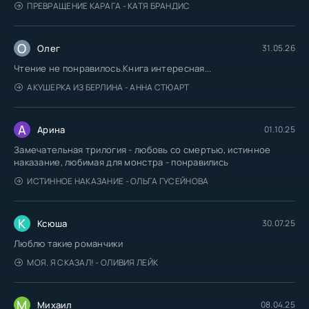
ПРЕВРАЩЕНИЕ КАРАГА - КАТЯ БРАНДИС
О
Олег
31.05.26
Чтение не понравилось.Книга интересная...
АКУШЕРКА ИЗ БЕРЛИНА - АННА СТЮАРТ
А
Арина
01.10.25
Замечательная трилогия - любовь со смертью, истинное
наказание, любимая для монстра - понравились
ИСТИННОЕ НАКАЗАНИЕ - ОЛЬГА ГУСЕЙНОВА
К
Ксюша
30.07.25
Люблю такие романчики
МОЯ. Я СКАЗАЛ! - ОЛИВИЯ ЛЕЙК
М
Михаил
08.04.25