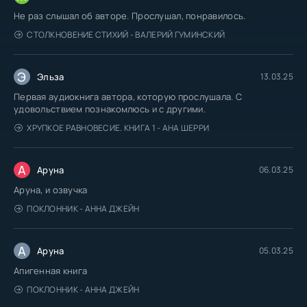
Не раз слышал об авторе. Прослушал, понравилось.
СТОЛКНОВЕНИЕ СТИХИЙ - ВАЛЕРИЙ ГУМИНСКИЙ
Э
Эльза
13.03.25
Первая аудиокнига автора, которую прослушала. С
удовольствием познакомлюсь и с другими.
ХРУПКОЕ РАВНОВЕСИЕ. КНИГА 1 - АНА ШЕРРИ
А
Аруна
06.03.25
Аруна, и озвучка
ПОКЛОННИК - АННА ДЖЕЙН
А
Аруна
05.03.25
Апигенная книга
ПОКЛОННИК - АННА ДЖЕЙН