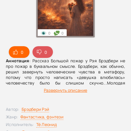
0
0
0
0
Аннотация
: Рассказ Большой пожар у Рэя Брэдбери не
про пожар в буквальном смысле. Брэдбери, как обычно,
решил завернуть человеческие чувства в метафору,
потому что просто написать «девушка влюбилась»
человечеству было бы слишком скучно...Молодая
девушка Марианна приезжает к родственникам и
Развернуть описание
переживает бурное пробуждение чувств, страсти,
желания жить и любить. Весь рассказ описывает её
состояние как настоящий огонь, который невозможно
Автор:
Брэдбери Рэй
потушить. Семья наблюдает за ней почти с тревогой: она
меняется, становится эмоциональной, живой, опасно
Жанр:
Фантастика, фэнтези
прекрасной. В итоге становится ясно, что «большой
Исполнитель:
Тё Леонид
пожар» это метафора юности, любви и внутреннего