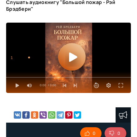
Слушать аудиокнигу "Большой пожар - Рэй
Брэдбери"
1
0:00
/ 0:00
0
0