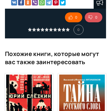
00007-
00008-
0
0
00009-
00010-
0
00011-
00012-
00013-
Похожие книги, которые могут
вас также заинтересовать