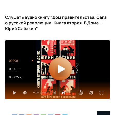
Слушать аудиокнигу "Дом правительства. Сага
о русской революции. Книга вторая. В Доме -
Юрий Слёзкин"
00000-
00001-
00002-
00003-
0:00
/ 0:00
00004-
00005-
00006-