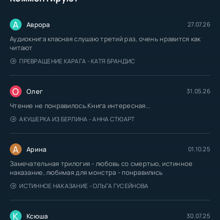
А
Аврора
27.07.26
Аудиокнига класная слушаю третий раз, очень нравится как
читают
ПРЕВРАЩЕНИЕ КАРАГА - КАТЯ БРАНДИС
О
Олег
31.05.26
Чтение не понравилось.Книга интересная...
АКУШЕРКА ИЗ БЕРЛИНА - АННА СТЮАРТ
А
Арина
01.10.25
Замечательная трилогия - любовь со смертью, истинное
наказание, любимая для монстра - понравились
ИСТИННОЕ НАКАЗАНИЕ - ОЛЬГА ГУСЕЙНОВА
К
Ксюша
30.07.25