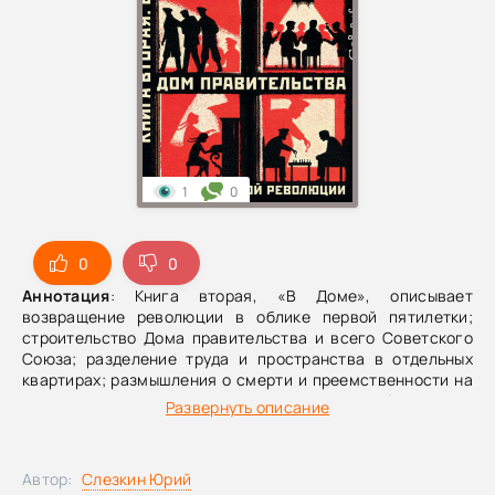
1
0
0
0
Аннотация
: Книга вторая, «В Доме», описывает
возвращение революции в облике первой пятилетки;
строительство Дома правительства и всего Советского
Союза; разделение труда и пространства в отдельных
квартирах; размышления о смерти и преемственности на
пороге вечности и слияние прошлого с будущим в
Развернуть описание
волшебном царстве «счастливого детства».
Автор:
Слезкин Юрий