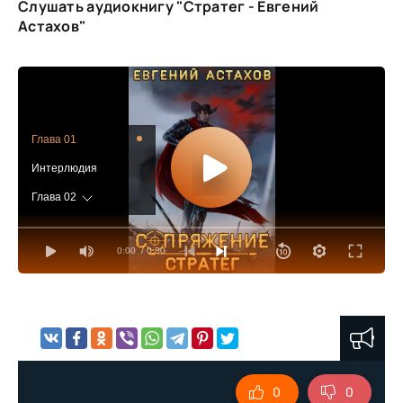
Слушать аудиокнигу "Стратег - Евгений
Астахов"
Глава 01
Интерлюдия
Глава 02
Глава 03
0:00
/ 0:00
Глава 04
Глава 05
Глава 06
Глава 07
Глава 08
0
0
Глава 09