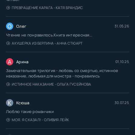
ПРЕВРАЩЕНИЕ КАРАГА - КАТЯ БРАНДИС
О
Олег
31.05.26
Чтение не понравилось.Книга интересная...
АКУШЕРКА ИЗ БЕРЛИНА - АННА СТЮАРТ
А
Арина
01.10.25
Замечательная трилогия - любовь со смертью, истинное
наказание, любимая для монстра - понравились
ИСТИННОЕ НАКАЗАНИЕ - ОЛЬГА ГУСЕЙНОВА
К
Ксюша
30.07.25
Люблю такие романчики
МОЯ. Я СКАЗАЛ! - ОЛИВИЯ ЛЕЙК