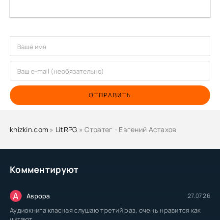
ОТПРАВИТЬ
knizkin.com
»
LitRPG
» Стратег - Евгений Астахов
Комментируют
А
Аврора
27.07.26
Аудиокнига класная слушаю третий раз, очень нравится как
читают