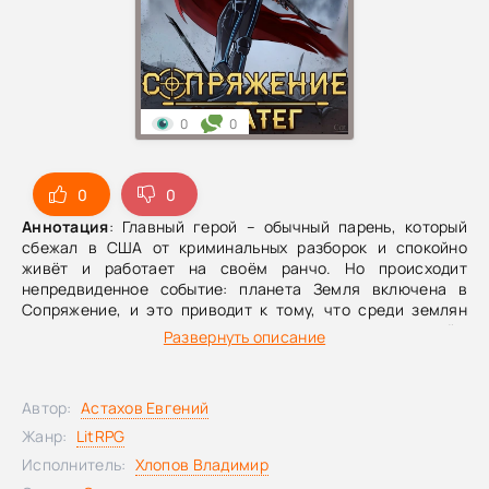
0
0
0
0
Аннотация
: Главный герой – обычный парень, который
сбежал в США от криминальных разборок и спокойно
живёт и работает на своём ранчо. Но происходит
непредвиденное событие: планета Земля включена в
Сопряжение, и это приводит к тому, что среди землян
появляется множество инопланетных существ, причём
Развернуть описание
отнюдь не дружелюбных. Герой может постоять за себя,
но вынужден встраиваться в новую реальность. Теперь он
получает задания от системы, каждое из которых сложнее
Автор:
Астахов Евгений
и опаснее другого. В конце концов герой понимает, что
это только начало большого пути, в котором ему придётся
Жанр:
LitRPG
доказать, что он не лыком шит, а его врагам – пожалеть,
Исполнитель:
Хлопов Владимир
что стали таковыми.В девятой книге центральное