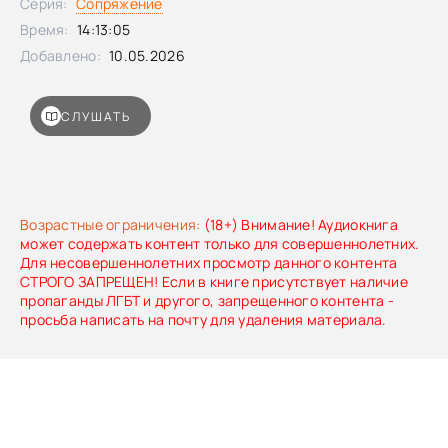
Серия:
Сопряжение
действие произойдёт в Бомбее. Именно там егерь
задумал хитрую ловушку для своих оппонентов. Но при
Время:
14:13:05
использовании любой ловушки самое главное – не
Добавлено:
10.05.2026
попасться в неё самому. И вот тут нужно будет
постараться. А Земля тем временем как никогда близка к
выполнению условий Второго Этапа. Осталось сделать
СЛУШАТЬ
финальный шаг. Слушайте продолжение захватывающей
истории!
Возрастные ограничения:
(18+) Внимание! Аудиокнига
может содержать контент только для совершеннолетних.
Для несовершеннолетних просмотр данного контента
СТРОГО ЗАПРЕЩЕН! Если в книге присутствует наличие
пропаганды ЛГБТ и другого, запрещенного контента -
просьба написать на почту для удаления материала.