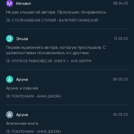
М
Михаил
08.04.25
Не раз слышал об авторе. Прослушал, понравилось.
СТОЛКНОВЕНИЕ СТИХИЙ - ВАЛЕРИЙ ГУМИНСКИЙ
Э
Эльза
13.03.25
Первая аудиокнига автора, которую прослушала. С
удовольствием познакомлюсь и с другими.
ХРУПКОЕ РАВНОВЕСИЕ. КНИГА 1 - АНА ШЕРРИ
А
Аруна
06.03.25
Аруна, и озвучка
ПОКЛОННИК - АННА ДЖЕЙН
А
Аруна
05.03.25
Апигенная книга
ПОКЛОННИК - АННА ДЖЕЙН