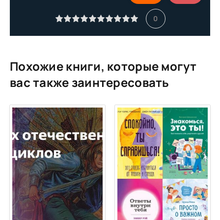
11
0
12
13
14
Похожие книги, которые могут
15
вас также заинтересовать
16
17
18
19
20
21
22