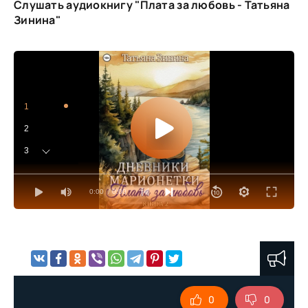
Слушать аудиокнигу "Плата за любовь - Татьяна
Зинина"
1
2
3
4
0:00
/ 0:00
5
6
7
8
9
0
0
10