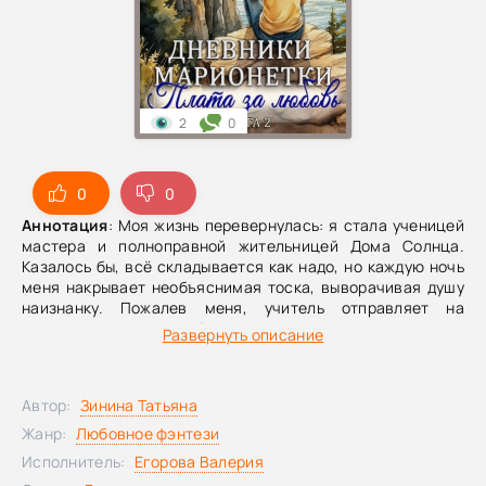
2
0
0
0
Аннотация
: Моя жизнь перевернулась: я стала ученицей
мастера и полноправной жительницей Дома Солнца.
Казалось бы, всё складывается как надо, но каждую ночь
меня накрывает необъяснимая тоска, выворачивая душу
наизнанку. Пожалев меня, учитель отправляет на
несколько недель домой — только вот этот «отпуск» почти
Развернуть описание
сразу превращается в сплошной бедлам. Потому что
подруга-катастрофа, надменный непредсказуемый
эгоист, отрывная сестрёнка и окончательно слетевшая с
Автор:
Зинина Татьяна
катушек стерва умеют превратить любой отдых в хаос.Но
страшнее всего — боязнь потерять саму себя.
Жанр:
Любовное фэнтези
Раствориться в мужчине, который мне совершенно не
Исполнитель:
Егорова Валерия
подходит. В том, к кому тянется душа и рядом с кем