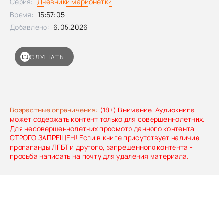
Серия:
Дневники марионетки
сердце хочет биться чаще. В том, для кого я — всего лишь
марионетка. И это ещё не предел: выясняется, что за
Время:
15:57:05
мной охотятся опасные люди. И если они меня найдут…
Добавлено:
6.05.2026
Нет, об этом лучше даже не думать.Вторая книга
трилогии.*авторские расы*городское фэнтези*опасные
приключения*сверхспособности*дружба и
СЛУШАТЬ
любовьТрилогия косвенно входит в Карильский цикл.
Возрастные ограничения:
(18+) Внимание! Аудиокнига
может содержать контент только для совершеннолетних.
Для несовершеннолетних просмотр данного контента
СТРОГО ЗАПРЕЩЕН! Если в книге присутствует наличие
пропаганды ЛГБТ и другого, запрещенного контента -
просьба написать на почту для удаления материала.