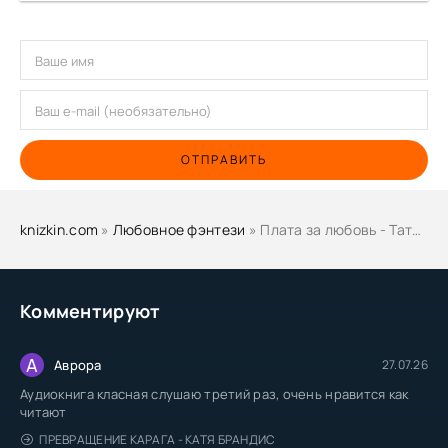
ОТПРАВИТЬ
knizkin.com
»
Любовное фэнтези
» Плата за любовь - Татьяна Зинина
Комментируют
А
Аврора
27.07.26
Аудиокнига класная слушаю третий раз, очень нравится как
читают
ПРЕВРАЩЕНИЕ КАРАГА - КАТЯ БРАНДИС