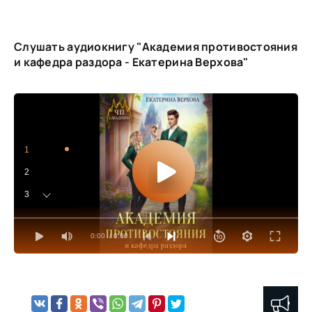
Слушать аудиокнигу "Академия противостояния
и кафедра раздора - Екатерина Верхова"
1
2
3
4
0:00
/ 0:00
5
6
7
8