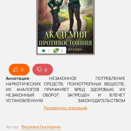
1
0
0
0
Аннотация
: НЕЗАКОННОЕ ПОТРЕБЛЕНИЕ
НАРКОТИЧЕСКИХ СРЕДСТВ, ПСИХОТРОПНЫХ ВЕЩЕСТВ,
ИХ АНАЛОГОВ ПРИЧИНЯЕТ ВРЕД ЗДОРОВЬЮ, ИХ
НЕЗАКОННЫЙ ОБОРОТ ЗАПРЕЩЕН И ВЛЕЧЕТ
УСТАНОВЛЕННУЮ ЗАКОНОДАТЕЛЬСТВОМ
ОТВЕТСТВЕННОСТЬСтудия «МедиаКнига» представляет
Развернуть описание
аудиокнигу популярной современной писательницы
Екатерины Верховой – «Академия противостояния и
кафедра раздора», однотомник из серии «ЧП в академии».
Автор:
Верхова Екатерина
Книга прочитана популярной актрисой и радиоведущей