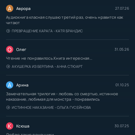
А
Аврора
27.07.26
Аудиокнига класная слушаю третий раз, очень нравится как
читают
ПРЕВРАЩЕНИЕ КАРАГА - КАТЯ БРАНДИС
О
Олег
31.05.26
Чтение не понравилось.Книга интересная...
АКУШЕРКА ИЗ БЕРЛИНА - АННА СТЮАРТ
А
Арина
01.10.25
Замечательная трилогия - любовь со смертью, истинное
наказание, любимая для монстра - понравились
ИСТИННОЕ НАКАЗАНИЕ - ОЛЬГА ГУСЕЙНОВА
К
Ксюша
30.07.25
Люблю такие романчики