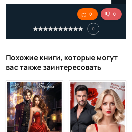
9
0
0
10
11
0
12
13
14
Похожие книги, которые могут
15
вас также заинтересовать
16
17
18
19
20