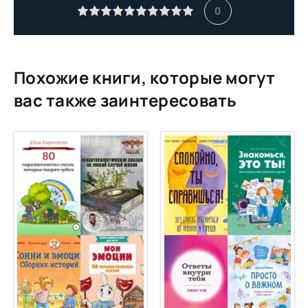
11
0
12
13
14
Похожие книги, которые могут
15
вас также заинтересовать
16
17
18
19
20
21
22
23