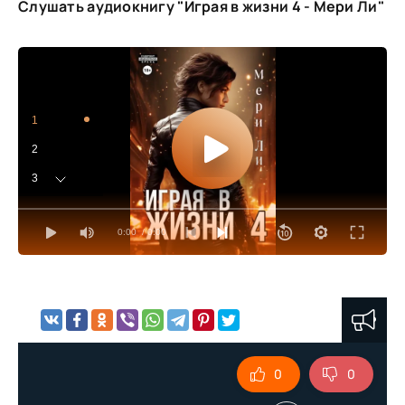
Слушать аудиокнигу "Играя в жизни 4 - Мери Ли"
1
2
3
4
0:00
/ 0:00
5
6
7
8
9
0
0
10