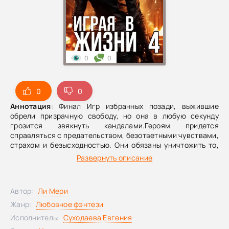
0
0
0
0
Аннотация
: Финал Игр избранных позади, выжившие
обрели призрачную свободу, но она в любую секунду
грозится звякнуть кандалами.Героям придется
справляться с предательством, безответными чувствами,
страхом и безысходностью. Они обязаны уничтожить то,
что было незыблемо сотни лет.
Развернуть описание
Автор:
Ли Мери
Жанр:
Любовное фэнтези
Исполнитель:
Суходаева Евгения