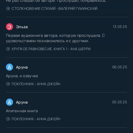
Не раз слышал об авторе. Прослушал, понравилось.
СТОЛКНОВЕНИЕ СТИХИЙ - ВАЛЕРИЙ ГУМИНСКИЙ
Э
Эльза
13.03.25
Первая аудиокнига автора, которую прослушала. С
удовольствием познакомлюсь и с другими.
ХРУПКОЕ РАВНОВЕСИЕ. КНИГА 1 - АНА ШЕРРИ
А
Аруна
06.03.25
Аруна, и озвучка
ПОКЛОННИК - АННА ДЖЕЙН
А
Аруна
05.03.25
Апигенная книга
ПОКЛОННИК - АННА ДЖЕЙН