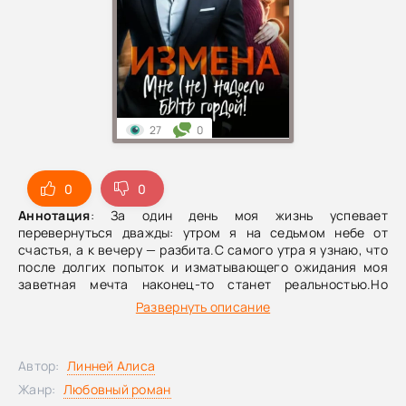
27
0
0
0
Аннотация
: За один день моя жизнь успевает
перевернуться дважды: утром я на седьмом небе от
счастья, а к вечеру — разбита.С самого утра я узнаю, что
после долгих попыток и изматывающего ожидания моя
заветная мечта наконец-то станет реальностью.Но
вечером, спеша разделить эту новость с мужем, я
Развернуть описание
неожиданно становлюсь свидетельницей того, что не
смогу забыть: Дан целует мою единственную, самую
близкую подругу.– Я подам на развод! Скажи своим
Автор:
Линней Алиса
адвокатам, пусть даже не стараются! Мне от тебя ничего
не нужно! – швыряю ключи на пол.Я ухожу, забирая свою
Жанр:
Любовный роман
тайну с собой. Предателю я не расскажу о своём счастье