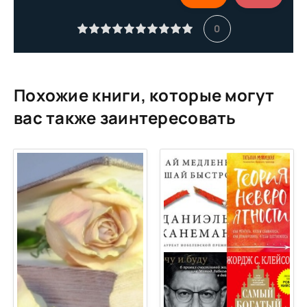
11
0
12
13
14
Похожие книги, которые могут
15
вас также заинтересовать
16
17
18
19
20
21
22
23
24