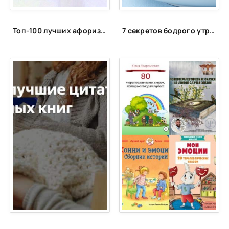
Топ-100 лучших афоризмов и высказываний про себя
7 секретов бодрого утра или как проснуться утром бодрым