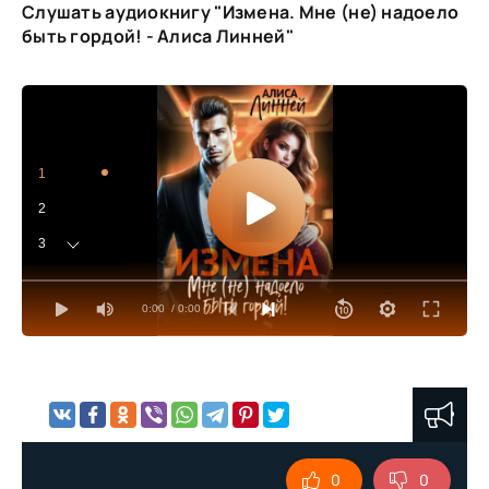
Слушать аудиокнигу "Измена. Мне (не) надоело
быть гордой! - Алиса Линней"
1
2
3
4
0:00
/ 0:00
5
6
7
8
9
0
0
10