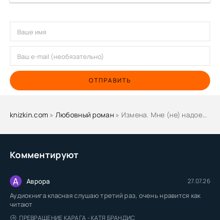
ОТПРАВИТЬ
knizkin.com
»
Любовный роман
» Измена. Мне (не) надоело быть гордой! - Алиса Линней
Комментируют
А
Аврора
27.07.26
Аудиокнига класная слушаю третий раз, очень нравится как
читают
ПРЕВРАЩЕНИЕ КАРАГА - КАТЯ БРАНДИС