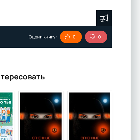
Оцени книгу:
0
0
нтересовать