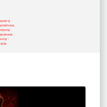
окнига
нолетних.
нтента
наличие
ента -
иала.