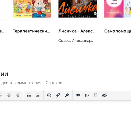
Отдай мою кровь - Андрей Шляхов
Терапевтические сказки для детей!
Лисичка - Александра Седова
Седова Александра
рии
длина комментария - 7 знаков.