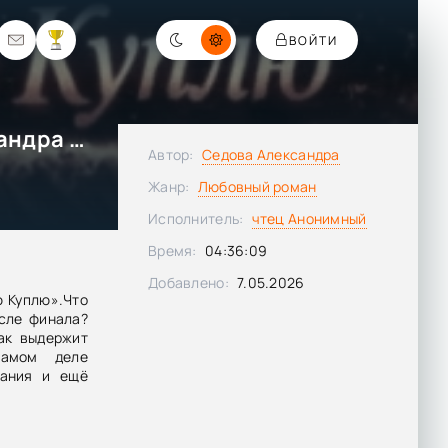
ВОЙТИ
Хочу. Люблю. Куплю 2 - Александра Седова
Автор:
Седова Александра
Жанр:
Любовный роман
Исполнитель:
чтец Анонимный
Время:
04:36:09
Добавлено:
7.05.2026
 Куплю».Что
сле финала?
ак выдержит
амом деле
тания и ещё
рисутствует
 редакции с
ии.