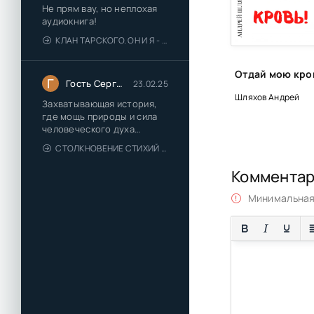
Не прям вау, но неплохая
аудиокнига!
КЛАН ТАРСКОГО. ОН И Я - ЕЛЕНА ТОДОРОВА (1)
Г
Гость Сергей
23.02.25
Шляхов Андрей
Захватывающая история,
где мощь природы и сила
человеческого духа
сплетаются в напряжённый
СТОЛКНОВЕНИЕ СТИХИЙ - ВАЛЕРИЙ ГУМИНСКИЙ
и
Коммента
Минимальная 