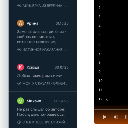
АКУШЕРКА ИЗ БЕРЛИНА - АННА СТЮАРТ
2
3
А
Арина
01.10.25
4
Замечательная трилогия -
5
любовь со смертью,
истинное наказание,
6
любимая для монстра -
ИСТИННОЕ НАКАЗАНИЕ - ОЛЬГА ГУСЕЙНОВА
понравились
7
8
К
Ксюша
30.07.25
9
Люблю такие романчики
10
МОЯ. Я СКАЗАЛ! - ОЛИВИЯ ЛЕЙК
11
12
М
Михаил
08.04.25
13
Не раз слышал об авторе.
Прослушал, понравилось.
14
СТОЛКНОВЕНИЕ СТИХИЙ - ВАЛЕРИЙ ГУМИНСКИЙ
15