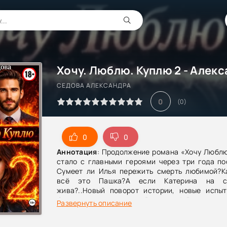
СЕДОВА АЛЕКСАНДРА
0
(
0
)
0
0
Аннотация
: Продолжение романа «Хочу Люблю
стало с главными героями через три года по
Сумеет ли Илья пережить смерть любимой?К
всё это Пашка?А если Катерина на с
жива?..Новый поворот истории, новые испы
более сильные эмоции.Внимание! В тексте п
Развернуть описание
нецензурная брань!Публикуется в авторской
сохранением авторских орфографии и пунктуац