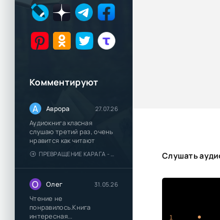
Комментируют
А
Аврора
27.07.26
Аудиокнига класная
слушаю третий раз, очень
нравится как читают
ПРЕВРАЩЕНИЕ КАРАГА - КАТЯ БРАНДИС
Слушать аудио
О
Олег
31.05.26
Чтение не
понравилось.Книга
интересная...
1