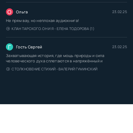
О
Ольга
23.02.25
Не прям вау, но неплохая аудиокнига!
КЛАН ТАРСКОГО. ОН И Я - ЕЛЕНА ТОДОРОВА (1)
Г
Гость Сергей
23.02.25
Захватывающая история, где мощь природы и сила
человеческого духа сплетаются в напряжённый и
СТОЛКНОВЕНИЕ СТИХИЙ - ВАЛЕРИЙ ГУМИНСКИЙ