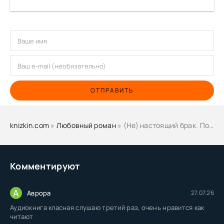
ОТПРАВИТЬ
knizkin.com
»
Любовный роман
» (Не) настоящий брак. Под его защитой - Лана Пиратова
Комментируют
А
Аврора
27.07.26
Аудиокнига класная слушаю третий раз, очень нравится как
читают