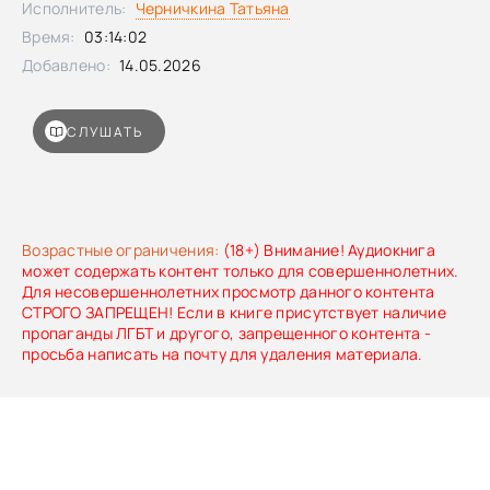
Исполнитель:
Черничкина Татьяна
Он долго смотрит на меня, будто собирается сказать то, к
Время:
03:14:02
чему нельзя подготовиться словами.– Ты на ней
женишься, Дмитрий, – произносит он ровно и негромко,
Добавлено:
14.05.2026
словно говорит о чем-то само собой разумеющемся. –
Женишься. И это будет самая надежная защита для
дочери Виктора.
СЛУШАТЬ
Возрастные ограничения:
(18+) Внимание! Аудиокнига
может содержать контент только для совершеннолетних.
Для несовершеннолетних просмотр данного контента
СТРОГО ЗАПРЕЩЕН! Если в книге присутствует наличие
пропаганды ЛГБТ и другого, запрещенного контента -
просьба написать на почту для удаления материала.