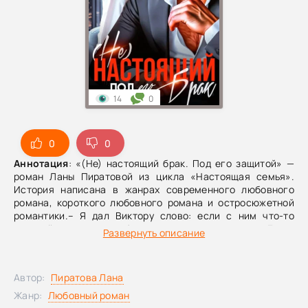
14
0
0
0
Аннотация
: «(Не) настоящий брак. Под его защитой» —
роман Ланы Пиратовой из цикла «Настоящая семья».
История написана в жанрах современного любовного
романа, короткого любовного романа и остросюжетной
романтики.– Я дал Виктору слово: если с ним что-то
произойдет, я позабочусь о его дочери. Будто
Развернуть описание
предчувствовал, – снова тяжело вздыхает отец и качает
головой. – И месяц назад напоминал об этом… Виктор
чувствовал… чувствовал…– Ладно, – соглашаюсь я,
Автор:
Пиратова Лана
стараясь говорить спокойно, чтобы не поднимать отцу
давление. – Пусть так. Но что от меня нужно? Я здесь
Жанр:
Любовный роман
каким боком? Охрану ей нанять?Отец не отвечает сразу.