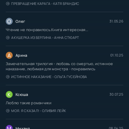
ПРЕВРАЩЕНИЕ КАРАГА - КАТЯ БРАНДИС
О
Олег
31.05.26
Чтение не понравилось.Книга интересная...
АКУШЕРКА ИЗ БЕРЛИНА - АННА СТЮАРТ
А
Арина
01.10.25
Замечательная трилогия - любовь со смертью, истинное
наказание, любимая для монстра - понравились
ИСТИННОЕ НАКАЗАНИЕ - ОЛЬГА ГУСЕЙНОВА
К
Ксюша
30.07.25
Люблю такие романчики
МОЯ. Я СКАЗАЛ! - ОЛИВИЯ ЛЕЙК
М
Михаил
08.04.25