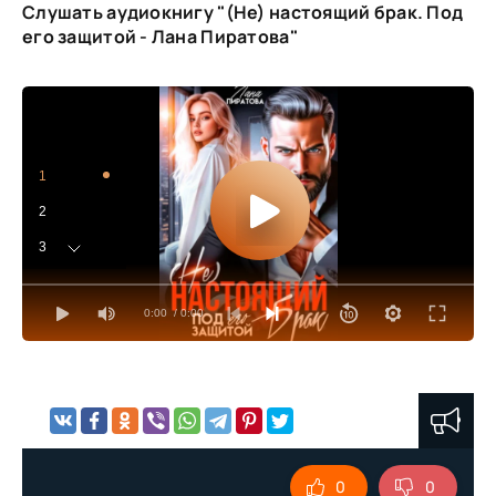
Слушать аудиокнигу "(Не) настоящий брак. Под
его защитой - Лана Пиратова"
1
2
3
4
0:00
/ 0:00
5
6
7
8
9
0
0
10