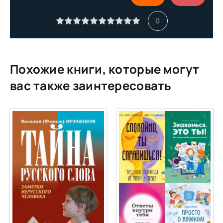
11
0
12
13
14
Похожие книги, которые могут
15
вас также заинтересовать
16
17
18
19
20
21
22
23
24