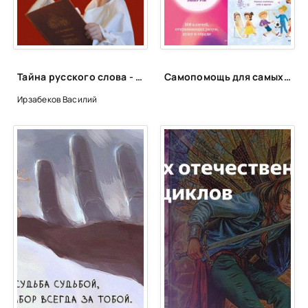
25
26
27
Тайна русского слова - Василий Ирзабеков
Самопомощь для самых маленьких
28
Ирзабеков Василий
29
30
31
32