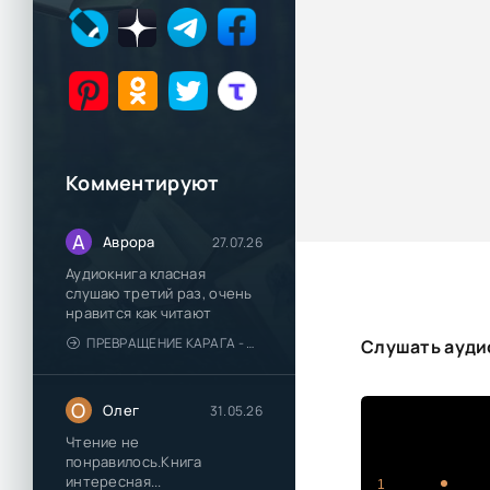
Комментируют
А
Аврора
27.07.26
Аудиокнига класная
слушаю третий раз, очень
нравится как читают
ПРЕВРАЩЕНИЕ КАРАГА - КАТЯ БРАНДИС
Слушать ауди
О
Олег
31.05.26
Чтение не
понравилось.Книга
интересная...
1