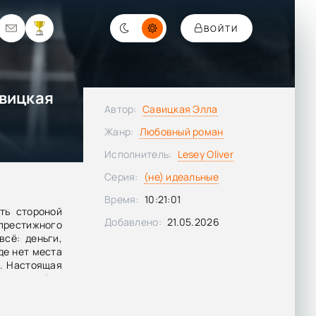
ВОЙТИ
авицкая
Автор:
Савицкая Элла
Жанр:
Любовный роман
Исполнитель:
Lesey Oliver
Серия:
(не) идеальные
Время:
10:21:01
ть стороной
Добавлено:
21.05.2026
рестижного
всё: деньги,
де нет места
й. Настоящая
т идеал. Они
друга. Но от
собенно если