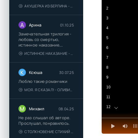
АКУШЕРКА ИЗ БЕРЛИНА - АННА СТЮАРТ
2
3
А
Арина
01.10.25
4
Замечательная трилогия -
5
любовь со смертью,
истинное наказание,
6
любимая для монстра -
ИСТИННОЕ НАКАЗАНИЕ - ОЛЬГА ГУСЕЙНОВА
понравились
7
8
К
Ксюша
30.07.25
9
Люблю такие романчики
10
МОЯ. Я СКАЗАЛ! - ОЛИВИЯ ЛЕЙК
11
12
М
Михаил
08.04.25
13
Не раз слышал об авторе.
Прослушал, понравилось.
14
СТОЛКНОВЕНИЕ СТИХИЙ - ВАЛЕРИЙ ГУМИНСКИЙ
15