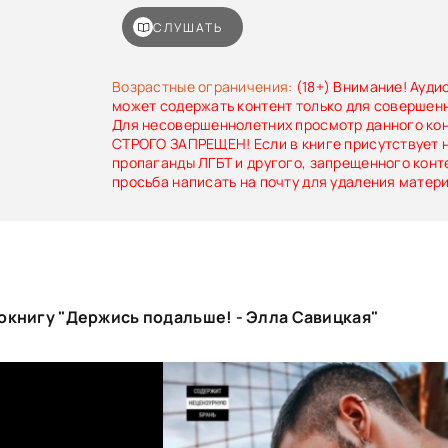
вам приходится жить под одной крыше
нецензурную брань.
СЛУШАТЬ
Возрастные ограничения:
(18+) Внимание! Ауди
может содержать контент только для совершен
Для несовершеннолетних просмотр данного ко
СТРОГО ЗАПРЕЩЕН! Если в книге присутствует 
пропаганды ЛГБТ и другого, запрещенного конт
просьба написать на почту для удаления матер
окнигу "Держись подальше! - Элла Савицкая"