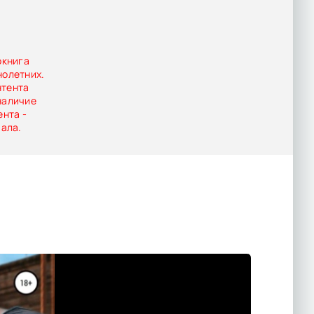
й…Содержит
окнига
нолетних.
нтента
наличие
ента -
иала.