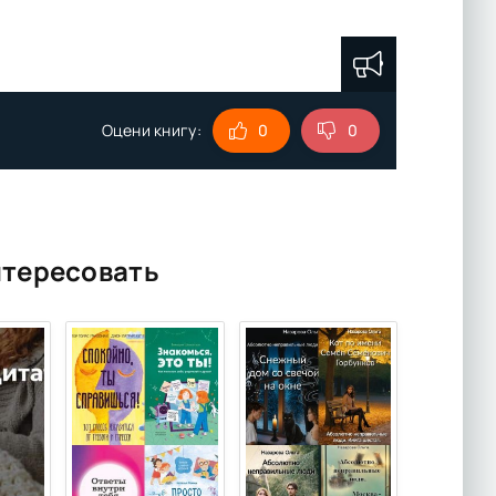
Оцени книгу:
0
0
нтересовать