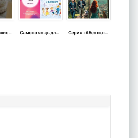
Топ-100: лучшие цитаты из популярных книг
Самопомощь для самых маленьких
Серия «Абсолютно неправильные люди»