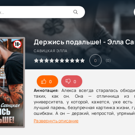
Держись подальше! - Элла С
САВИЦКАЯ ЭЛЛА
0
(
0
)
0
0
Аннотация
: Алекса всегда старалась обходи
таких, как он. Она — отличница из п
университета, у которой, кажется, уже есть 
лучший парень, безупречная картинка жизни, г
ошибкам. А он — дерзкий, непростой, упрямы
проблема и тот самый «дефект», который руши
Развернуть описание
слишком разные, чтобы вообще заметить друг 
взаимного притяжения трудно отмахнуться… о