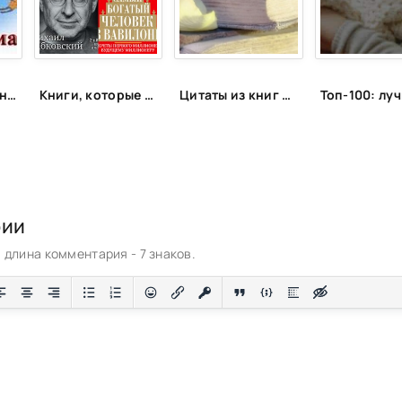
Закон Притяжения В Новом Формате! - Сергей Бибин
Книги, которые подарят энергию
Цитаты из книг и фильмов, которые помогут не сдаться в трудную минуту или после неудачи
рии
длина комментария - 7 знаков.