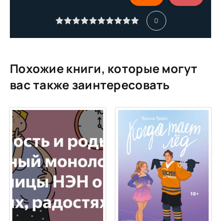
11
0
12
13
14
Похожие книги, которые могут
15
вас также заинтересовать
16
17
18
19
20
21
22
23
24