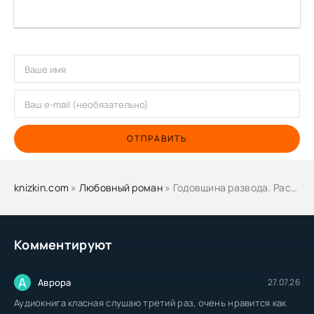
ОТПРАВИТЬ
knizkin.com
»
Любовный роман
» Годовщина развода. Растопить лёд - Блио Элен
Комментируют
А
Аврора
27.07.26
Аудиокнига класная слушаю третий раз, очень нравится как