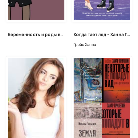
25
26
27
Беременность и роды в 40 лет: откровенный монолог читательницы НЭН о трудностях, радостях и надеждах отложенного материнства
Когда тает лед - Ханна Грейс
28
Грейс Ханна
29
30
31
32
33
34
35
36
37
38