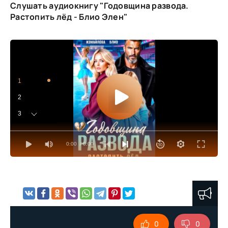
Слушать аудиокнигу "Годовщина развода.
Растопить лёд - Блио Элен"
1
2
3
4
0:00
/ 0:00
5
6
7
8
9
0
0
10