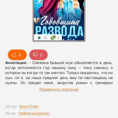
25
0
0
0
Аннотация
: – Снежана Бывший муж объявляется в день,
когда исполняется год нашему сыну — тому самому, о
котором он когда-то так мечтал. Только оказалось, что ни
сын, ни я, ни наша средняя дочь ему по-настоящему не
нужны. Он предал меня, закрутив роман с тренером
Василисы. Я подала на развод, а позже узнала, что
Развернуть описание
беременна. Муж пытался вернуться, но предательство я
не прощаю. Он увез Василису в столицу, где она
продолжила тренировки по фигурному катанию в
Автор:
Блио Элен
известном тренерском штабе. Прошел год после развода.
Сыну исполнился год, и в этот день бывший снова
Жанр:
Любовный роман
врывается в мою жизнь. – У нас ЧП. – Правда? А у нас день