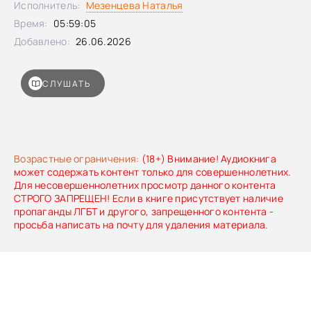
Исполнитель:
Мезенцева Наталья
рождения Игоря, представляешь? Ему год! Твоему сыну,
Время:
05:59:05
которого ты так хотел! Мы вас, между прочим, ждали, а
вы… – Василиса в больнице, в тяжелом состоянии. Ты
Добавлено:
26.06.2026
можешь приехать?
СЛУШАТЬ
Возрастные ограничения:
(18+) Внимание! Аудиокнига
может содержать контент только для совершеннолетних.
Для несовершеннолетних просмотр данного контента
СТРОГО ЗАПРЕЩЕН! Если в книге присутствует наличие
пропаганды ЛГБТ и другого, запрещенного контента -
просьба написать на почту для удаления материала.