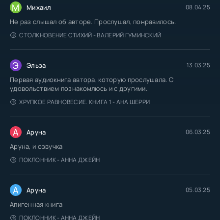
М
Михаил
08.04.25
Не раз слышал об авторе. Прослушал, понравилось.
СТОЛКНОВЕНИЕ СТИХИЙ - ВАЛЕРИЙ ГУМИНСКИЙ
Э
Эльза
13.03.25
Первая аудиокнига автора, которую прослушала. С
удовольствием познакомлюсь и с другими.
ХРУПКОЕ РАВНОВЕСИЕ. КНИГА 1 - АНА ШЕРРИ
А
Аруна
06.03.25
Аруна, и озвучка
ПОКЛОННИК - АННА ДЖЕЙН
А
Аруна
05.03.25
Апигенная книга
ПОКЛОННИК - АННА ДЖЕЙН