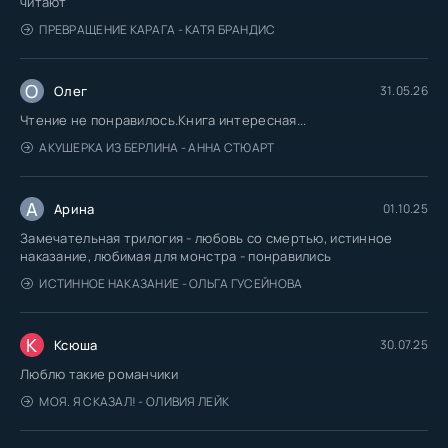
читают
ПРЕВРАЩЕНИЕ КАРАГА - КАТЯ БРАНДИС
О
Олег
31.05.26
Чтение не понравилось.Книга интересная...
АКУШЕРКА ИЗ БЕРЛИНА - АННА СТЮАРТ
А
Арина
01.10.25
Замечательная трилогия - любовь со смертью, истинное
наказание, любимая для монстра - понравились
ИСТИННОЕ НАКАЗАНИЕ - ОЛЬГА ГУСЕЙНОВА
К
Ксюша
30.07.25
Люблю такие романчики
МОЯ. Я СКАЗАЛ! - ОЛИВИЯ ЛЕЙК