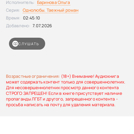
Исполнитель:
Баринова Ольга
мужиком под соточку? Ничего. Разве только рядом лечь и
Серия:
Однолюбы. Таежный роман
полежать. На полу. Бугаем был, бугаем и остался. – Ты
живешь в моем доме несколько месяцев, какой мужик,
Время:
02:45:10
Антон… – Ты иногда уезжаешь. И не говоришь куда. А
Добавлено:
7.07.2026
сейчас какого-то хрена ты не можешь ответить на
простой вопрос? И правда… Какого.*** Она – шаманка
Соня. Он – бывший спецназовец, «севший» в инвалидное
СЛУШАТЬ
кресло. Она взялась за него. Вылечила. А дальше что-то
пошло не так….
Возрастные ограничения:
(18+) Внимание! Аудиокнига
может содержать контент только для совершеннолетних.
Для несовершеннолетних просмотр данного контента
СТРОГО ЗАПРЕЩЕН! Если в книге присутствует наличие
пропаганды ЛГБТ и другого, запрещенного контента -
просьба написать на почту для удаления материала.