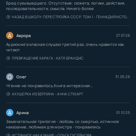
Бред сукмашедшего. Отсутствие: сюжета, логики, действия,
последовательности, смысла. Ничего более
НАЗАД В ШКОЛУ: ПЕРЕСТРОЙКА СССР. ТОМ 1 - ГЕННАДИЙ ИСТОЧНИК
А
Аврора
27.07.26
Аудиокнига класная слушаю третий раз, очень нравится как
читают
ПРЕВРАЩЕНИЕ КАРАГА - КАТЯ БРАНДИС
О
Олег
31.05.26
Чтение не понравилось.Книга интересная...
АКУШЕРКА ИЗ БЕРЛИНА - АННА СТЮАРТ
А
Арина
01.10.25
Замечательная трилогия - любовь со смертью, истинное
наказание, любимая для монстра - понравились
ИСТИННОЕ НАКАЗАНИЕ - ОЛЬГА ГУСЕЙНОВА