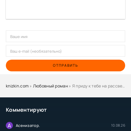
ОТПРАВИТЬ
knizkin.com
»
Любовный роман
» Я приду к тебе на рассвете - Кистяева Марина
Комментируют
А
Асенизатор.
10.08.26