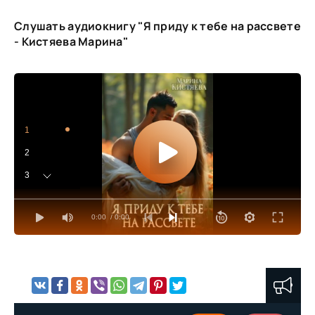
Слушать аудиокнигу "Я приду к тебе на рассвете
- Кистяева Марина"
1
2
3
4
0:00
/ 0:00
5
6
7
8
9