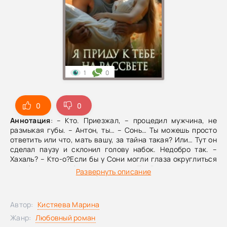
1
0
0
0
Аннотация
: – Кто. Приезжал, – процедил мужчина, не
размыкая губы. – Антон, ты… – Сонь… Ты можешь просто
ответить или что, мать вашу, за тайна такая? Или… Тут он
сделал паузу и склонил голову набок. Недобро так. –
Хахаль? – Кто-о?Если бы у Сони могли глаза округлиться
еще больше, они бы округлились. – Твой мужик. У тебя же
Развернуть описание
есть мужик? – Кангуров, не смешно. – Вот и мне не
смешно! Она, забывшись, толкнула его в плечо. Антон не
пошевелился, только на лбу появилась новая испарина.
Автор:
Кистяева Марина
Соня тотчас протянула руки, чтобы поддержать, помочь
ему, и натолкнулась на предупреждающий взгляд.
Жанр:
Любовный роман
Колючий такой. Опаньки… Да и что она сможет сделать с