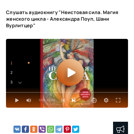
Слушать аудиокнигу "Неистовая сила. Магия
женского цикла - Александра Поуп, Шани
Вурлитцер"
1
2
3
4
0:00
/ 0:00
5
6
7
8