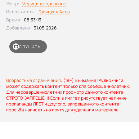
материал в формате PDF: его можно скачать на странице
Жанр:
Медицина, здоровье
аудиокниги на сайте после покупки.
Исполнитель:
Галицкая Алла
Время:
08:33:13
Добавлено:
31.05.2026
СЛУШАТЬ
Возрастные ограничения:
(18+) Внимание! Аудиокнига
может содержать контент только для совершеннолетних.
Для несовершеннолетних просмотр данного контента
СТРОГО ЗАПРЕЩЕН! Если в книге присутствует наличие
пропаганды ЛГБТ и другого, запрещенного контента -
просьба написать на почту для удаления материала.