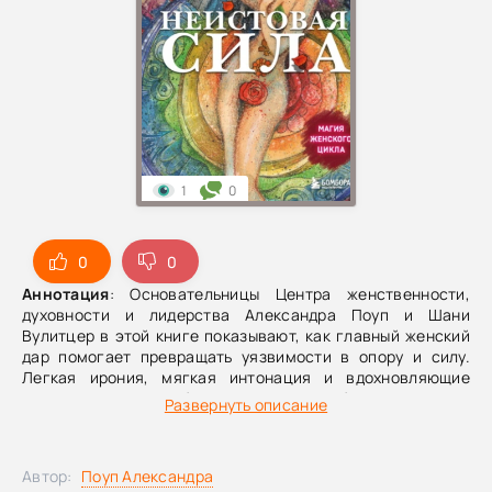
1
0
0
0
Аннотация
: Основательницы Центра женственности,
духовности и лидерства Александра Поуп и Шани
Вулитцер в этой книге показывают, как главный женский
дар помогает превращать уязвимости в опору и силу.
Легкая ирония, мягкая интонация и вдохновляющие
истории женщин, собранные в этом необычном проекте,
Развернуть описание
помогают вернуть ощущение внутренней целостности,
укрепить уверенность в себе и почувствовать подлинную
энергию, с которой становится возможным воплощать
Автор:
Поуп Александра
свои желания.К книге прилагается дополнительный