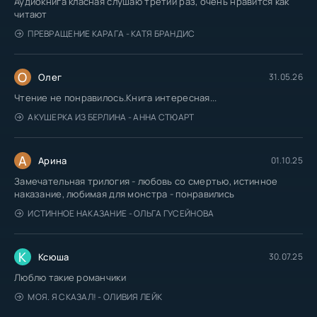
Аудиокнига класная слушаю третий раз, очень нравится как
читают
ПРЕВРАЩЕНИЕ КАРАГА - КАТЯ БРАНДИС
О
Олег
31.05.26
Чтение не понравилось.Книга интересная...
АКУШЕРКА ИЗ БЕРЛИНА - АННА СТЮАРТ
А
Арина
01.10.25
Замечательная трилогия - любовь со смертью, истинное
наказание, любимая для монстра - понравились
ИСТИННОЕ НАКАЗАНИЕ - ОЛЬГА ГУСЕЙНОВА
К
Ксюша
30.07.25
Люблю такие романчики
МОЯ. Я СКАЗАЛ! - ОЛИВИЯ ЛЕЙК