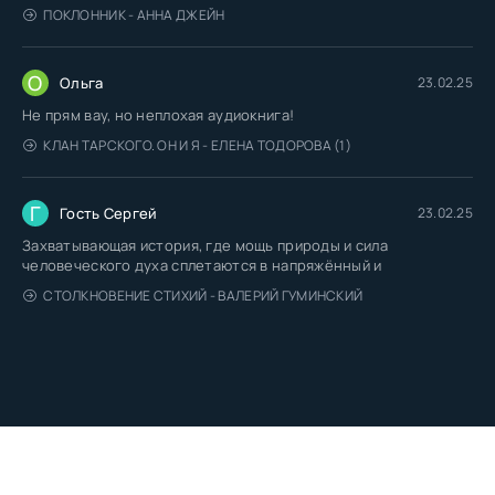
ПОКЛОННИК - АННА ДЖЕЙН
О
Ольга
23.02.25
Не прям вау, но неплохая аудиокнига!
КЛАН ТАРСКОГО. ОН И Я - ЕЛЕНА ТОДОРОВА (1)
Г
Гость Сергей
23.02.25
Захватывающая история, где мощь природы и сила
человеческого духа сплетаются в напряжённый и
СТОЛКНОВЕНИЕ СТИХИЙ - ВАЛЕРИЙ ГУМИНСКИЙ