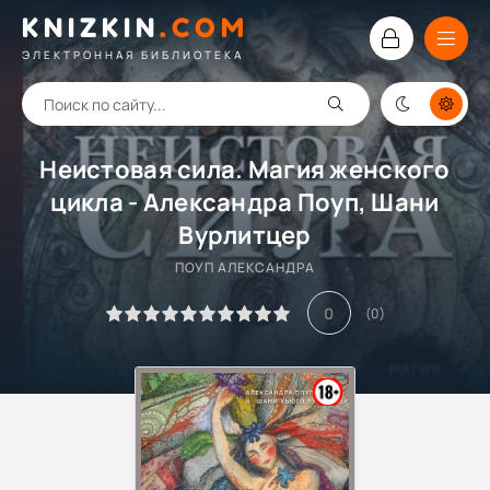
KNIZKIN
.
COM
ЭЛЕКТРОННАЯ БИБЛИОТЕКА
Неистовая сила. Магия женского
цикла - Александра Поуп, Шани
Вурлитцер
ПОУП АЛЕКСАНДРА
0
(
0
)