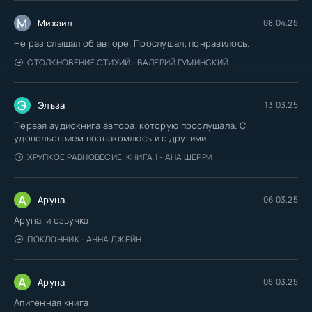
М
Михаил
08.04.25
Не раз слышал об авторе. Прослушал, понравилось.
СТОЛКНОВЕНИЕ СТИХИЙ - ВАЛЕРИЙ ГУМИНСКИЙ
Э
Эльза
13.03.25
Первая аудиокнига автора, которую прослушала. С
удовольствием познакомлюсь и с другими.
ХРУПКОЕ РАВНОВЕСИЕ. КНИГА 1 - АНА ШЕРРИ
А
Аруна
06.03.25
Аруна, и озвучка
ПОКЛОННИК - АННА ДЖЕЙН
А
Аруна
05.03.25
Апигенная книга