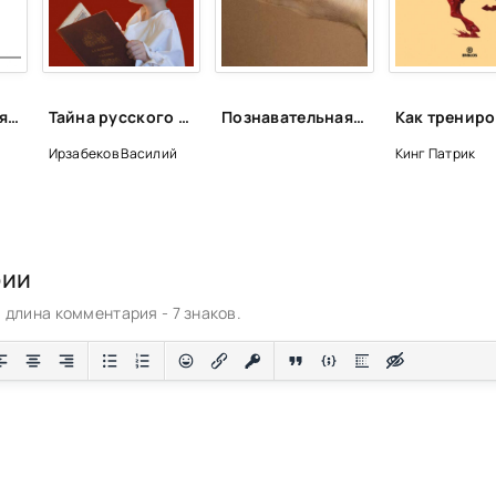
Фокус внимания (Сборник)
Тайна русского слова - Василий Ирзабеков
Познавательная литература
Ирзабеков Василий
Кинг Патрик
рии
длина комментария - 7 знаков.