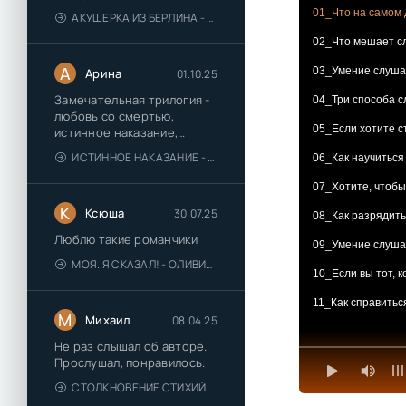
01_Что на самом 
АКУШЕРКА ИЗ БЕРЛИНА - АННА СТЮАРТ
02_Что мешает с
А
03_Умение слуша
Арина
01.10.25
Замечательная трилогия -
04_Три способа с
любовь со смертью,
05_Если хотите 
истинное наказание,
любимая для монстра -
ИСТИННОЕ НАКАЗАНИЕ - ОЛЬГА ГУСЕЙНОВА
06_Как научиться
понравились
07_Хотите, чтобы
К
Ксюша
30.07.25
08_Как разрядить
Люблю такие романчики
09_Умение слуша
МОЯ. Я СКАЗАЛ! - ОЛИВИЯ ЛЕЙК
10_Если вы тот, 
11_Как справитьс
М
Михаил
08.04.25
Не раз слышал об авторе.
Прослушал, понравилось.
СТОЛКНОВЕНИЕ СТИХИЙ - ВАЛЕРИЙ ГУМИНСКИЙ