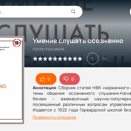
Умение слушать осознанно
ГОУЛСТОН МАРК
0
(
0
)
0
0
Аннотация
: Сборник статей HBR «карманного
темы общения осознанного слушания.Harva
Review – ежемесячный научно-популярн
посвященный различным вопросам управлени
Издается с 1922 года Гарвардской школой би
журнала и статей, входящих в книги серии H
Развернуть описание
ведущие консультанты по вопросам управлени
лидерству, научно обоснованному подход