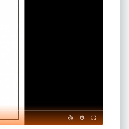
ать своего
ан