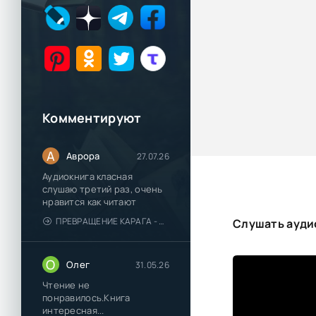
Комментируют
А
Аврора
27.07.26
Аудиокнига класная
слушаю третий раз, очень
нравится как читают
ПРЕВРАЩЕНИЕ КАРАГА - КАТЯ БРАНДИС
Слушать ауди
О
Олег
31.05.26
Чтение не
понравилось.Книга
интересная...