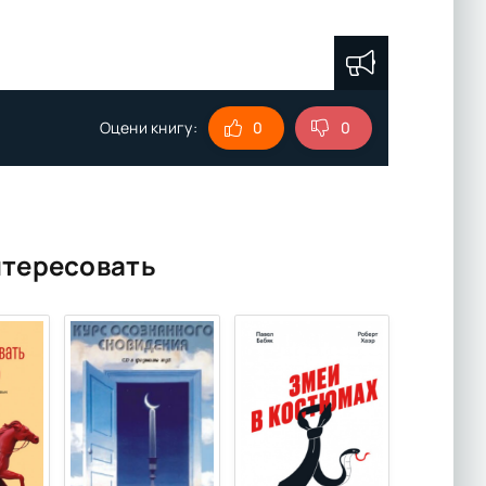
Оцени книгу:
0
0
нтересовать