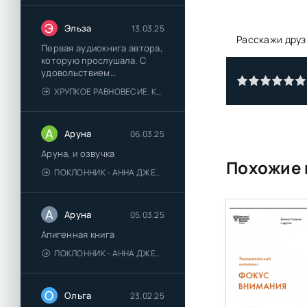
Э
Эльза
13.03.25
Расскажи друз
Первая аудиокнига автора,
которую прослушала. С
удовольствием
познакомлюсь и с другими.
ХРУПКОЕ РАВНОВЕСИЕ. КНИГА 1 - АНА ШЕРРИ
А
Аруна
06.03.25
Аруна, и озвучка
Похожие 
ПОКЛОННИК - АННА ДЖЕЙН
А
Аруна
05.03.25
Апигенная книга
ПОКЛОННИК - АННА ДЖЕЙН
О
Ольга
23.02.25