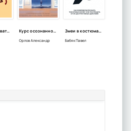
Как тренировать эмпатию. Развиваем самый главный навык взаимоотношений - Патрик Кинг
Курс осознанного сновидения - Александр Орлов
Змеи в костюмах. Как вовремя распознать токсичных коллег и не пострадать от их деструктивных действий - Павел Бабяк, Роберт Хаэр
Орлов Александр
Бабяк Павел