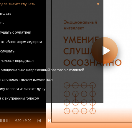
с внутренним голосом. Когда нужно слуш
деле значит слушать
внутреннего критика, а когда нет - Питер Брегм
лушать
ть
лушать с эмпатией
стать блестящем лидером
 слушать
 человек передумал
 эмоционально напряженный разговор с коллегой
ть помогает людям измениться
кому коллеги изливают душу
я с внутренним голосом
0:00
/ 0:00