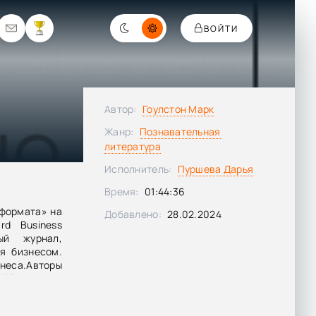
ВОЙТИ
Автор:
Гоулстон Марк
Жанр:
Познавательная
литература
Исполнитель:
Пуршева Дарья
Время:
01:44:36
 формата» на
Добавлено:
28.02.2024
rd Business
ый журнал,
я бизнесом.
знеса.Авторы
BR guide, –
я временем,
у к работе,