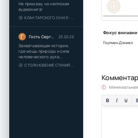
Не прям вау, но неплохая
аудиокнига!
КЛАН ТАРСКОГО. ОН И Я - ЕЛЕНА ТОДОРОВА (1)
Г
Гость Сергей
23.02.25
Гоулман Дэниел
Захватывающая история,
где мощь природы и сила
человеческого духа
сплетаются в напряжённый
СТОЛКНОВЕНИЕ СТИХИЙ - ВАЛЕРИЙ ГУМИНСКИЙ
и
Коммента
Минимальная 