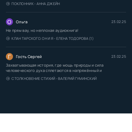
ПОКЛОННИК - АННА ДЖЕЙН
О
Ольга
23.02.25
Не прям вау, но неплохая аудиокнига!
КЛАН ТАРСКОГО. ОН И Я - ЕЛЕНА ТОДОРОВА (1)
Г
Гость Сергей
23.02.25
Захватывающая история, где мощь природы и сила
человеческого духа сплетаются в напряжённый и
СТОЛКНОВЕНИЕ СТИХИЙ - ВАЛЕРИЙ ГУМИНСКИЙ