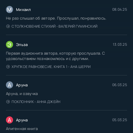
М
Михаил
08.04.25
Не раз слышал об авторе. Прослушал, понравилось.
СТОЛКНОВЕНИЕ СТИХИЙ - ВАЛЕРИЙ ГУМИНСКИЙ
Э
Эльза
13.03.25
Первая аудиокнига автора, которую прослушала. С
удовольствием познакомлюсь и с другими.
ХРУПКОЕ РАВНОВЕСИЕ. КНИГА 1 - АНА ШЕРРИ
А
Аруна
06.03.25
Аруна, и озвучка
ПОКЛОННИК - АННА ДЖЕЙН
А
Аруна
05.03.25
Апигенная книга