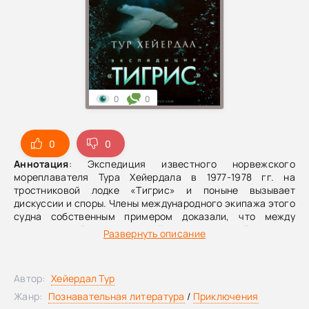
0
0
0
0
Аннотация
: Экспедиция известного норвежского
мореплавателя Тура Хейердала в 1977-1978 гг. на
тростниковой лодке «Тигрис» и поныне вызывает
дискуссии и споры. Члены международного экипажа этого
судна собственным примером доказали, что между
Месопотамией и индской цивилизацией могли
Развернуть описание
существовать тесные контакты.
Автор:
Хейердал Тур
Жанр:
Познавательная литература
/
Приключения