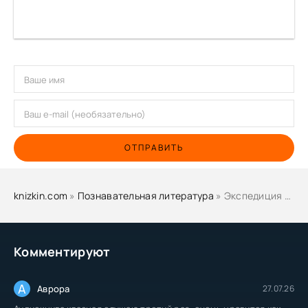
ОТПРАВИТЬ
knizkin.com
»
Познавательная литература
» Экспедиция "Тигрис" - Тур Хейердал
Комментируют
А
Аврора
27.07.26