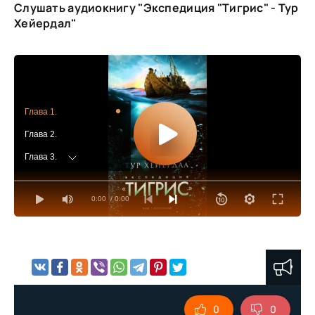
Слушать аудиокнигу "Экспедиция "Тигрис" - Тур
Хейердал"
Глава 1.
Глава 2.
Глава 3.
Глава 4.
0:00
/ 0:00
Глава 5.
Глава 6.
Глава 7.
Глава восьмая.
Глава 9.
0
0
Глава 10.