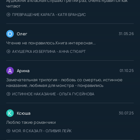
Аудиокнига класная слушаю третий раз, очень нравится как
читают
ПРЕВРАЩЕНИЕ КАРАГА - КАТЯ БРАНДИС
О
Олег
31.05.26
Чтение не понравилось.Книга интересная...
АКУШЕРКА ИЗ БЕРЛИНА - АННА СТЮАРТ
А
Арина
01.10.25
Замечательная трилогия - любовь со смертью, истинное
наказание, любимая для монстра - понравились
ИСТИННОЕ НАКАЗАНИЕ - ОЛЬГА ГУСЕЙНОВА
К
Ксюша
30.07.25
Люблю такие романчики
МОЯ. Я СКАЗАЛ! - ОЛИВИЯ ЛЕЙК