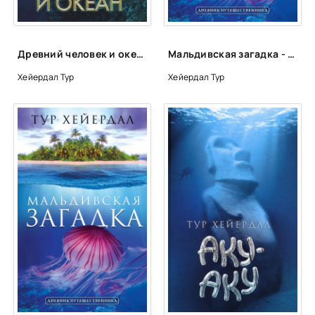
Древний человек и океан - Тур Хейердал
Мальдивская загадка - Тур Хейердал
Хейердал Тур
Хейердал Тур