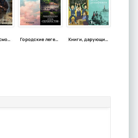
Лучшее о космосе и других планетах
Городские легенды, мистические истории и всё о хтони
Книги, дарующие радость