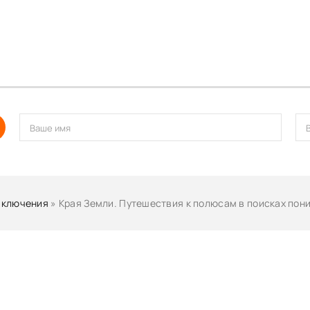
иключения
» Края Земли. Путешествия к полюсам в поисках понима