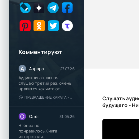
Комментируют
А
Аврора
27.07.26
Аудиокнига класная
слушаю третий раз, очень
нравится как читают
ПРЕВРАЩЕНИЕ КАРАГА - КАТЯ БРАНДИС
Слушать ауди
будущего - Н
О
Олег
31.05.26
Чтение не
понравилось.Книга
интересная...