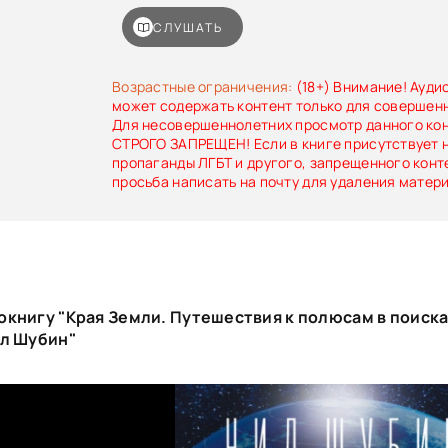
от любых следов цивилизации — через в
приходилось проходить, чтобы продвинуть на
СЛУШАТЬ
того, как устроен мир.«Края Земли» — книга 
и увлекательная, и вдумчивая: вместе с
окажемся на «танцплощадке динозавров», жив
Возрастные ограничения:
(18+) Внимание! Ауди
в тропиках нынешней Гренландии, будем искат
может содержать контент только для совершен
законсервированные во льдах, узнаем о сущест
Для несовершеннолетних просмотр данного ко
вырабатывают собственный «антифриз», и
СТРОГО ЗАПРЕЩЕН! Если в книге присутствует 
жизнь, скрытую в глубинах древних подледн
пропаганды ЛГБТ и другого, запрещенного конт
вспомним смельчаков-первопроходцев, которы
просьба написать на почту для удаления матер
суровые края, рискуя всем и порой расплачив
И поймем главное: то, что происходит на полюс
не только полюсов — они напрямую связа
прошлым, настоящим и будущим.
окнигу "Края Земли. Путешествия к полюсам в поиска
ил Шубин"