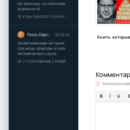
Не прям вау, но неплохая
аудиокнига!
КЛАН ТАРСКОГО. ОН И Я - ЕЛЕНА ТОДОРОВА (1)
Г
Гость Сергей
23.02.25
Захватывающая история,
где мощь природы и сила
человеческого духа
сплетаются в напряжённый
СТОЛКНОВЕНИЕ СТИХИЙ - ВАЛЕРИЙ ГУМИНСКИЙ
и
Коммента
Минимальная 