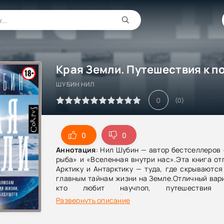
ШУБИН НИЛ
0
(
0
)
0
0
Аннотация
: Нил Шубин — автор бестселлеров
рыба» и «Вселенная внутри нас».Эта книга от
Арктику и Антарктику — туда, где скрываются
главным тайнам жизни на Земле.Отличный вари
кто любит научпоп, путешествия
природу.Известный палеонтолог Нил Ш
Развернуть описание
впечатляющие находки во время экспедиций 
Антарктике. Полярные штормы, лютый холод, 