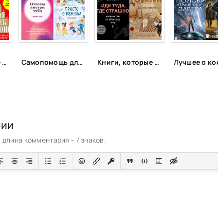
Книги, которые подарят энергию
Самопомощь для самых маленьких
Книги, которые рекомендует Иван Добронравов (Спич)
рии
длина комментария - 7 знаков.