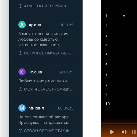
АКУШЕРКА ИЗ БЕРЛИНА - АННА СТЮАРТ
1
А
Арина
01.10.25
2
Замечательная трилогия -
3
любовь со смертью,
истинное наказание,
4
любимая для монстра -
ИСТИННОЕ НАКАЗАНИЕ - ОЛЬГА ГУСЕЙНОВА
5
понравились
6
К
Ксюша
30.07.25
7
Люблю такие романчики
8
МОЯ. Я СКАЗАЛ! - ОЛИВИЯ ЛЕЙК
9
10
М
Михаил
08.04.25
Не раз слышал об авторе.
Прослушал, понравилось.
СТОЛКНОВЕНИЕ СТИХИЙ - ВАЛЕРИЙ ГУМИНСКИЙ