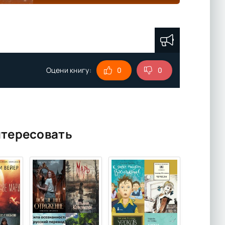
Оцени книгу:
0
0
нтересовать