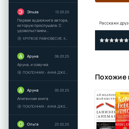
Э
Эльза
13.03.25
Первая аудиокнига автора,
Расскажи друз
которую прослушала. С
удовольствием
познакомлюсь и с другими.
ХРУПКОЕ РАВНОВЕСИЕ. КНИГА 1 - АНА ШЕРРИ
А
Аруна
06.03.25
Аруна, и озвучка
ПОКЛОННИК - АННА ДЖЕЙН
Похожие 
А
Аруна
05.03.25
Апигенная книга
ПОКЛОННИК - АННА ДЖЕЙН
О
Ольга
23.02.25