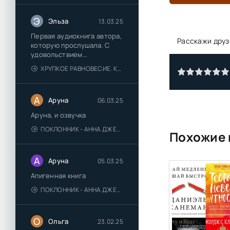
Э
Эльза
13.03.25
Первая аудиокнига автора,
Расскажи друз
которую прослушала. С
удовольствием
познакомлюсь и с другими.
ХРУПКОЕ РАВНОВЕСИЕ. КНИГА 1 - АНА ШЕРРИ
А
Аруна
06.03.25
Аруна, и озвучка
ПОКЛОННИК - АННА ДЖЕЙН
Похожие 
А
Аруна
05.03.25
Апигенная книга
ПОКЛОННИК - АННА ДЖЕЙН
О
Ольга
23.02.25