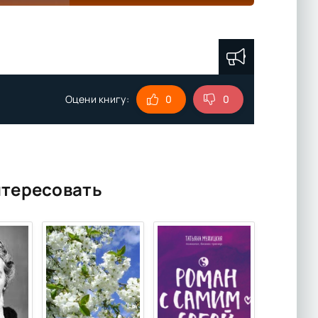
Оцени книгу:
0
0
нтересовать