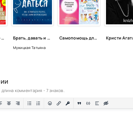
Книги, которые подарят энергию
Брать, давать и наслаждаться. Как оставаться в ресурсе, что бы с вами ни происходило - Татьяна Мужицкая
Самопомощь для самых маленьких
Кристи Агат
Мужицкая Татьяна
рии
длина комментария - 7 знаков.