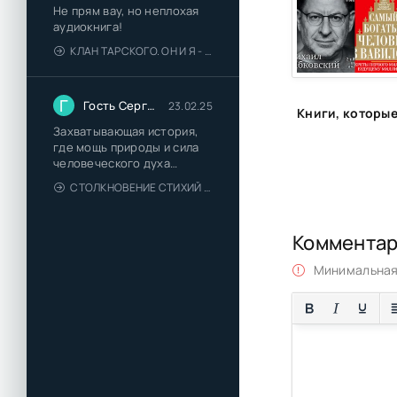
Не прям вау, но неплохая
аудиокнига!
КЛАН ТАРСКОГО. ОН И Я - ЕЛЕНА ТОДОРОВА (1)
Г
Гость Сергей
23.02.25
Захватывающая история,
где мощь природы и сила
человеческого духа
сплетаются в напряжённый
СТОЛКНОВЕНИЕ СТИХИЙ - ВАЛЕРИЙ ГУМИНСКИЙ
и
Коммента
Минимальная 