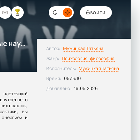
ВОЙТИ
Ежедневные практики, которые научат вас брать, давать и наслаждаться - Татьяна Мужицкая
Автор:
Мужицкая Татьяна
Жанр:
Психология, философия
Исполнитель:
Мужицкая Татьяна
Время:
05:13:10
Добавлено:
16.05.2026
настоящий
нутреннего
них практик,
рактики, вы
 энергией и
е убедились
яны Мужицкой
му вихрю!