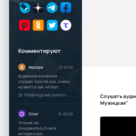
Комментируют
А
Аврора
27.07.26
Аудиокнига класная
слушаю третий раз, очень
нравится как читают
ПРЕВРАЩЕНИЕ КАРАГА - КАТЯ БРАНДИС
Слушать аудио
Мужицкая"
О
Олег
31.05.26
Чтение не
понравилось.Книга
интересная...