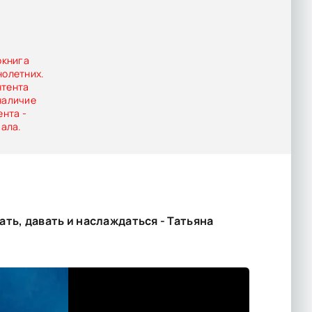
окнига
нолетних.
нтента
наличие
ента -
иала.
ть, давать и наслаждаться - Татьяна