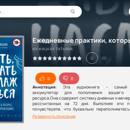
МУЖИЦКАЯ ТАТЬЯНА
0
(
0
)
0
0
Аннотация
: Эта аудиокнига – самый 
аккумулятор для пополнения вашего в
ресурса.Она содержит систему дневных и вечер
рассчитанных на 72 дня. Выполняя эти п
почувствуете, что буквально переполняетесь
желанием действовать!В их эффективности уж
Развернуть описание
7,5 тысяч участников онлайн-марафонов Тать
– присоединяйтесь и вы к этому энергетическо