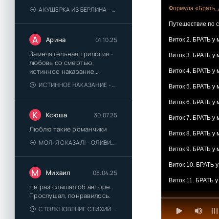
Формула «Брать, 
АКУШЕРКА ИЗ БЕРЛИНА - АННА СТЮАРТ
Путешествие по сп
А
Арина
01.10.25
Виток 2. БРАТЬ у 
Замечательная трилогия -
Виток 3. БРАТЬ у
любовь со смертью,
истинное наказание,
Виток 4. БРАТЬ у 
любимая для монстра -
ИСТИННОЕ НАКАЗАНИЕ - ОЛЬГА ГУСЕЙНОВА
Виток 5. БРАТЬ у 
понравились
Виток 6. БРАТЬ у
К
Ксюша
30.07.25
Виток 7. БРАТЬ у 
Люблю такие романчики
Виток 8. БРАТЬ у 
МОЯ. Я СКАЗАЛ! - ОЛИВИЯ ЛЕЙК
Виток 9. БРАТЬ у
Виток 10. БРАТЬ у
М
Михаил
08.04.25
Виток 11. БРАТЬ у
Не раз слышал об авторе.
Прослушал, понравилось.
Виток 12. БРАТЬ и
СТОЛКНОВЕНИЕ СТИХИЙ - ВАЛЕРИЙ ГУМИНСКИЙ
Вместо заключен