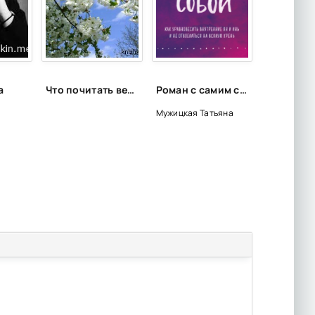
а
Что почитать весной?
Роман с самим собой. Как уравновесить внутренние ян и инь и не отвлекаться на всякую хрень - Татьяна Мужицкая
Мужицкая Татьяна