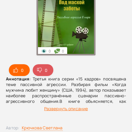
0
0
0
0
Аннотация
: Третья книга серии «15 кадров» посвящена
теме пассивной агрессии. Разбирая фильм «Когда
мужчина любит женщину» (США, 1994), автор показывает
наиболее распространённые сценарии пассивно-
агрессивного общения.В книге объясняется, как
пассивная агрессия может выглядеть как забота или
Развернуть описание
«добрые» намерения; описываются приёмы, с помощью
которых пассивный агрессор уходит от близости и
одновременно подрывает самооценку партнёра,
Автор:
Крючкова Светлана
постепенно разрушая отношения. Книга помогает