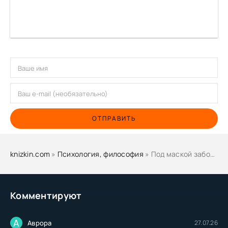
ОТПРАВИТЬ
knizkin.com
»
Психология, философия
» Под маской заботы: пассивная агрессия в паре - Светлана Крючкова
Комментируют
А
Аврора
27.07.26