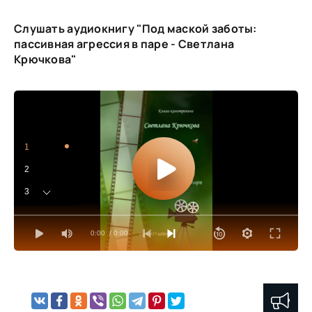
Слушать аудиокнигу "Под маской заботы:
пассивная агрессия в паре - Светлана
Крючкова"
1
2
3
4
0:00
/ 0:00
5
6
7
8