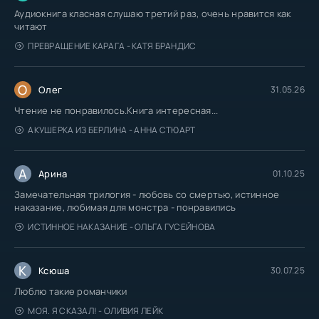
Аудиокнига класная слушаю третий раз, очень нравится как
читают
ПРЕВРАЩЕНИЕ КАРАГА - КАТЯ БРАНДИС
О
Олег
31.05.26
Чтение не понравилось.Книга интересная...
АКУШЕРКА ИЗ БЕРЛИНА - АННА СТЮАРТ
А
Арина
01.10.25
Замечательная трилогия - любовь со смертью, истинное
наказание, любимая для монстра - понравились
ИСТИННОЕ НАКАЗАНИЕ - ОЛЬГА ГУСЕЙНОВА
К
Ксюша
30.07.25
Люблю такие романчики
МОЯ. Я СКАЗАЛ! - ОЛИВИЯ ЛЕЙК