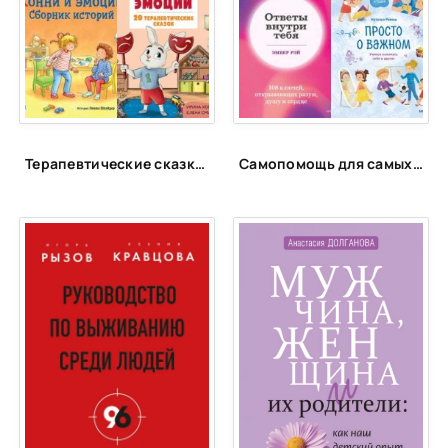
23
24
25
26
27
Терапевтические сказки для детей!
Самопомощь для самых маленьких
28
29
30
31
32
33