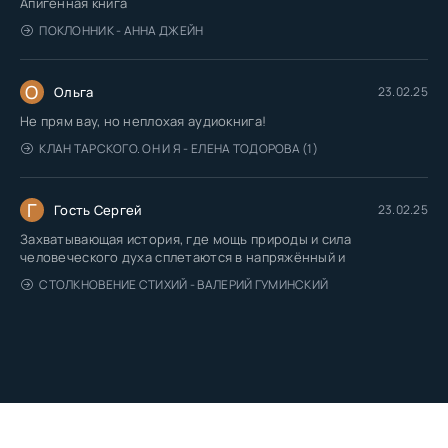
Апигенная книга
ПОКЛОННИК - АННА ДЖЕЙН
О
Ольга
23.02.25
Не прям вау, но неплохая аудиокнига!
КЛАН ТАРСКОГО. ОН И Я - ЕЛЕНА ТОДОРОВА (1)
Г
Гость Сергей
23.02.25
Захватывающая история, где мощь природы и сила
человеческого духа сплетаются в напряжённый и
СТОЛКНОВЕНИЕ СТИХИЙ - ВАЛЕРИЙ ГУМИНСКИЙ