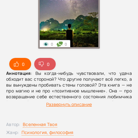
0
0
0
0
Аннотация
: Вы когда-нибудь чувствовали, что удача
обходит вас стороной? Что другие получают всё легко, а
вы вынуждены пробивать стены головой? Эта книга — не
про магию и не про «позитивное мышление». Она — про
возвращение себе естественного состояния любимчика
Вселенной, с которым каждый из нас рождается.Опираясь
Развернуть описание
на исследования психолога Ричарда Вайсмана и
принципы закона притяжения, автор предлагает
пошаговую систему. Вы узнаете, как снять фильтр «меня
Автор:
Вселенная Твоя
не любят», перенастроить внимание с проблем на
решения, перестать выпрашивать и начать позволять. Как
Жанр:
Психология, философия
отличить страх от интуиции, превратить прошлые неудачи