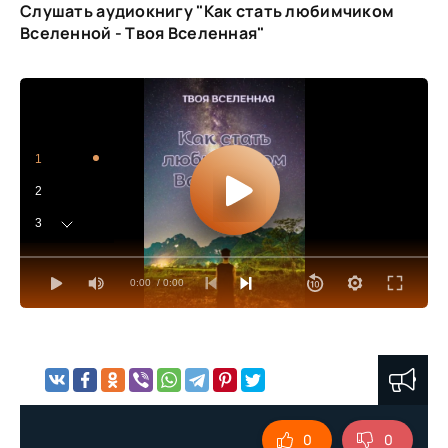
Слушать аудиокнигу "Как стать любимчиком
Вселенной - Твоя Вселенная"
1
2
3
4
0:00
/ 0:00
5
6
7
8
9
0
0
10