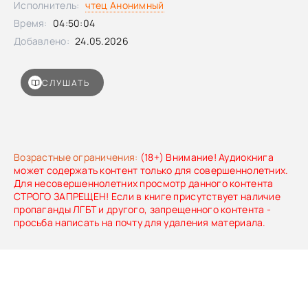
Исполнитель:
чтец Анонимный
в ступени роста и действовать легко — без надрыва, но с
Время:
04:50:04
результатом.15 глав, упражнения, реальные истории и 5
коротких медитаций помогут вам за 30 дней
Добавлено:
24.05.2026
натренировать мышцу везения. Быть любимчиком — не
значит избегать трудностей. Это значит встречать их из
состояния внутренней опоры. И помните: Вселенная не
СЛУШАТЬ
ведёт учёт заслуг — она просто отражает то, чем вы
выбрали быть сегодня.
Возрастные ограничения:
(18+) Внимание! Аудиокнига
может содержать контент только для совершеннолетних.
Для несовершеннолетних просмотр данного контента
СТРОГО ЗАПРЕЩЕН! Если в книге присутствует наличие
пропаганды ЛГБТ и другого, запрещенного контента -
просьба написать на почту для удаления материала.