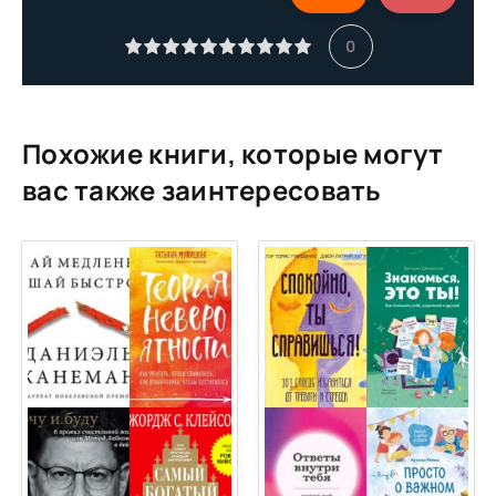
11
0
12
13
14
Похожие книги, которые могут
15
вас также заинтересовать
16
17
18
19