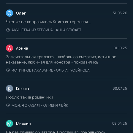
О
Олег
31.05.26
Чтение не понравилось.Книга интересная...
АКУШЕРКА ИЗ БЕРЛИНА - АННА СТЮАРТ
А
Арина
01.10.25
Замечательная трилогия - любовь со смертью, истинное
наказание, любимая для монстра - понравились
ИСТИННОЕ НАКАЗАНИЕ - ОЛЬГА ГУСЕЙНОВА
К
Ксюша
30.07.25
Люблю такие романчики
МОЯ. Я СКАЗАЛ! - ОЛИВИЯ ЛЕЙК
М
Михаил
08.04.25
Не раз слышал об авторе. Прослушал, понравилось.