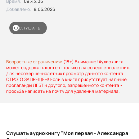
Время:
09:43:06
обоих главных героев.Публикуется в авторской редакции
с сохранением авторских орфографии и пунктуации.В
Добавлено:
8.05.2026
тексте присутствует нецензурная лексика.
СЛУШАТЬ
Возрастные ограничения:
(18+) Внимание! Аудиокнига
может содержать контент только для совершеннолетних.
Для несовершеннолетних просмотр данного контента
СТРОГО ЗАПРЕЩЕН! Если в книге присутствует наличие
пропаганды ЛГБТ и другого, запрещенного контента -
просьба написать на почту для удаления материала.
Слушать аудиокнигу "Моя первая - Александра