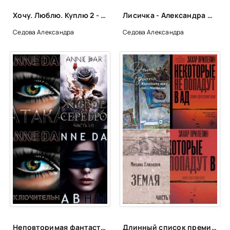
39
Хочу. Люблю. Куплю 2 - Александра Седова
Лисичка - Александра Седова
40
Седова Александра
Седова Александра
41
42
43
44
45
46
47
Неповторимая фантастика Anne Dar в аудио
Длинный список премии «Ясная Поляна» 2020 г. Номинация Современная русская проза