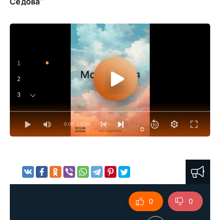
Седова"
1
2
3
4
0:00
/ 0:00
5
6
7
8
9
0
0
10