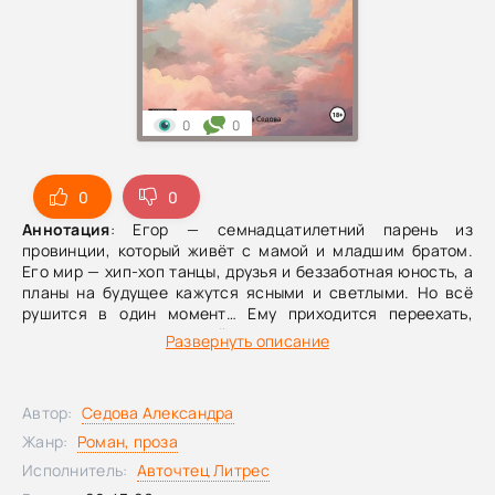
0
0
0
0
Аннотация
: Егор — семнадцатилетний парень из
провинции, который живёт с мамой и младшим братом.
Его мир — хип-хоп танцы, друзья и беззаботная юность, а
планы на будущее кажутся ясными и светлыми. Но всё
рушится в один момент… Ему приходится переехать,
попрощаться с привычной жизнью, оставить мечты и тех,
Развернуть описание
кто был рядом. Впереди выпускной класс, чужая школа и
новый коллектив, где есть она. Школьная «королева» —
избалованная, жесткая, уверенная в собственной
Автор:
Седова Александра
непогрешимости и привыкшая подавлять
окружающих.Первая любовь, первые испытания,
Жанр:
Роман, проза
ненависть, соперничество, ревность, травля, выпускной и
Исполнитель:
Авточтец Литрес
шаг во взрослую жизнь.Повествование ведётся от лица