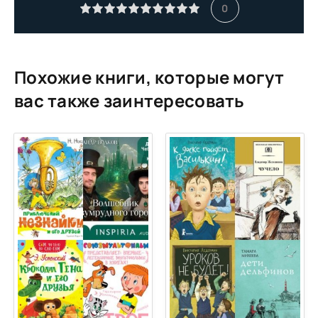
11
0
12
13
14
Похожие книги, которые могут
15
вас также заинтересовать
16
17
18
19
20
21
22
23
24