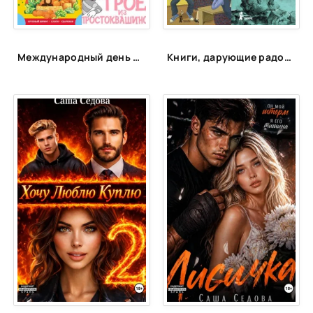
25
26
27
Международный день друзей | ЦБС Пожарского МО
Книги, дарующие радость
28
29
30
31
32
33
34
35
36
37
38