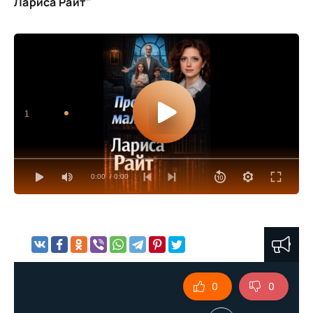
Лариса Райт"
1
0:00
/ 0:00
0
0