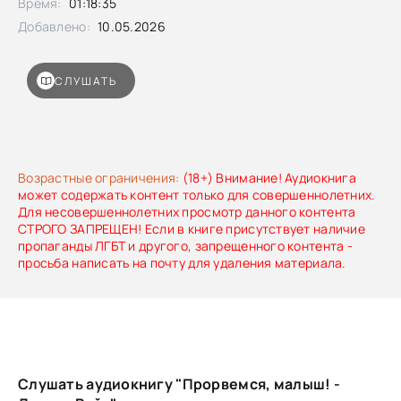
Время:
01:18:35
когда всё рушится, денег нет, а рядом — дети и больные
родители? Лариса Райт написала историю не о
Добавлено:
10.05.2026
вымышленной супергероине, а о каждой из нас. О тех,
кому приходится признать: «Теперь рассчитывать можно
только на себя».
СЛУШАТЬ
Возрастные ограничения:
(18+) Внимание! Аудиокнига
может содержать контент только для совершеннолетних.
Для несовершеннолетних просмотр данного контента
СТРОГО ЗАПРЕЩЕН! Если в книге присутствует наличие
пропаганды ЛГБТ и другого, запрещенного контента -
просьба написать на почту для удаления материала.
Слушать аудиокнигу "Прорвемся, малыш! -