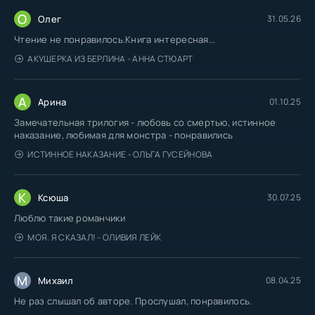
О
Олег
31.05.26
Чтение не понравилось.Книга интересная...
АКУШЕРКА ИЗ БЕРЛИНА - АННА СТЮАРТ
А
Арина
01.10.25
Замечательная трилогия - любовь со смертью, истинное
наказание, любимая для монстра - понравились
ИСТИННОЕ НАКАЗАНИЕ - ОЛЬГА ГУСЕЙНОВА
К
Ксюша
30.07.25
Люблю такие романчики
МОЯ. Я СКАЗАЛ! - ОЛИВИЯ ЛЕЙК
М
Михаил
08.04.25
Не раз слышал об авторе. Прослушал, понравилось.