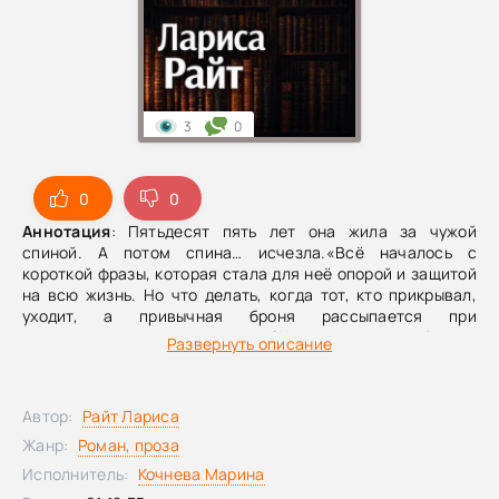
3
0
0
0
Аннотация
: Пятьдесят пять лет она жила за чужой
спиной. А потом спина… исчезла.«Всё началось с
короткой фразы, которая стала для неё опорой и защитой
на всю жизнь. Но что делать, когда тот, кто прикрывал,
уходит, а привычная броня рассыпается при
столкновении с реальностью?Нина всегда выбирала
Развернуть описание
понятный путь, держась за уверенность: «Прорвёмся,
малыш!». Верить, прятаться за сильным плечом, ждать,
что всё будет улажено. Он разбирался с проблемами,
Автор:
Райт Лариса
принимал удары на себя, говорил своё неизменное
утешение — и мир действительно становился на место.
Жанр:
Роман, проза
Но однажды…Что делать женщине, которая так и не
Исполнитель:
Кочнева Марина
научилась отбиваться? Кому звонить в три часа ночи,