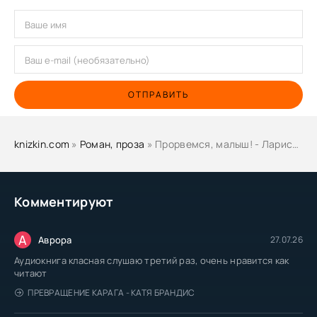
ОТПРАВИТЬ
knizkin.com
»
Роман, проза
» Прорвемся, малыш! - Лариса Райт
Комментируют
А
Аврора
27.07.26
Аудиокнига класная слушаю третий раз, очень нравится как
читают
ПРЕВРАЩЕНИЕ КАРАГА - КАТЯ БРАНДИС