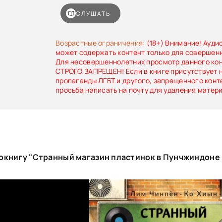
ради чего продолжает существовать. Откры
магазин пластинок», он надеялся отыскать хот
СЛУШАТЬ
смысла. Здесь всегда рады тем, кто вымот
потерял внутренние силы. Каждому посети
подбирает особенную песню, которая помогае
Возрастные ограничения:
(18+) Внимание! Ауди
самые трудные дни. Но сможет ли музыка спаст
может содержать контент только для совершен
кто уже почти утратил надежду?
Для несовершеннолетних просмотр данного ко
СТРОГО ЗАПРЕЩЕН! Если в книге присутствует 
пропаганды ЛГБТ и другого, запрещенного конт
просьба написать на почту для удаления матер
окнигу "Странный магазин пластинок в Пунчжиндоне 