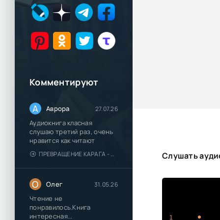
Комментируют
А
Аврора
27.07.26
Аудиокнига класная
слушаю третий раз, очень
нравится как читают
ПРЕВРАЩЕНИЕ КАРАГА - КАТЯ БРАНДИС
Слушать ауди
О
Олег
31.05.26
Чтение не
понравилось.Книга
интересная...
1