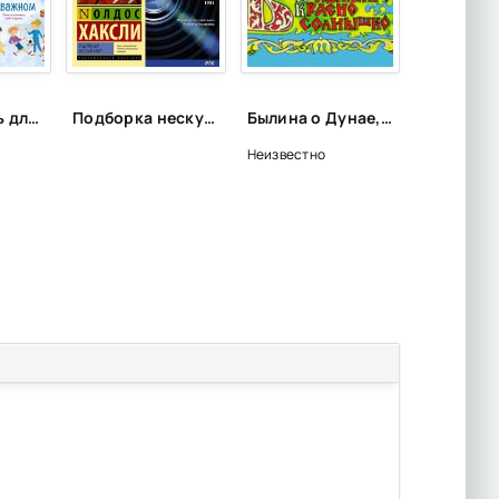
Самопомощь для самых маленьких
Подборка нескучной классики
Былина о Дунае, Добрыне и Владимире Красно Солнышко
Неизвестно