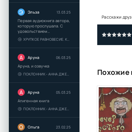
Э
Эльза
13.03.25
Расскажи друз
Первая аудиокнига автора,
которую прослушала. С
удовольствием
познакомлюсь и с другими.
ХРУПКОЕ РАВНОВЕСИЕ. КНИГА 1 - АНА ШЕРРИ
А
Аруна
06.03.25
Аруна, и озвучка
Похожие 
ПОКЛОННИК - АННА ДЖЕЙН
А
Аруна
05.03.25
Апигенная книга
ПОКЛОННИК - АННА ДЖЕЙН
О
Ольга
23.02.25