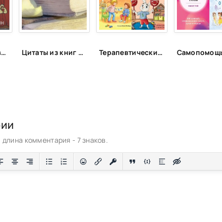
Вечер густого вазелина - Сергей Жатин
Цитаты из книг и фильмов, которые помогут не сдаться в трудную минуту или после неудачи
Терапевтические сказки для детей!
рии
длина комментария - 7 знаков.