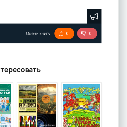
Оцени книгу:
0
0
нтересовать