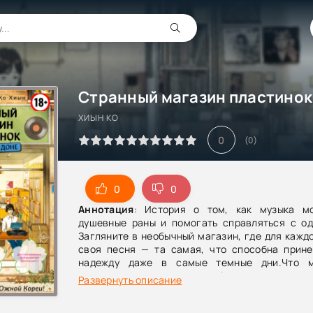
ХИЫН КО
0
(
0
)
0
0
Аннотация
: История о том, как музыка м
душевные раны и помогать справляться с од
Загляните в необычный магазин, где для кажд
своя песня — та самая, что способна прине
надежду даже в самые темные дни.Что м
лекарством от одиночества? Уместится ли он
Развернуть описание
виниловой пластинке? Какая мелодия сумее
тяжелые мысли?Чонвон долго жил в депрессии,