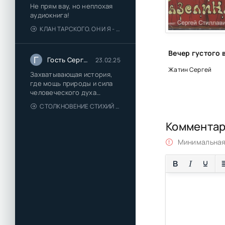
Не прям вау, но неплохая
аудиокнига!
КЛАН ТАРСКОГО. ОН И Я - ЕЛЕНА ТОДОРОВА (1)
Г
Гость Сергей
23.02.25
Жатин Сергей
Захватывающая история,
где мощь природы и сила
человеческого духа
сплетаются в напряжённый
СТОЛКНОВЕНИЕ СТИХИЙ - ВАЛЕРИЙ ГУМИНСКИЙ
и
Коммента
Минимальная 