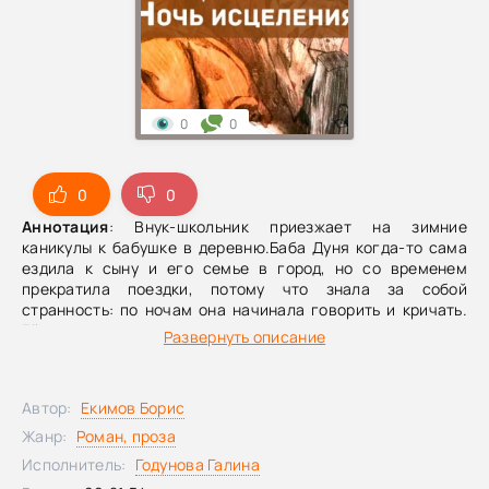
0
0
0
0
Аннотация
: Внук-школьник приезжает на зимние
каникулы к бабушке в деревню.Баба Дуня когда-то сама
ездила к сыну и его семье в город, но со временем
прекратила поездки, потому что знала за собой
странность: по ночам она начинала говорить и кричать.
Ей снова мерещились голодные военные годы, она
Развернуть описание
боялась потерять продуктовые карточки — и в такие ночи
в доме никто не мог уснуть.Теперь эти крики слышит внук.
И он попробует справиться с ними по-своему — совсем не
Автор:
Екимов Борис
так, как советовали родители...
Жанр:
Роман, проза
Исполнитель:
Годунова Галина