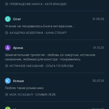
ПРЕВРАЩЕНИЕ КАРАГА - КАТЯ БРАНДИС
О
Олег
31.05.26
Чтение не понравилось.Книга интересная...
АКУШЕРКА ИЗ БЕРЛИНА - АННА СТЮАРТ
А
Арина
01.10.25
Замечательная трилогия - любовь со смертью, истинное
наказание, любимая для монстра - понравились
ИСТИННОЕ НАКАЗАНИЕ - ОЛЬГА ГУСЕЙНОВА
К
Ксюша
30.07.25
Люблю такие романчики
МОЯ. Я СКАЗАЛ! - ОЛИВИЯ ЛЕЙК