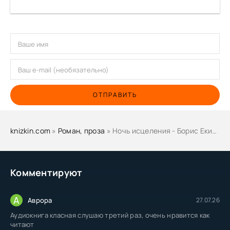
ОТПРАВИТЬ
knizkin.com
»
Роман, проза
» Ночь исцеления - Борис Екимов
Комментируют
А
Аврора
27.07.26
Аудиокнига класная слушаю третий раз, очень нравится как
читают