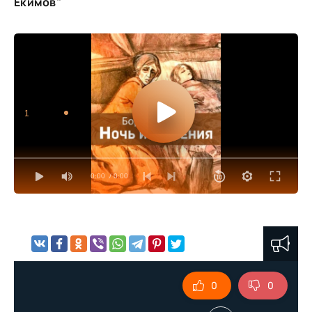
Екимов"
1
0:00
/ 0:00
0
0