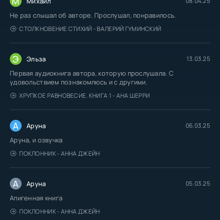
М
Михаил
08.04.25
Не раз слышал об авторе. Прослушал, понравилось.
СТОЛКНОВЕНИЕ СТИХИЙ - ВАЛЕРИЙ ГУМИНСКИЙ
Э
Эльза
13.03.25
Первая аудиокнига автора, которую прослушала. С
удовольствием познакомлюсь и с другими.
ХРУПКОЕ РАВНОВЕСИЕ. КНИГА 1 - АНА ШЕРРИ
А
Аруна
06.03.25
Аруна, и озвучка
ПОКЛОННИК - АННА ДЖЕЙН
А
Аруна
05.03.25
Апигенная книга
ПОКЛОННИК - АННА ДЖЕЙН