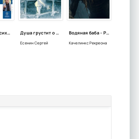
Лекции по психологии (Лекторий ВШЭ)
Душа грустит о небесах... (стихотворения и поэмы) - Сергей Есенин
Водяная баба - Рекреона Качелинкс
Есенин Сергей
Качелинкс Рекреона