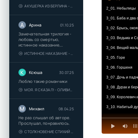
АКУШЕРКА ИЗ БЕРЛИНА - АННА СТЮАРТ
2_01. Небылицы
3_01. Баба и два
А
Арина
01.10.25
3_02. Брысь, окоя
Замечательная трилогия -
3_03. Ведьма и С
любовь со смертью,
истинное наказание,
3_04. Вещий маль
любимая для монстра -
ИСТИННОЕ НАКАЗАНИЕ - ОЛЬГА ГУСЕЙНОВА
понравились
3_05. Горе
3_06. Горшеня
К
Ксюша
30.07.25
3_07. Дочь и пад
Люблю такие романчики
3_08. Дурак и бер
МОЯ. Я СКАЗАЛ! - ОЛИВИЯ ЛЕЙК
3_09. Королевич и
3_10. Набитый ду
М
Михаил
08.04.25
3_11. Окаменелое
Не раз слышал об авторе.
Прослушал, понравилось.
3_12. Сивко-бурк
СТОЛКНОВЕНИЕ СТИХИЙ - ВАЛЕРИЙ ГУМИНСКИЙ
3_13. Солнце, Ме