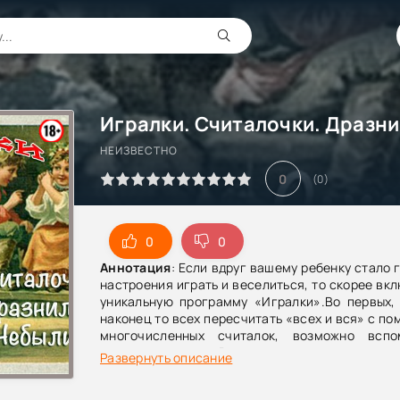
НЕИЗВЕСТНО
0
(
0
)
0
0
Аннотация
: Если вдруг вашему ребенку стало 
настроения играть и веселиться, то скорее вк
уникальную программу «Игралки».Во первых,
наконец то всех пересчитать «всех и вся» с п
многочисленных считалок, возможно вспо
детские считалки.Во вторых, научитесь подш
Развернуть описание
окружающими с помощью наших дружеских 
третьих, научитесь рассказывать такие не