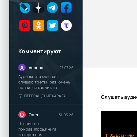
Комментируют
А
Аврора
27.07.26
Аудиокнига класная
слушаю третий раз, очень
нравится как читают
ПРЕВРАЩЕНИЕ КАРАГА - КАТЯ БРАНДИС
Слушать ауди
О
Олег
31.05.26
Чтение не
понравилось.Книга
интересная...
1_01. Дразнилки