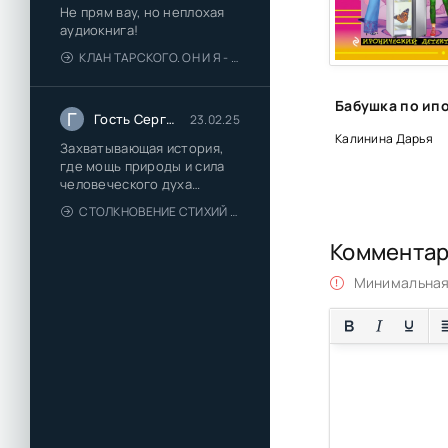
Не прям вау, но неплохая
аудиокнига!
КЛАН ТАРСКОГО. ОН И Я - ЕЛЕНА ТОДОРОВА (1)
Г
Гость Сергей
23.02.25
Калинина Дарья
Захватывающая история,
где мощь природы и сила
человеческого духа
сплетаются в напряжённый
СТОЛКНОВЕНИЕ СТИХИЙ - ВАЛЕРИЙ ГУМИНСКИЙ
и
Коммента
Минимальная 