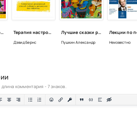
Бабушка по ипотеке - Дарья Калинина
Терапия настроения. Клинически доказанный способ победить депрессию без таблеток - Бернс Дэвид
Лучшие сказки русских писателей
Дэвид Бернс
Пушкин Александр
Неизвестно
рии
длина комментария - 7 знаков.