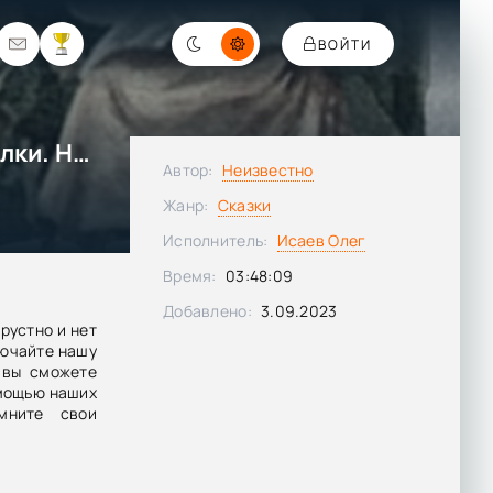
ВОЙТИ
Игралки. Считалочки. Дразнилки. Небылицы. Сказки
Автор:
Неизвестно
Жанр:
Сказки
Исполнитель:
Исаев Олег
Время:
03:48:09
Добавлено:
3.09.2023
грустно и нет
лючайте нашу
 вы сможете
омощью наших
мните свои
учивать над
дразнилок.В
былицы, что