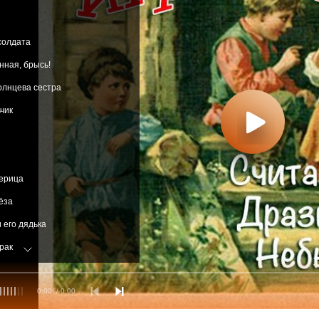
Исаев)4. Считалочки
 солдата
нная, брысь!
олнцева сестра
чик
черица
ёза
 его дядька
рак
 царство
0:00
/ 0:00
о
сяц и Ворон-воронович