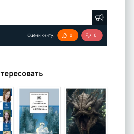
Оцени книгу:
0
0
нтересовать