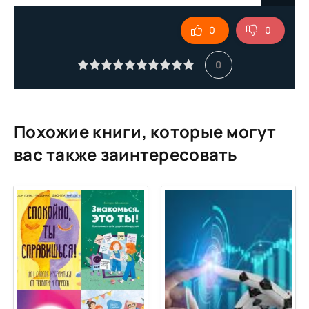
9
0
0
10
11
0
12
13
14
Похожие книги, которые могут
15
вас также заинтересовать
16
17
18