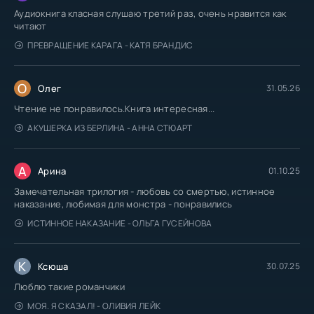
Аудиокнига класная слушаю третий раз, очень нравится как
читают
ПРЕВРАЩЕНИЕ КАРАГА - КАТЯ БРАНДИС
О
Олег
31.05.26
Чтение не понравилось.Книга интересная...
АКУШЕРКА ИЗ БЕРЛИНА - АННА СТЮАРТ
А
Арина
01.10.25
Замечательная трилогия - любовь со смертью, истинное
наказание, любимая для монстра - понравились
ИСТИННОЕ НАКАЗАНИЕ - ОЛЬГА ГУСЕЙНОВА
К
Ксюша
30.07.25
Люблю такие романчики
МОЯ. Я СКАЗАЛ! - ОЛИВИЯ ЛЕЙК