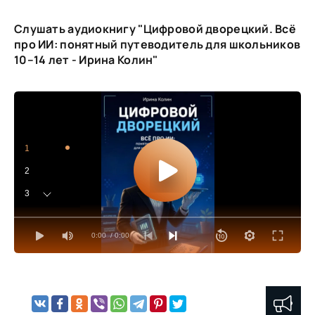
Слушать аудиокнигу "Цифровой дворецкий. Всё
про ИИ: понятный путеводитель для школьников
10–14 лет - Ирина Колин"
1
2
3
4
0:00
/ 0:00
5
6
7
8