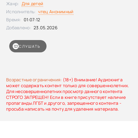
физике или истории, чтобы понимать тему, а не просто
Жанр:
Для детей
копировать ответы.Творческий взрыв: Учимся создавать
Исполнитель:
чтец Анонимный
изображения, музыку и проекты с помощью
Время:
01:07:12
нейросетей.Цифровая грамотность: Как не попасться на
фейки, защитить свои данные и писать промпты , которые
Добавлено:
23.05.2026
дают идеальный результат.Это не скучный учебник, а
практическое руководство с заданиями в конце каждой
главы, полезным словарем и списком проверенных
СЛУШАТЬ
инструментов.
Возрастные ограничения:
(18+) Внимание! Аудиокнига
может содержать контент только для совершеннолетних.
Для несовершеннолетних просмотр данного контента
СТРОГО ЗАПРЕЩЕН! Если в книге присутствует наличие
пропаганды ЛГБТ и другого, запрещенного контента -
просьба написать на почту для удаления материала.