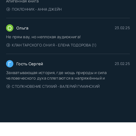
Апигенная книга
ПОКЛОННИК - АННА ДЖЕЙН
О
Ольга
23.02.25
Не прям вау, но неплохая аудиокнига!
КЛАН ТАРСКОГО. ОН И Я - ЕЛЕНА ТОДОРОВА (1)
Г
Гость Сергей
23.02.25
Захватывающая история, где мощь природы и сила
человеческого духа сплетаются в напряжённый и
СТОЛКНОВЕНИЕ СТИХИЙ - ВАЛЕРИЙ ГУМИНСКИЙ