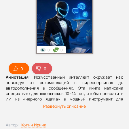
0
0
0
0
Аннотация
: Искусственный интеллект окружает нас
повсюду: от рекомендаций в видеосервисах до
автодополнения в сообщениях. Эта книга написана
специально для школьников 10–14 лет, чтобы превратить
ИИ из «черного ящика» в мощный инструмент для
саморазвития.О чем эта книга:Как это работает: Без
Развернуть описание
скучной теории разбираемся, чем нейросеть похожа на
мозг и почему ИИ иногда уверенно говорит
неправду.Учеба на максимум: Как использовать чат-
Автор:
Колин Ирина
ботов как персональных репетиторов по математике,