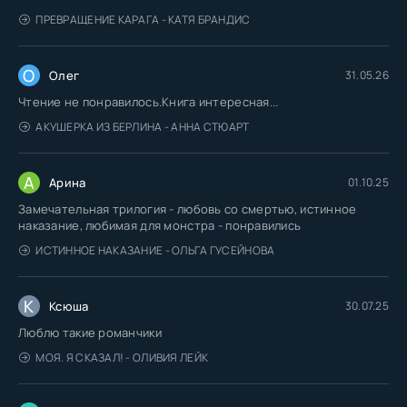
ПРЕВРАЩЕНИЕ КАРАГА - КАТЯ БРАНДИС
О
Олег
31.05.26
Чтение не понравилось.Книга интересная...
АКУШЕРКА ИЗ БЕРЛИНА - АННА СТЮАРТ
А
Арина
01.10.25
Замечательная трилогия - любовь со смертью, истинное
наказание, любимая для монстра - понравились
ИСТИННОЕ НАКАЗАНИЕ - ОЛЬГА ГУСЕЙНОВА
К
Ксюша
30.07.25
Люблю такие романчики
МОЯ. Я СКАЗАЛ! - ОЛИВИЯ ЛЕЙК