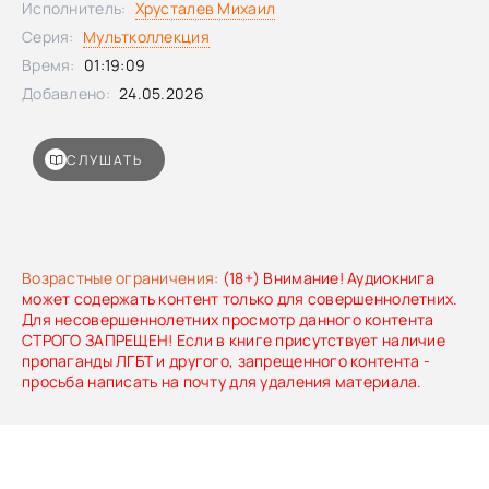
Исполнитель:
Хрусталев Михаил
на изготовку – мы отправляемся в самое яркое и
Серия:
Мультколлекция
технологичное путешествие!
Время:
01:19:09
Добавлено:
24.05.2026
СЛУШАТЬ
Возрастные ограничения:
(18+) Внимание! Аудиокнига
может содержать контент только для совершеннолетних.
Для несовершеннолетних просмотр данного контента
СТРОГО ЗАПРЕЩЕН! Если в книге присутствует наличие
пропаганды ЛГБТ и другого, запрещенного контента -
просьба написать на почту для удаления материала.