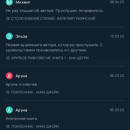
М
Михаил
08.04.25
Не раз слышал об авторе. Прослушал, понравилось.
СТОЛКНОВЕНИЕ СТИХИЙ - ВАЛЕРИЙ ГУМИНСКИЙ
Э
Эльза
13.03.25
Первая аудиокнига автора, которую прослушала. С
удовольствием познакомлюсь и с другими.
ХРУПКОЕ РАВНОВЕСИЕ. КНИГА 1 - АНА ШЕРРИ
А
Аруна
06.03.25
Аруна, и озвучка
ПОКЛОННИК - АННА ДЖЕЙН
А
Аруна
05.03.25
Апигенная книга
ПОКЛОННИК - АННА ДЖЕЙН