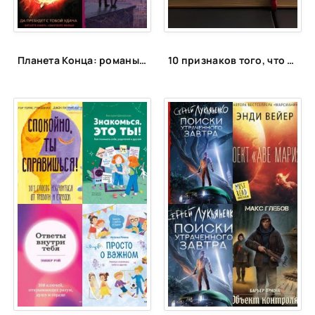
Планета Конца: романы-катастрофы, пост-апокалипсис и антиутопии
10 признаков того, что вы умнее большинства людей по мнению психологов