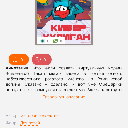
0
0
0
0
Аннотация
: Что, если создать виртуальную модель
Вселенной? Такая мысль засела в голове одного
небезызвестного рогатого учёного из Ромашковой
долины. Сказано – сделано, и вот уже Смешарики
попадают в огромную Метавселенную! Здесь царствуют
технологии, а компанию героям составляет
Развернуть описание
искусственный интеллект Эва. Вместе с Эвой Смешарики
будут исследовать новый мир и его многочисленные
тайны: раскроют дело о коварном компьютерном вирусе,
Автор:
авторов Коллектив
спасут Метавселенную от гор мусора, займутся
червячной дрессировкой и даже создадут целую
Жанр:
Для детей
экосистему! Пристегнуть ремни, плазменные излучатели