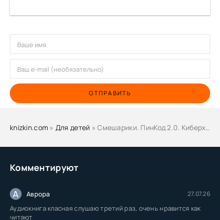
ОТПРАВИТЬ
knizkin.com
»
Для детей
» Смешарики. ПинКод 2.0. Киберхулиган
Комментируют
А
Аврора
27.07.26
Аудиокнига класная слушаю третий раз, очень нравится как
читают