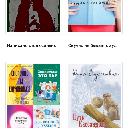
Написано столь сильно, что слабых сторон тут искать неуместно — повесть Галины Щербаковой «Мальчик и девочка»
Скучно не бывает с аудиокнигами!📚🎧