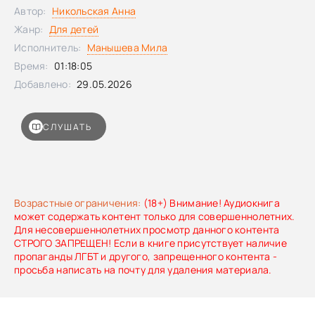
будущей лучшей подругой (у той тоже есть
Автор:
Никольская Анна
суперспособность!) и помогает ей разобраться в
отношениях с дедушкой — и с самой собой.
Жанр:
Для детей
Исполнитель:
Манышева Мила
Время:
01:18:05
Добавлено:
29.05.2026
СЛУШАТЬ
Возрастные ограничения:
(18+) Внимание! Аудиокнига
может содержать контент только для совершеннолетних.
Для несовершеннолетних просмотр данного контента
СТРОГО ЗАПРЕЩЕН! Если в книге присутствует наличие
пропаганды ЛГБТ и другого, запрещенного контента -
просьба написать на почту для удаления материала.