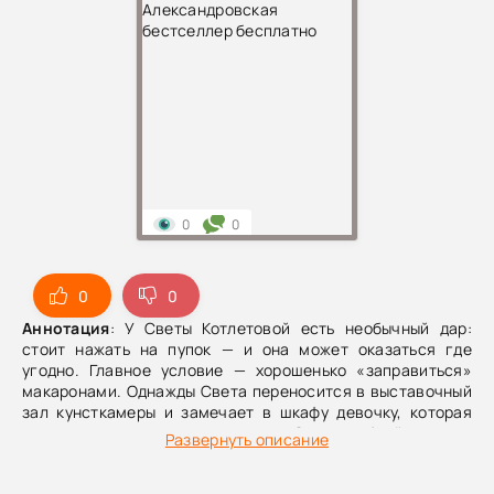
0
0
0
0
Аннотация
: У Светы Котлетовой есть необычный дар:
стоит нажать на пупок — и она может оказаться где
угодно. Главное условие — хорошенько «заправиться»
макаронами. Однажды Света переносится в выставочный
зал кунсткамеры и замечает в шкафу девочку, которая
вскоре загадочно пропадает.Света берётся за
Развернуть описание
расследование. По мере поисков она выходит на скрытую
семейную историю шампунного магната, знакомится с