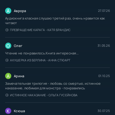
А
Аврора
27.07.26
Аудиокнига класная слушаю третий раз, очень нравится как
читают
ПРЕВРАЩЕНИЕ КАРАГА - КАТЯ БРАНДИС
О
Олег
31.05.26
Чтение не понравилось.Книга интересная...
АКУШЕРКА ИЗ БЕРЛИНА - АННА СТЮАРТ
А
Арина
01.10.25
Замечательная трилогия - любовь со смертью, истинное
наказание, любимая для монстра - понравились
ИСТИННОЕ НАКАЗАНИЕ - ОЛЬГА ГУСЕЙНОВА
К
Ксюша
30.07.25