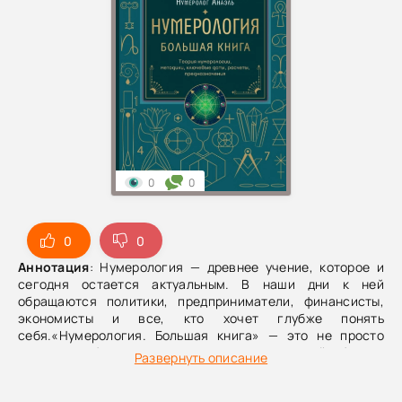
0
0
0
0
Аннотация
: Нумерология — древнее учение, которое и
сегодня остается актуальным. В наши дни к ней
обращаются политики, предприниматели, финансисты,
экономисты и все, кто хочет глубже понять
себя.«Нумерология. Большая книга» — это не просто
изложение базовых принципов, а полноценный сборник
Развернуть описание
знаний, систем и авторских методик. Материал собран
ведущим специалистом и изложен ясным, доступным