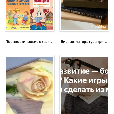
35
36
37
38
39
Терапевтические сказки для детей!
Бизнес-литература для сотрудников PULSE
40
41
42
43