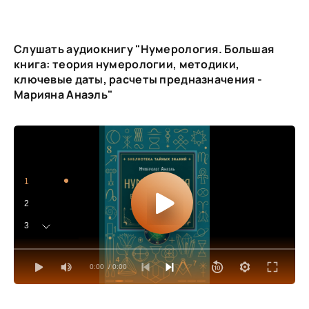
Слушать аудиокнигу "Нумерология. Большая
книга: теория нумерологии, методики,
ключевые даты, расчеты предназначения -
Марияна Анаэль"
1
2
3
4
0:00
/ 0:00
5
6