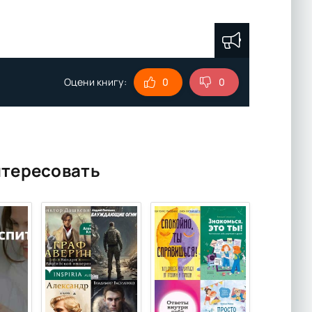
Оцени книгу:
0
0
нтересовать