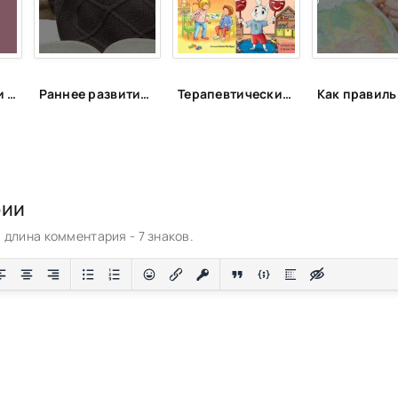
Беременность и роды в 40 лет: откровенный монолог читательницы НЭН о трудностях, радостях и надеждах отложенного материнства
Раннее развитие — большое будущее? Какие игры и занятия способны сделать из младенца гения
Терапевтические сказки для детей!
рии
длина комментария - 7 знаков.