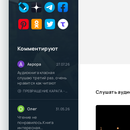
Комментируют
А
Аврора
27.07.26
Аудиокнига класная
слушаю третий раз, очень
нравится как читают
ПРЕВРАЩЕНИЕ КАРАГА - КАТЯ БРАНДИС
Слушать аудио
О
Олег
31.05.26
Чтение не
понравилось.Книга
интересная...
1