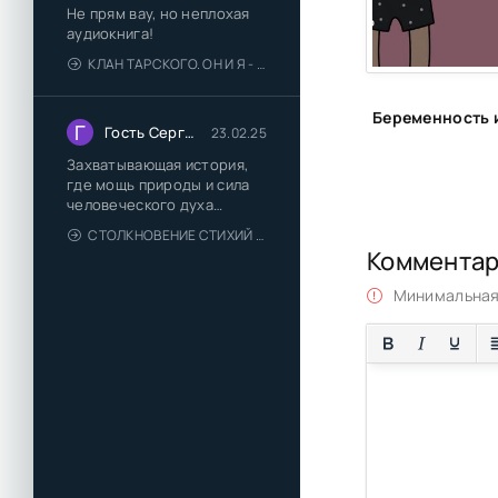
Не прям вау, но неплохая
30
аудиокнига!
КЛАН ТАРСКОГО. ОН И Я - ЕЛЕНА ТОДОРОВА (1)
31
32
Г
Гость Сергей
23.02.25
33
Захватывающая история,
где мощь природы и сила
человеческого духа
сплетаются в напряжённый
СТОЛКНОВЕНИЕ СТИХИЙ - ВАЛЕРИЙ ГУМИНСКИЙ
и
Коммента
Минимальная 