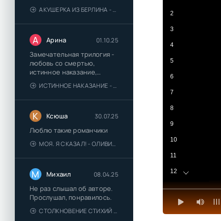
АКУШЕРКА ИЗ БЕРЛИНА - АННА СТЮАРТ
2
3
А
Арина
01.10.25
4
Замечательная трилогия -
5
любовь со смертью,
истинное наказание,
6
любимая для монстра -
ИСТИННОЕ НАКАЗАНИЕ - ОЛЬГА ГУСЕЙНОВА
понравились
7
8
К
Ксюша
30.07.25
9
Люблю такие романчики
10
МОЯ. Я СКАЗАЛ! - ОЛИВИЯ ЛЕЙК
11
12
М
Михаил
08.04.25
13
Не раз слышал об авторе.
Прослушал, понравилось.
14
СТОЛКНОВЕНИЕ СТИХИЙ - ВАЛЕРИЙ ГУМИНСКИЙ
15