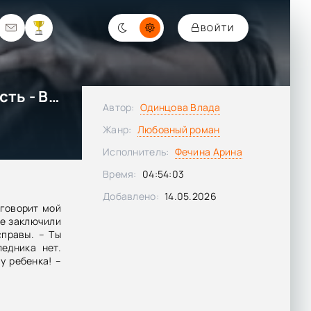
ВОЙТИ
Жестокий развод. Кровная месть - Влада Одинцова
Автор:
Одинцова Влада
Жанр:
Любовный роман
Исполнитель:
Фечина Арина
Время:
04:54:03
Добавлено:
14.05.2026
 говорит мой
же заключили
справы. – Ты
едника нет.
у ребенка! –
о щурится. –
тменю наше
мен на жизнь