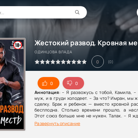
ОДИНЦОВА ВЛАДА
0
(
0
)
0
0
Аннотация
: – Я развожусь с тобой, Камила, –
муж, и в груди холодеет. – За что? Имран, мы 
сделку. Брак и ребенок — вместо кровной ра
бесплодна. Столько времени прошло, а насл
Этот союз больше мне не нужен. Талак. – Я жд
вырывается у меня ложь, и муж подозрительн
Развернуть описание
Обманешь — прощайся с близкими. Я о
соглашение и заберу жизнь твоих родных в об