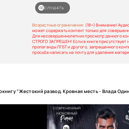
моего брата.Ради спасения своей семьи я 
самого опасного человека на Кавказе. Он со
СЛУШАТЬ
брак, чтобы прекратить вражду между наши
остановить кровную месть. Условие было одно 
наследника, которого я так и не смогла пода
Возрастные ограничения:
(18+) Внимание! Ауди
мой обман — единственный шанс удержать м
может содержать контент только для совершен
ошибки будет страшной.
Для несовершеннолетних просмотр данного ко
СТРОГО ЗАПРЕЩЕН! Если в книге присутствует 
пропаганды ЛГБТ и другого, запрещенного конт
просьба написать на почту для удаления матер
книгу "Жестокий развод. Кровная месть - Влада Оди