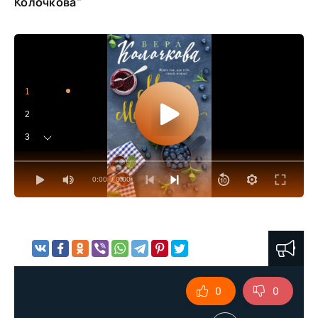
Колочкова"
1
2
3
4
0:00
/ 0:00
5
6
7
8
9
0
0
10