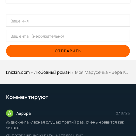
ОТПРАВИТЬ
knizkin.com
»
Любовный роман
» Моя Марусечка - Вера Колочкова
Комментируют
А
Аврора
27.07.26
Аудиокнига класная слушаю третий раз, очень нравится как
читают
ПРЕВРАЩЕНИЕ КАРАГА - КАТЯ БРАНДИС