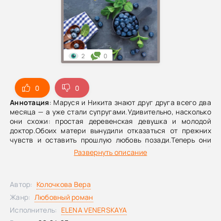
2
0
0
0
Аннотация
: Маруся и Никита знают друг друга всего два
месяца — а уже стали супругами.Удивительно, насколько
они схожи: простая деревенская девушка и молодой
доктор.Обоих матери вынудили отказаться от прежних
чувств и оставить прошлую любовь позади.Теперь они
покорно строят совместную жизнь.У Никиты от бывшей
Развернуть описание
жены скоро появится ребенок, но сам он об этом даже не
догадывается.Что выбрать Марусе: молчать и дальше,
сохраняя секрет, или попытаться распутать узел чужих
Автор:
Колочкова Вера
ошибок?
Жанр:
Любовный роман
Исполнитель:
ELENA VENERSKAYA