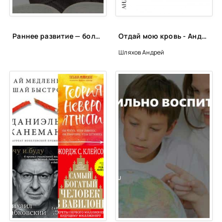
Глава 39. Татьяна
Глава 40. Татьяна
Раннее развитие — большое будущее? Какие игры и занятия способны сделать из младенца гения
Отдай мою кровь - Андрей Шляхов
Глава 41. Татьяна
Шляхов Андрей
Глава 42. Татьяна
Глава 43. Татьяна
Глава 44. Татьяна
Глава 45. Татьяна
Глава 46. Татьяна
Глава 47. Татьяна
Глава 48. Татьяна
Глава 49. Татьяна
Глава 50. Расул
Глава 51. Татьяна
Глава 52. Татьяна