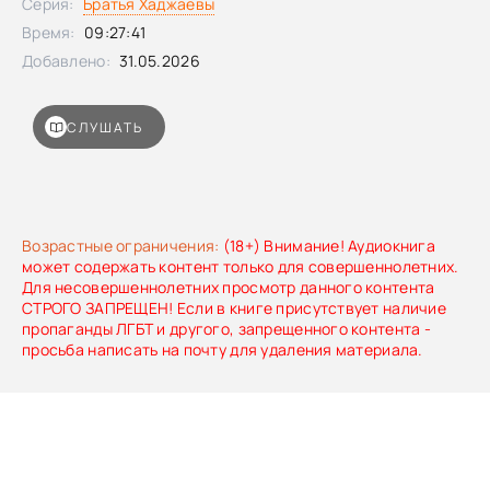
Серия:
Братья Хаджаевы
прощальной записке, отправленной с роскошным
букетом, было: «Я твой должник, позвони мне, если будут
Время:
09:27:41
проблемы». Моя гордость никогда бы не позволила иметь
Добавлено:
31.05.2026
дело с предателем, но я оказалась в такой ситуации, что
только за его спиной буду чувствовать себя в
безопасности…
СЛУШАТЬ
Возрастные ограничения:
(18+) Внимание! Аудиокнига
может содержать контент только для совершеннолетних.
Для несовершеннолетних просмотр данного контента
СТРОГО ЗАПРЕЩЕН! Если в книге присутствует наличие
пропаганды ЛГБТ и другого, запрещенного контента -
просьба написать на почту для удаления материала.