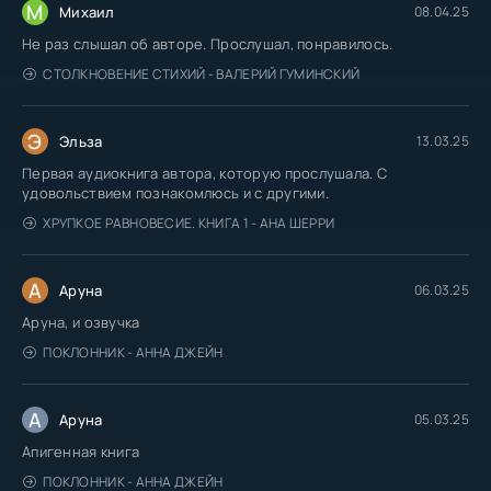
М
Михаил
08.04.25
Не раз слышал об авторе. Прослушал, понравилось.
СТОЛКНОВЕНИЕ СТИХИЙ - ВАЛЕРИЙ ГУМИНСКИЙ
Э
Эльза
13.03.25
Первая аудиокнига автора, которую прослушала. С
удовольствием познакомлюсь и с другими.
ХРУПКОЕ РАВНОВЕСИЕ. КНИГА 1 - АНА ШЕРРИ
А
Аруна
06.03.25
Аруна, и озвучка
ПОКЛОННИК - АННА ДЖЕЙН
А
Аруна
05.03.25
Апигенная книга
ПОКЛОННИК - АННА ДЖЕЙН