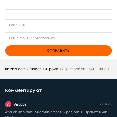
ОТПРАВИТЬ
knizkin.com
»
Любовный роман
» За твоей спиной - Лина Коваль
Комментируют
А
Аврора
27.07.26
Аудиокнига класная слушаю третий раз, очень нравится как
читают