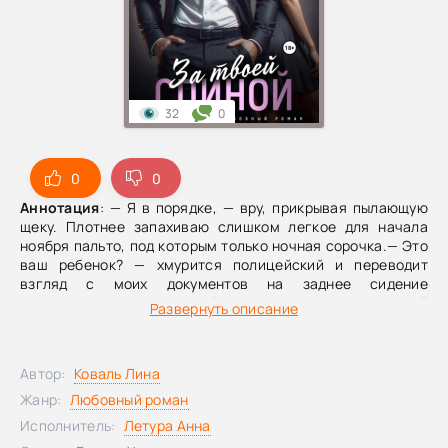
32
0
0
0
Аннотация
: — Я в порядке, — вру, прикрывая пылающую
щеку. Плотнее запахиваю слишком легкое для начала
ноября пальто, под которым только ночная сорочка.— Это
ваш ребенок? — хмурится полицейский и переводит
взгляд с моих документов на заднее сидение
внедорожника, где жалобно всхлипывает пятилетний
Развернуть описание
Лука.— Да!.. Это мой сын, капитан. — Снова отчасти вру.—
Я свяжусь с вашим мужем, Татьяна Романовна.— Не-ет, —
меня охватывает слепой ужас. — Не стоит его беспокоить.
Автор:
Коваль Лина
Мы без пяти минут в разводе. Я… назову вам номер.
Позвоните, пожалуйста, этому человеку. Он должен мне
Жанр:
Любовный роман
помочь.Три года назад Расул Хаджаев бросил меня без
Исполнитель:
Летура Анна
всяких на то объяснений. Единственным предложением в