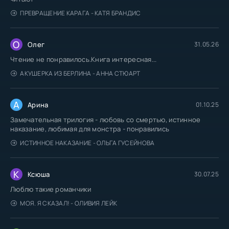
ПРЕВРАЩЕНИЕ КАРАГА - КАТЯ БРАНДИС
О
Олег
31.05.26
Чтение не понравилось.Книга интересная...
АКУШЕРКА ИЗ БЕРЛИНА - АННА СТЮАРТ
А
Арина
01.10.25
Замечательная трилогия - любовь со смертью, истинное
наказание, любимая для монстра - понравились
ИСТИННОЕ НАКАЗАНИЕ - ОЛЬГА ГУСЕЙНОВА
К
Ксюша
30.07.25
Люблю такие романчики
МОЯ. Я СКАЗАЛ! - ОЛИВИЯ ЛЕЙК