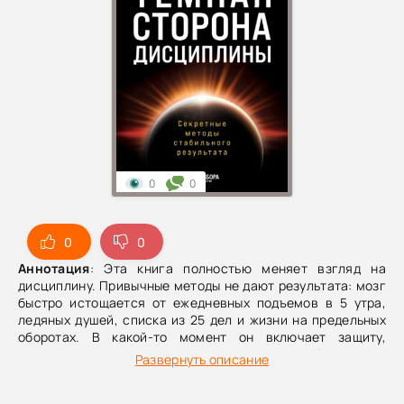
0
0
0
0
Аннотация
: Эта книга полностью меняет взгляд на
дисциплину. Привычные методы не дают результата: мозг
быстро истощается от ежедневных подъемов в 5 утра,
ледяных душей, списка из 25 дел и жизни на предельных
оборотах. В какой-то момент он включает защиту,
начинает сопротивляться — и все старания обнуляются.
Развернуть описание
Нужен другой подход. Крейг Баллантайн — бизнес-тренер
успешных предпринимателей, автор фитнес-системы