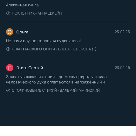
Апигенная книга
ПОКЛОННИК - АННА ДЖЕЙН
О
Ольга
23.02.25
Не прям вау, но неплохая аудиокнига!
КЛАН ТАРСКОГО. ОН И Я - ЕЛЕНА ТОДОРОВА (1)
Г
Гость Сергей
23.02.25
Захватывающая история, где мощь природы и сила
человеческого духа сплетаются в напряжённый и
СТОЛКНОВЕНИЕ СТИХИЙ - ВАЛЕРИЙ ГУМИНСКИЙ