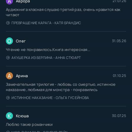
А
Аврора
27.07.26
Аудиокнига класная слушаю третий раз, очень нравится как
читают
ПРЕВРАЩЕНИЕ КАРАГА - КАТЯ БРАНДИС
О
Олег
31.05.26
Чтение не понравилось.Книга интересная...
АКУШЕРКА ИЗ БЕРЛИНА - АННА СТЮАРТ
А
Арина
01.10.25
Замечательная трилогия - любовь со смертью, истинное
наказание, любимая для монстра - понравились
ИСТИННОЕ НАКАЗАНИЕ - ОЛЬГА ГУСЕЙНОВА
К
Ксюша
30.07.25
Люблю такие романчики