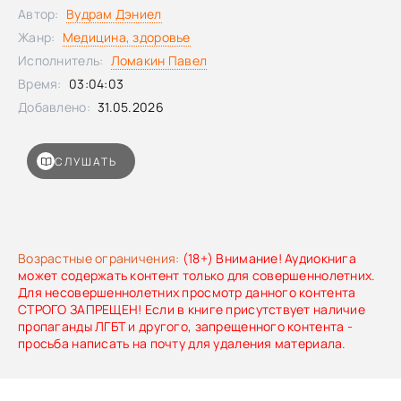
Turbulence Training и человек, которого называют самым
Автор:
Вудрам Дэниел
дисциплинированным в мире, — показывает «обратную
сторону» дисциплины. Здесь нет давления и
Жанр:
Медицина, здоровье
самонаказания: вместо этого — четкая система,
Исполнитель:
Ломакин Павел
расстановка приоритетов и Важная Причина, которые
Время:
03:04:03
помогают держать высокий темп без срывов и дойти до
результата. Освоив методику Темной стороны
Добавлено:
31.05.2026
дисциплины, вы сможете:• избавиться от выгорания и
постоянного ощущения, что времени ни на что не
хватает;• перестать расходовать энергию на лишнее и
СЛУШАТЬ
сосредоточиться на главном;• выстроить «дисциплину
без усилий» — систему, которая работает вместо вас;•
организовать жизнь так, чтобы верные решения
принимались автоматически;• понять свои подлинные
цели и ценности.
Возрастные ограничения:
(18+) Внимание! Аудиокнига
может содержать контент только для совершеннолетних.
Для несовершеннолетних просмотр данного контента
СТРОГО ЗАПРЕЩЕН! Если в книге присутствует наличие
пропаганды ЛГБТ и другого, запрещенного контента -
просьба написать на почту для удаления материала.