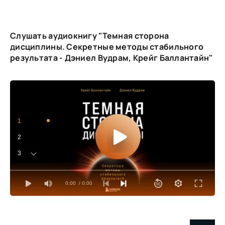
Слушать аудиокнигу "Темная сторона
дисциплины. Секретные методы стабильного
результата - Дэниел Вудрам, Крейг Баллантайн"
1
2
3
4
0:00
/ 0:00
5
6
7