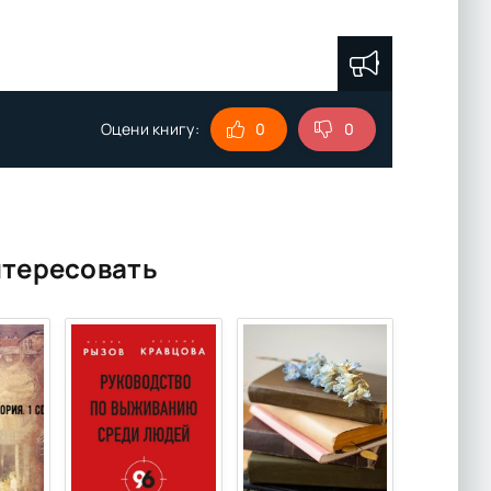
Оцени книгу:
0
0
нтересовать