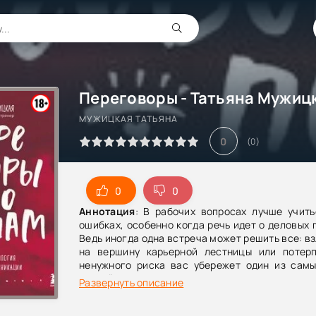
Переговоры - Татьяна Мужиц
МУЖИЦКАЯ ТАТЬЯНА
0
(
0
)
0
0
Аннотация
: В рабочих вопросах лучше учить
ошибках, особенно когда речь идет о деловых 
Ведь иногда одна встреча может решить все: вз
на вершину карьерной лестницы или потерп
ненужного риска вас убережет один из самы
российских психологов, между
Развернуть описание
сертифицированный тренер НЛП, корпоратив
тренер и эксперт по НЛП Татьяна Мужицкая.В