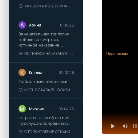
АКУШЕРКА ИЗ БЕРЛИНА - АННА СТЮАРТ
А
Арина
01.10.25
Замечательная трилогия -
любовь со смертью,
истинное наказание,
любимая для монстра -
ИСТИННОЕ НАКАЗАНИЕ - ОЛЬГА ГУСЕЙНОВА
Переговоры
понравились
К
Ксюша
30.07.25
Люблю такие романчики
МОЯ. Я СКАЗАЛ! - ОЛИВИЯ ЛЕЙК
М
Михаил
08.04.25
Не раз слышал об авторе.
Прослушал, понравилось.
СТОЛКНОВЕНИЕ СТИХИЙ - ВАЛЕРИЙ ГУМИНСКИЙ