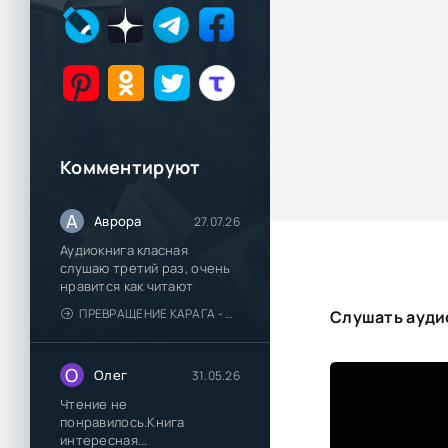
Комментируют
А
Аврора
27.07.26
Аудиокнига класная
слушаю третий раз, очень
нравится как читают
ПРЕВРАЩЕНИЕ КАРАГА - КАТЯ БРАНДИС
Слушать ауди
О
Олег
31.05.26
Чтение не
понравилось.Книга
интересная...