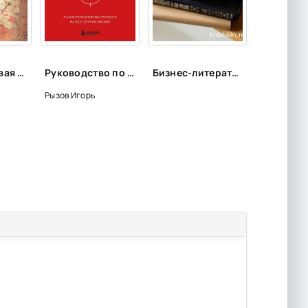
Средневековая история. 1 CD - А. Хлевов
Руководство по выживанию среди людей. 96 коммуникативных приемов на все случаи жизни - Игорь Рызов, Ксения Кравцова
Бизнес-литература для сотрудников PULSE
Рызов Игорь