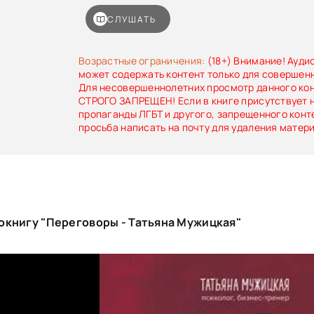
она разыгрывает один день из жизни 
переговорщика и рассказывает о том, как из
СЛУШАТЬ
распространенных ошибок при переговорах.В
Что делать, чтобы настроиться на перег
правильно одеваться?• Чем вредна гиперотве
Возрастные ограничения:
(18+) Внимание! Ауди
• Как лучше начать и закончить переговоры?•
может содержать контент только для совершен
small talk?• Зачем обосновывать цену?• И п
Для несовершеннолетних просмотр данного ко
давать себе негативную обратную связь?Л
СТРОГО ЗАПРЕЩЕН! Если в книге присутствует 
полезна бизнесменам и тем, чья работа
пропаганды ЛГБТ и другого, запрещенного конт
корпоративными коммуникациями.
просьба написать на почту для удаления матер
окнигу "Переговоры - Татьяна Мужицкая"