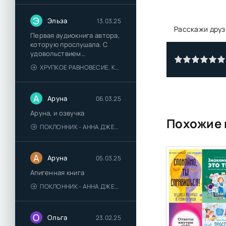
Э
Эльза
13.03.25
Расскажи друз
Первая аудиокнига автора,
которую прослушала. С
удовольствием
познакомлюсь и с другими.
ХРУПКОЕ РАВНОВЕСИЕ. КНИГА 1 - АНА ШЕРРИ
А
Аруна
06.03.25
Аруна, и озвучка
Похожие 
ПОКЛОННИК - АННА ДЖЕЙН
А
Аруна
05.03.25
Апигенная книга
ПОКЛОННИК - АННА ДЖЕЙН
О
Ольга
23.02.25