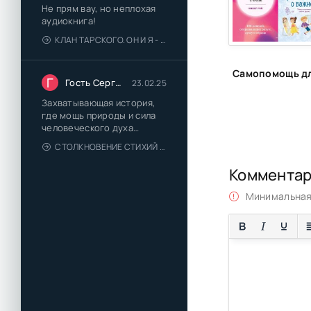
Не прям вау, но неплохая
аудиокнига!
КЛАН ТАРСКОГО. ОН И Я - ЕЛЕНА ТОДОРОВА (1)
Г
Гость Сергей
23.02.25
Захватывающая история,
где мощь природы и сила
человеческого духа
сплетаются в напряжённый
СТОЛКНОВЕНИЕ СТИХИЙ - ВАЛЕРИЙ ГУМИНСКИЙ
и
Коммента
Минимальная 