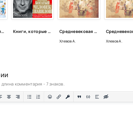
Самопомощь для самых маленьких
Книги, которые подарят энергию
Средневековая история. 2 CD - А. Хлевов
Хлевов А.
Хлевов А.
рии
длина комментария - 7 знаков.